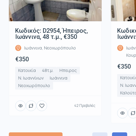
Κωδικός: D2954, Ήπειρος,
Κωδικό
Ιωάννινα, 48 τ.μ., €350
Ιωάννι
Ιωάννινα, Νεοχωρόπουλο
Ιωάν
Κου
€350
€350
Κατοικία
48τ.μ.
Ηπειρος
Κατοικί
Ν. Ιωαννίνων
Ιωάννινα
Ν. Ιωαν
Νεοχωρόπουλο
Καλούτ
42 Προβολές