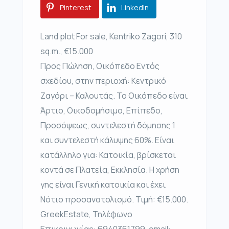
Pinterest
LinkedIn
Land plot For sale, Kentriko Zagori, 310
sq.m., €15.000
Προς Πώληση, Οικόπεδο Εντός
σχεδίου, στην περιοχή: Κεντρικό
Ζαγόρι – Καλουτάς. Το Οικόπεδο είναι
Άρτιο, Οικοδομήσιμο, Επίπεδο,
Προσόψεως, συντελεστή δόμησης 1
και συντελεστή κάλυψης 60%. Είναι
κατάλληλο για: Κατοικία, βρίσκεται
κοντά σε Πλατεία, Εκκλησία. Η χρήση
γης είναι Γενική κατοικία και έχει
Νότιο προσανατολισμό. Τιμή: €15.000.
GreekEstate, Τηλέφωνο
Επικοινωνίας: 6940361799, email: