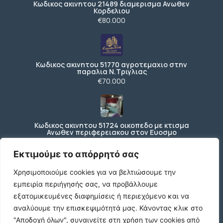
Κωδικος ακινητου 21489 διαμερισμα Ανωθεν
Κορδελιου
€80.000
Κωδικος ακινητου 51770 αγροτεμαχιο στην
παραλια Ν.Τριγλιας
€70.000
Κωδικος ακινητου 51724 οικοπεδο με κτισμα
Ανωθεν περιφερειακου στον Ευοσμο
€150.000
Εκτιμούμε το απόρρητό σας
Χρησιμοποιούμε cookies για να βελτιώσουμε την
εμπειρία περιήγησής σας, να προβάλλουμε
Ενοικιάζεται ισόγειο κατάστημα 200 τ.μ. με
197 τ.μ. εξωτερικό χώρο ΚΩΔ4270
εξατομικευμένες διαφημίσεις ή περιεχόμενο και να
€3.000 /μήνα
αναλύουμε την επισκεψιμότητά μας.
Κάνοντας κλικ στο
"Αποδοχή όλων", συναινείτε στη χρήση των cookies από