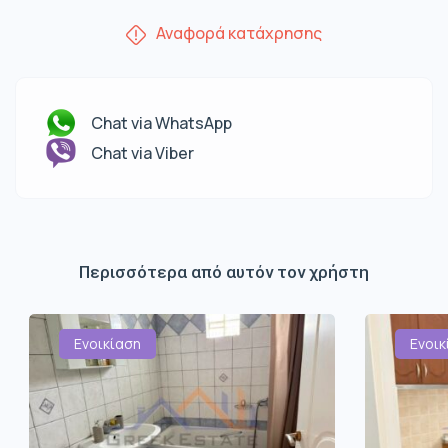
Αναφορά κατάχρησης
Chat via WhatsApp
Chat via Viber
Περισσότερα από αυτόν τον χρήστη
Ενοικίαση
Ενοικ