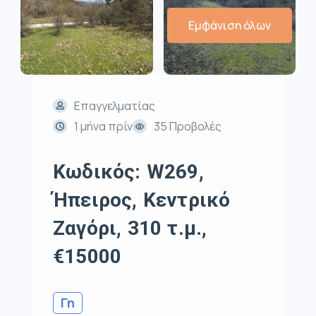
Εμφάνιση όλων
Επαγγελματίας
1 μήνα πρίν
35 Προβολές
Κωδικός: W269,
Ήπειρος, Κεντρικό
Ζαγόρι, 310 τ.μ.,
€15000
Γη