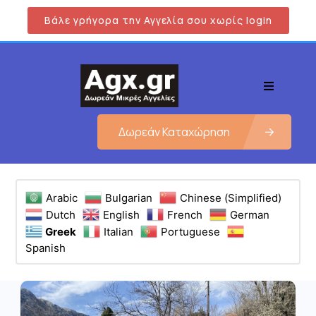
Βάλε γρήγορα την Αγγελία σου χωρίς login
Δωρεάν Καταχώρηση
Arabic
Bulgarian
Chinese (Simplified)
Dutch
English
French
German
Greek
Italian
Portuguese
Spanish