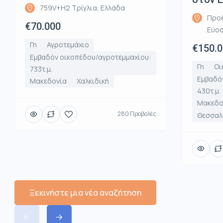
759V+H2 Τρίγλια, Ελλάδα
Προέ
€70.000
Εύοσ
Γη
Αγροτεμάχιο
€150.
Εμβαδόν οικοπέδου/αγροτεμμαχίου:
Γη
Οι
733τ.μ.
Εμβαδό
Μακεδονία
Χαλκιδική
430τ.μ.
Μακεδο
280 Προβολές
Θεσσαλο
Ξεκινήστε μια νέα αναζήτηση