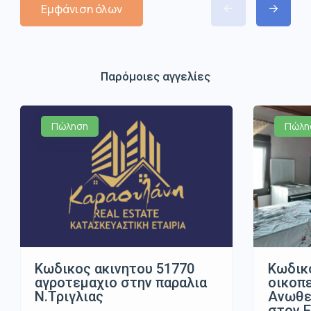
Εμφάνιση όλων
Παρόμοιες αγγελίες
Πώληση
Πώλη
Κωδικος ακινητου 51770
Κωδικ
αγροτεμαχιο στην παραλια
οικοπ
Ν.Τριγλιας
Ανωθε
στον 