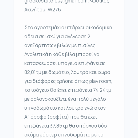
greekestate.eu@gmail.com. Κωδικός
Ακινήτου: W276
Στο αγροτεμάχιο υπάρχει οικοδομική
άδεια σε ισχύ για ανέγερση 2
ανεξάρτητων βιλών με πισίνες.
Αναλυτικά η κάθε βίλα μπορεί να
κατασκευάσει υπόγειο επιφάνειας
82,81τμ με δωμάτιο, λουτρό και χώρο
για διάφορες χρήσης όπως play room,
το ισόγειο θα έχει επιφάνεια 74,24τμ
με σαλονοκουζίνα, ένα πολύ μεγάλο
υπνοδωμάτιο και λουτρό ενώ στον
Α΄όροφο (σοφίτα) που θα έχει
επιφάνεια 37,85τμ θα υπάρχου δύο
ακόμα μάστερ υπνοδωμάτια με τα