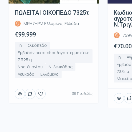
ΠΩΛΕΙΤΑΙ ΟΙΚΟΠΕΔΟ 7325τ
Κωδικ
αγροτε
MPH7+PM Ελλομένο, Ελλάδα
Ν.Τριγ
€99.999
759V
Γη
Οικόπεδο
€70.00
Εμβαδόν οικοπέδου/αγροτεμμαχίου:
Γη
Αγ
7,325τ.μ.
Εμβαδό
Νησιά Ιονίου
Ν. Λευκάδας
733τ.μ.
Λευκάδα
Ελλόμενο
Μακεδο
38 Προβολές