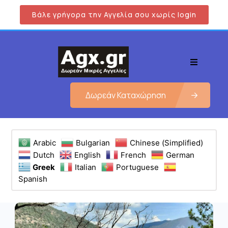
Βάλε γρήγορα την Αγγελία σου χωρίς login
Δωρεάν Καταχώρηση
Arabic
Bulgarian
Chinese (Simplified)
Dutch
English
French
German
Greek
Italian
Portuguese
Spanish