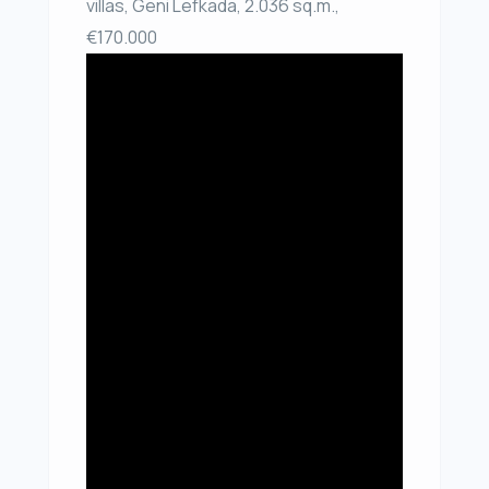
villas, Geni Lefkada, 2.036 sq.m.,
€170.000