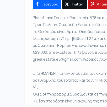
Facebook
Twitter
Pinter
Plot of Land For sale, Paramithia, 578 sq.m
Προς Πώληση, Οικόπεδο Εντός σχεδίου, 
Το Οικόπεδο είναι Άρτιο, Οικοδομήσιμο,
έχει πρόσοψη 27,17 μ., βάθος 21,27 μ. και
σε Οικιστική. Η χρήση γης είναι Γενική κα
€29.000. GreekEstate, Τηλέφωνο Επικοιν
greekestate.eu@gmail.com. Κωδικός Ακι
ΕΠΙΣΗΜΑΝΣΗ: Για την υπόδειξη του ακινή
αστυνομικής ταυτότητας και το Α.Φ.Μ. σ
Α).
Όλες οι πληροφορίες βασίζονται σε πλη
Η θέση στο χάρτη είναι η ακριβής της πε