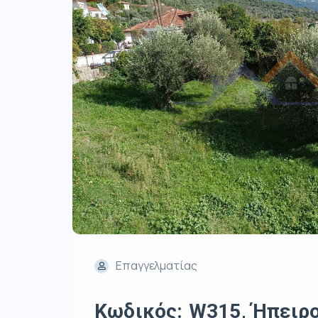
Επαγγελματίας
Κωδικός: W315, Ήπειρος