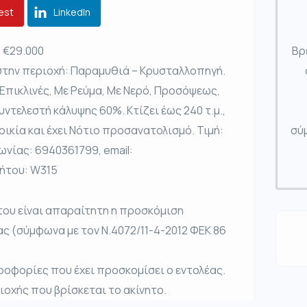
est
LinkedIn
., €29.000
Βρ
στην περιοχή: Παραμυθιά – Κρυσταλλοπηγή.
 Επικλινές, Με Ρεύμα, Με Νερό, Προσόψεως,
 συντελεστή κάλυψης 60%. Κτίζει έως 240 τ.μ.,
τοικία και έχει Νότιο προσανατολισμό. Τιμή:
σύμ
ωνίας: 6940361799, email:
νήτου: W315
του είναι απαραίτητη η προσκόμιση
ας (σύμφωνα με τον Ν.4072/11-4-2012 ΦΕΚ 86
ροφορίες που έχει προσκομίσει ο εντολέας.
ριοχής που βρίσκεται το ακίνητο.