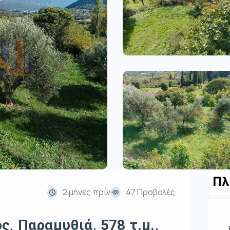
Πλ
2 μήνες πρίν
47 Προβολές
, Παραμυθιά, 578 τ.μ.,