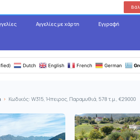
Βάλ
γγελίες
Αγγελίες με χάρτη
Εγγραφή
fied)
Dutch
English
French
German
Gr
η
Κωδικός: W315, Ήπειρος, Παραμυθιά, 578 τ.μ., €29000