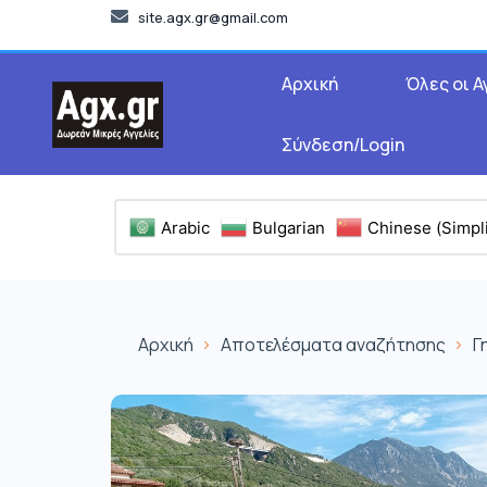
site.agx.gr@gmail.com
Αρχική
Όλες οι Α
Σύνδεση/Login
Arabic
Bulgarian
Chinese (Simpli
Αρχική
Αποτελέσματα αναζήτησης
Γ