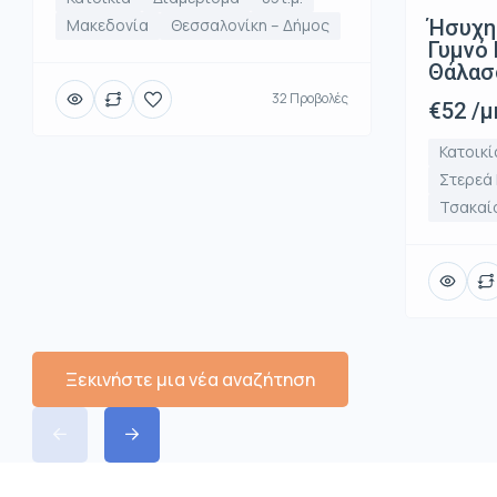
Ήσυχη
Μακεδονία
Θεσσαλονίκη – Δήμος
Γυμνό 
Θάλασ
32 Προβολές
€52 /μ
Κατοικί
Στερεά
Τσακαί
Ξεκινήστε μια νέα αναζήτηση