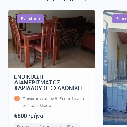
Ενοικίαση
Ενοικ
ΕΝΟΙΚΙΑΣΗ
ΔΙΑΜΕΡΙΣΜΑΤΟΣ
ΧΑΡΙΛΑΟΥ ΘΕΣΣΑΛΟΝΙΚΗ
Πριγκιποννήσων 6, Θεσσαλονίκη
544 53, Ελλάδα
€600 /μήνα
Κατοικία
Διαμέρισμα
85τ.μ.