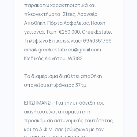
παρακάτω χαρακτηριστικά και
πλεονεκτήματα: Σίτες, Ασανσέρ,
Αποθήκη, Πόρτα Ασφαλείας, Ησυχη
γειτονιά. Τιμή: €250.000. GreekEstate,
Τηλέφωνο Επικοινωνίας: 6940361799,
email: greekestate.eu@gmail.com.
Κωδικός Ακινήτου: W3182
Το διαμέρισμα διαθέτει αποθήκη
υπογείου επιφάνειας 37τμ.
ΕΠΙΣΗΜΑΝΣΗ: Για την υπόδειξη του
ακινήτου είναι απαραίτητη η
προσκόμιση αστυνομικής ταυτότητας
και το Α.Φ.Μ. σας (σύμφωνα με τον