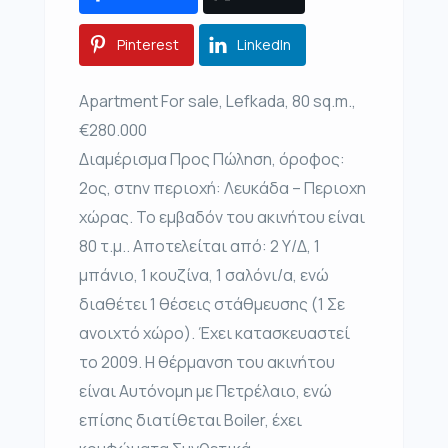
Pinterest
LinkedIn
Apartment For sale, Lefkada, 80 sq.m.,
€280.000
Διαμέρισμα Προς Πώληση, όροφος:
2ος, στην περιοχή: Λευκάδα – Περιοχη
χώρας. Το εμβαδόν του ακινήτου είναι
80 τ.μ.. Αποτελείται από: 2 Υ/Δ, 1
μπάνιο, 1 κουζίνα, 1 σαλόνι/α, ενώ
διαθέτει 1 θέσεις στάθμευσης (1 Σε
ανοιχτό χώρο). Έχει κατασκευαστεί
το 2009. Η θέρμανση του ακινήτου
είναι Αυτόνομη με Πετρέλαιο, ενώ
επίσης διατίθεται Boiler, έχει