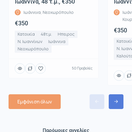
Ιωάννινα, 48 τ.μ., €350
Ιωάννι
Ιωάννινα, Νεοχωρόπουλο
Ιωάν
Κου
€350
€350
Κατοικία
48τ.μ.
Ηπειρος
Κατοικί
Ν. Ιωαννίνων
Ιωάννινα
Ν. Ιωαν
Νεοχωρόπουλο
Καλούτ
50 Προβολές
Εμφάνιση όλων
Παρόμοιες αγγελίες