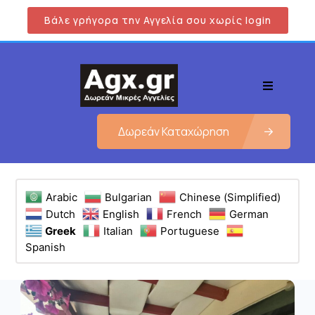
Βάλε γρήγορα την Αγγελία σου χωρίς login
Δωρεάν Καταχώρηση
Arabic
Bulgarian
Chinese (Simplified)
Dutch
English
French
German
Greek
Italian
Portuguese
Spanish