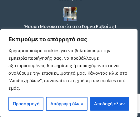
Ήσυχη Μονοκατοικία στο Γυμνό Ευβοίας |
Κοντά σε Θάλασσα & Βουνό
€52 /μήνα
Εκτιμούμε το απόρρητό σας
Χρησιμοποιούμε cookies για να βελτιώσουμε την
εμπειρία περιήγησής σας, να προβάλλουμε
ΕΝΟΙΚΙΑΣΗ ΔΙΑΜΕΡΙΣΜΑΤΟΣ ΧΑΡΙΛΑΟΥ
εξατομικευμένες διαφημίσεις ή περιεχόμενο και να
ΘΕΣΣΑΛΟΝΙΚΗ
αναλύουμε την επισκεψιμότητά μας.
Κάνοντας κλικ στο
€600 /μήνα
"Αποδοχή όλων", συναινείτε στη χρήση των cookies από
εμάς.
Κωδικος ακινητου Μ480 καταστημα στον
Προσαρμογή
Απόρριψη όλων
Αποδοχή όλων
Ευοσμο
€500 /μήνα