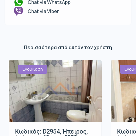
Chat via WhatsApp
Chat via Viber
Περισσότερα από αυτόν τον χρήστη
Ενοικίαση
Ενοικ
Κωδικός: D2954, Ήπειρος,
Κωδικό