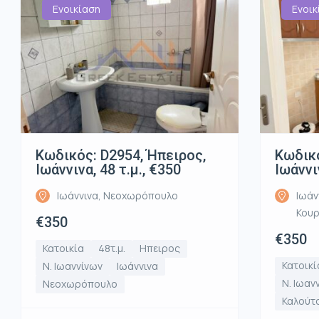
Ενοικίαση
Ενοικ
Κωδικός: D2954, Ήπειρος,
Κωδικό
Ιωάννινα, 48 τ.μ., €350
Ιωάννι
Ιωάννινα, Νεοχωρόπουλο
Ιωάν
Κου
€350
€350
Κατοικία
48τ.μ.
Ηπειρος
Κατοικί
Ν. Ιωαννίνων
Ιωάννινα
Ν. Ιωαν
Νεοχωρόπουλο
Καλούτ