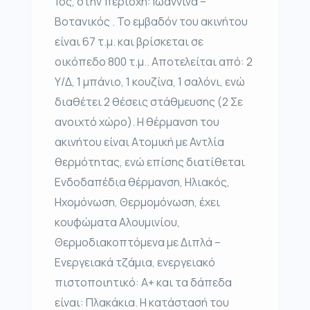
1ος, στην περιοχή: Ιωάννινα –
Βοτανικός . Το εμβαδόν του ακινήτου
είναι 67 τ.μ. και βρίσκεται σε
οικόπεδο 800 τ.μ.. Αποτελείται από: 2
Υ/Δ, 1 μπάνιο, 1 κουζίνα, 1 σαλόνι, ενώ
διαθέτει 2 θέσεις στάθμευσης (2 Σε
ανοιχτό χώρο). Η θέρμανση του
ακινήτου είναι Ατομική με Αντλία
θερμότητας, ενώ επίσης διατίθεται
Ενδοδαπέδια θέρμανση, Ηλιακός,
Ηχομόνωση, Θερμομόνωση, έχει
κουφώματα Αλουμινίου,
Θερμοδιακοπτόμενα με Διπλά –
Ενεργειακά τζάμια, ενεργειακό
πιστοποιητικό: Α+ και τα δάπεδα
είναι: Πλακάκια. Η κατάστασή του