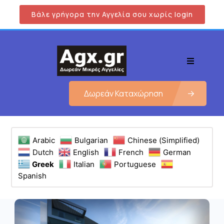
Βάλε γρήγορα την Αγγελία σου χωρίς login
Δωρεάν Καταχώρηση
Arabic
Bulgarian
Chinese (Simplified)
Dutch
English
French
German
Greek
Italian
Portuguese
Spanish