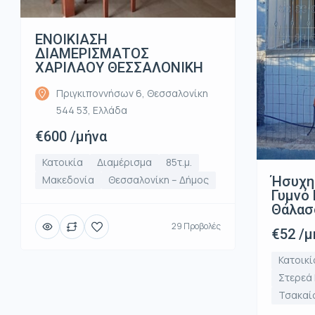
ΕΝΟΙΚΙΑΣΗ
ΔΙΑΜΕΡΙΣΜΑΤΟΣ
ΧΑΡΙΛΑΟΥ ΘΕΣΣΑΛΟΝΙΚΗ
Πριγκιποννήσων 6, Θεσσαλονίκη
544 53, Ελλάδα
€600 /μήνα
Κατοικία
Διαμέρισμα
85τ.μ.
Ήσυχη
Μακεδονία
Θεσσαλονίκη – Δήμος
Γυμνό 
Θάλασ
29 Προβολές
€52 /μ
Κατοικί
Στερεά
Τσακαί