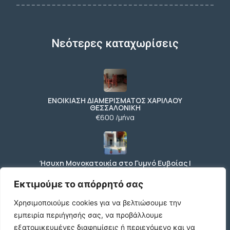
Νεότερες καταχωρίσεις
ΕΝΟΙΚΙΑΣΗ ΔΙΑΜΕΡΙΣΜΑΤΟΣ ΧΑΡΙΛΑΟΥ
ΘΕΣΣΑΛΟΝΙΚΗ
€600 /μήνα
Ήσυχη Μονοκατοικία στο Γυμνό Ευβοίας |
Κοντά σε Θάλασσα & Βουνό
€52 /μήνα
Εκτιμούμε το απόρρητό σας
Χρησιμοποιούμε cookies για να βελτιώσουμε την
εμπειρία περιήγησής σας, να προβάλλουμε
ΕΝΟΙΚΙΑΣΗ ΔΙΑΜΕΡΙΣΜΑΤΟΣ ΧΑΡΙΛΑΟΥ
εξατομικευμένες διαφημίσεις ή περιεχόμενο και να