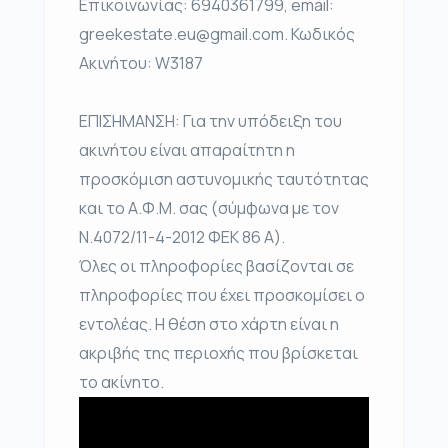
Επικοινωνίας: 6940361799, email:
greekestate.eu@gmail.com. Κωδικός
Ακινήτου: W3187
ΕΠΙΣΗΜΑΝΣΗ: Για την υπόδειξη του
ακινήτου είναι απαραίτητη η
προσκόμιση αστυνομικής ταυτότητας
και το Α.Φ.Μ. σας (σύμφωνα με τον
Ν.4072/11-4-2012 ΦΕΚ 86 Α).
Όλες οι πληροφορίες βασίζονται σε
πληροφορίες που έχει προσκομίσει ο
εντολέας. Η θέση στο χάρτη είναι η
ακριβής της περιοχής που βρίσκεται
το ακίνητο.