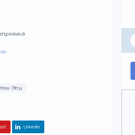
αστροσυκιά
ρτη
ήτου: 78τ.μ.
est
LinkedIn