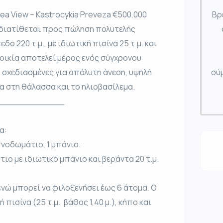
 Sea View – Kastrocykia Preveza €500,000
Βρ
 διατίθεται προς πώληση πολυτελής
δο 220 τ.μ., με ιδιωτική πισίνα 25 τ.μ. και
τοικία αποτελεί μέρος ενός σύγχρονου
, σχεδιασμένες για απόλυτη άνεση, υψηλή
σύμ
α στη θάλασσα και το ηλιοβασίλεμα.
____________
α:
υπνοδωμάτιο, 1 μπάνιο.
τιο με ιδιωτικό μπάνιο και βεράντα 20 τ.μ.
ενώ μπορεί να φιλοξενήσει έως 6 άτομα. Ο
ισίνα (25 τ.μ., βάθος 1,40 μ.), κήπο και