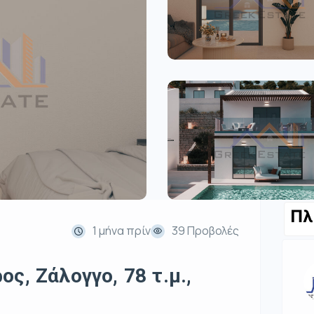
Πλ
1 μήνα πρίν
39 Προβολές
ς, Ζάλογγο, 78 τ.μ.,