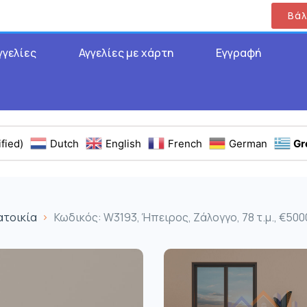
Βάλ
γγελίες
Αγγελίες με χάρτη
Εγγραφή
fied)
Dutch
English
French
German
Gr
ατοικία
Κωδικός: W3193, Ήπειρος, Ζάλογγο, 78 τ.μ., €50