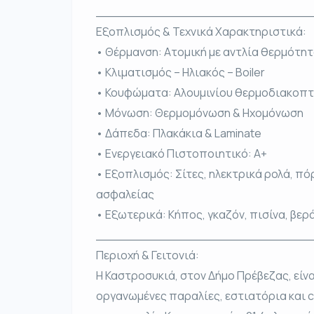
____________________________
Εξοπλισμός & Τεχνικά Χαρακτηριστικά:
• Θέρμανση: Ατομική με αντλία θερμότη
• Κλιματισμός – Ηλιακός – Boiler
• Κουφώματα: Αλουμινίου θερμοδιακοπτό
• Μόνωση: Θερμομόνωση & Ηχομόνωση
• Δάπεδα: Πλακάκια & Laminate
• Ενεργειακό Πιστοποιητικό: Α+
• Εξοπλισμός: Σίτες, ηλεκτρικά ρολά, π
ασφαλείας
• Εξωτερικά: Κήπος, γκαζόν, πισίνα, βε
____________________________
Περιοχή & Γειτονιά:
Η Καστροσυκιά, στον Δήμο Πρέβεζας, είν
οργανωμένες παραλίες, εστιατόρια και ca