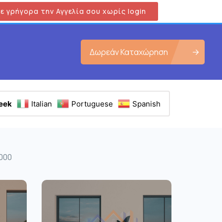
ε γρήγορα την Αγγελία σου χωρίς login
Δωρεάν Καταχώρηση
eek
Italian
Portuguese
Spanish
0000