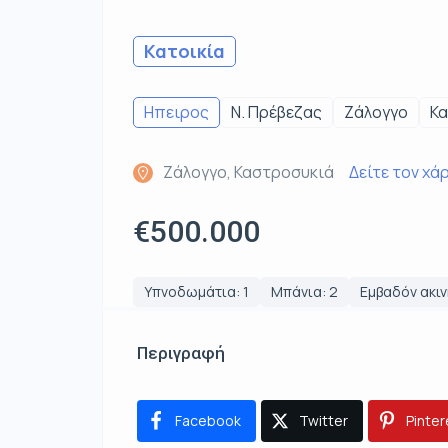
Κατοικία
Ηπειρος
Ν. Πρέβεζας
Ζάλογγο
Κ
Ζάλογγο, Καστροσυκιά
Δείτε τον χά
€500.000
Υπνοδωμάτια: 1
Μπάνια: 2
Εμβαδόν ακιν
Περιγραφή
Facebook
Twitter
Pinter