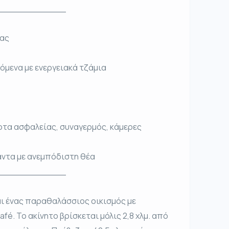
____________
τας
μενα με ενεργειακά τζάμια
όρτα ασφαλείας, συναγερμός, κάμερες
ράντα με ανεμπόδιστη θέα
____________
αι ένας παραθαλάσσιος οικισμός με
fé. Το ακίνητο βρίσκεται μόλις 2,8 χλμ. από