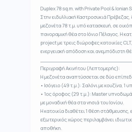
Duplex 78 sq.m. with Private Pool & Ionian
Στην ειδυλλιακή Καστροσυκιά Πρέβεζας,
μεζονέτα 78 τ.μ. υπό κατασκευή, σε οικόπε
πανοραμική θέα στο Ιόνιο Πέλαγος. Η κα
project με τρεις διώροφες κατοικίες CLT
ενεργειακή απόδοση και ανεμπόδιστη θέ
____________________________
Περιγραφή Ακινήτου (Λεπτομερής):
Η μεζονέτα αναπτύσσεται σε δύο επίπεδ
• Ισόγειο (49 τ.μ.): Σαλόνι με κουζίνα, 1 
• 1ος όροφος (29 τ.μ.): Master υπνοδωμά
με μοναδική θέα στα νησιά του Ιονίου.
Η κατοικία διαθέτει 1 θέση στάθμευσης, 
εξωτερικός χώρος περιλαμβάνει ιδιωτική π
αποθήκη.