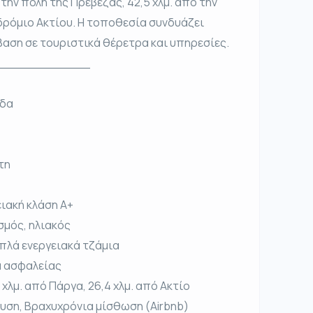
την πόλη της Πρέβεζας, 42,5 χλμ. από την
οδρόμιο Ακτίου. Η τοποθεσία συνδυάζει
βαση σε τουριστικά θέρετρα και υπηρεσίες.
____________
εδα
τη
ειακή κλάση Α+
σμός, ηλιακός
πλά ενεργειακά τζάμια
α ασφαλείας
 χλμ. από Πάργα, 26,4 χλμ. από Ακτίο
δυση, Βραχυχρόνια μίσθωση (Airbnb)