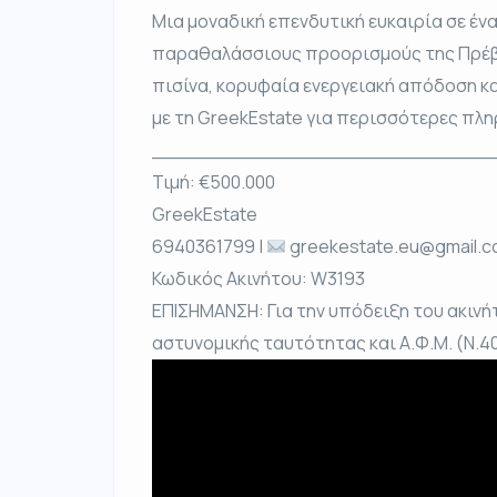
Μια μοναδική επενδυτική ευκαιρία σε έν
παραθαλάσσιους προορισμούς της Πρέβεζ
πισίνα, κορυφαία ενεργειακή απόδοση κα
με τη GreekEstate για περισσότερες πλ
____________________________
Τιμή: €500.000
GreekEstate
6940361799 |
greekestate.eu@gmail.
Κωδικός Ακινήτου: W3193
ΕΠΙΣΗΜΑΝΣΗ: Για την υπόδειξη του ακινή
αστυνομικής ταυτότητας και Α.Φ.Μ. (Ν.40