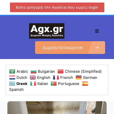
Βάλε γρήγορα την Αγγελία σου χωρίς login
Δωρεάν Καταχώρηση
Arabic
Bulgarian
Chinese (Simplified)
Dutch
English
French
German
Greek
Italian
Portuguese
Spanish