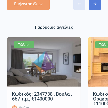
Εμφάνιση όλων
Παρόμοιες αγγελίες
Πώληση
Πώλη
Κωδικός: 2347738 , Βούλα ,
Κωδικό
667 τ.μ., €1400000
Θρακομ
€1100
Βούλα,