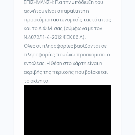
ΕΠΙΣΗΜΑΝΣΗ: Για την υπόδειξη του
ακινήτου είναι απαραίτητη η
προσκόμιση αστυνομικής ταυτότητας
και το Α.Φ.Μ. σας (σύμφωνα με τον
Ν.4072/11-4-2012 ΦΕΚ 86 Α).
Όλες οι πληροφορίες βασίζονται σε
πληροφορίες που έχει προσκομίσει ο
εντολέας. Η θέση στο χάρτη είναι η
ακριβής της περιοχής που βρίσκεται
το ακίνητο.