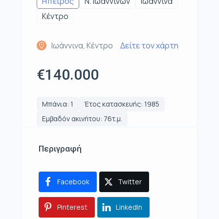
Ηπειρος
Ν. Ιωαννίνων
Ιωάννινα
Κέντρο
Ιωάννινα, Κέντρο
Δείτε τον χάρτη
€140.000
Μπάνια: 1
Έτος κατασκευής: 1985
Εμβαδόν ακινήτου: 76τ.μ.
Περιγραφή
Facebook
Twitter
Pinterest
LinkedIn