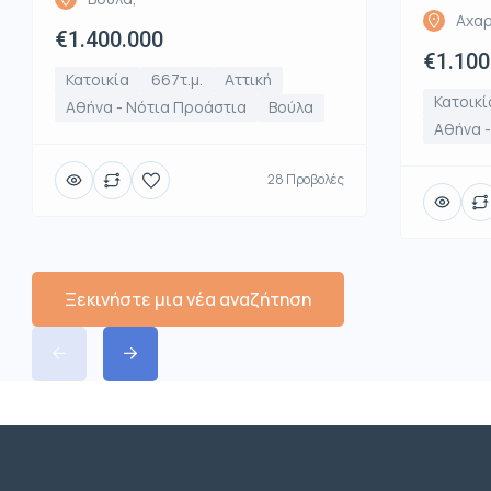
Αχαρ
€1.400.000
€1.100
Κατοικία
667τ.μ.
Αττική
Κατοικί
Αθήνα - Νότια Προάστια
Βούλα
Αθήνα -
28 Προβολές
Ξεκινήστε μια νέα αναζήτηση