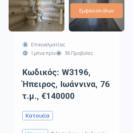
Εμφάνιση όλων
Επαγγελματίας
1 μήνα πρίν
36 Προβολές
Κωδικός: W3196,
Ήπειρος, Ιωάννινα, 76
τ.μ., €140000
Κατοικία