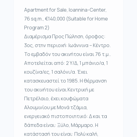
Apartment for Sale, Ioannina-Center,
76 sq.m., €140,000 (Suitable for Home
Program 2)
Διαμέρισμα Προς Πώληση, όροφος:
3ος, στην περιοχή: Ιωάννινα – Κέντρο.
Το εμβαδόν του ακινήτου είναι 76 τ.μ..
Αποτελείται από: 2 Υ/Δ, 1 μπάνιο/α, 1
κουζίνα/ες, 1 σαλόνι/α. Έχει
κατασκευαστεί το 1985. Η θέρμανση
του ακινήτου είναι Κεντρική με
Πετρέλαιο, έχει κουφώματα
Αλουμινίου με Μονά τζάμια,
ενεργειακό πιστοποιητικό: Δ και τα
δάπεδα είναι: Ξύλο, Μάρμαρο. Η
κατάστασή του είναι: Πολύ καλή,