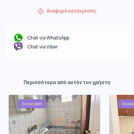
Αναφορά κατάχρησης
Chat via WhatsApp
Chat via Viber
Περισσότερα από αυτόν τον χρήστη
Ενοικίαση
Ενοικ