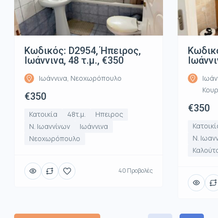
Κωδικός: D2954, Ήπειρος,
Κωδικό
Ιωάννινα, 48 τ.μ., €350
Ιωάννι
Ιωάννινα, Νεοχωρόπουλο
Ιωάν
Κου
€350
€350
Κατοικία
48τ.μ.
Ηπειρος
Κατοικί
Ν. Ιωαννίνων
Ιωάννινα
Ν. Ιωαν
Νεοχωρόπουλο
Καλούτ
40 Προβολές