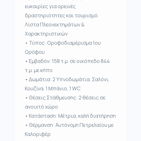
ευκαιρίες για ορεινές
δραστηριότητες και τουρισμό.
Λίστα Πλεονεκτημάτων &
Χαρακτηριστικών
• Τύπος: Οροφοδιαμέρισμα 1ου
Ορόφου
• Εμβαδόν: 158 τ.μ. σε οικόπεδο 844
τ.μ. με κήπο
• Δωμάτια: 2 Υπνοδωμάτια, Σαλόνι,
Κουζίνα, 1 Μπάνιο, 1 WC
• Θέσεις Στάθμευσης: 2 θέσεις σε
ανοιχτό χώρο
• Κατάσταση: Μέτρια, καλή διατήρηση
• Θέρμανση: Αυτόνομη Πετρελαίου με
Καλοριφέρ