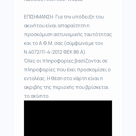
ΕΠΙΣΗΜΑΝΣΗ: Για την υπόδειξη του
ακινήτου είναι απαραίτητη η
προσκόμιση αστυνομικής ταυτότητας
και το Α.Φ.Μ. σας (σύμφωνα με τον
Ν.4072/11-4-2012 ΦΕΚ 86 Α).
Όλες οι πληροφορίες βασίζονται σε
πληροφορίες που έχει προσκομίσει ο
εντολέας. Η θέση στο χάρτη είναι η
ακριβής της περιοχής που βρίσκεται
το ακίνητο.