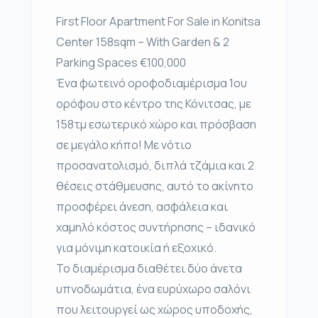
First Floor Apartment For Sale in Konitsa
Center 158sqm – With Garden & 2
Parking Spaces €100,000
Ένα φωτεινό οροφοδιαμέρισμα 1ου
ορόφου στο κέντρο της Κόνιτσας, με
158τμ εσωτερικό χώρο και πρόσβαση
σε μεγάλο κήπο! Με νότιο
προσανατολισμό, διπλά τζάμια και 2
θέσεις στάθμευσης, αυτό το ακίνητο
προσφέρει άνεση, ασφάλεια και
χαμηλό κόστος συντήρησης – ιδανικό
για μόνιμη κατοικία ή εξοχικό.
Το διαμέρισμα διαθέτει δύο άνετα
υπνοδωμάτια, ένα ευρύχωρο σαλόνι
που λειτουργεί ως χώρος υποδοχής,