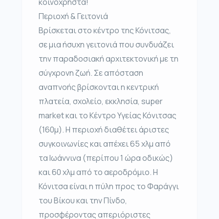
κοινόχρηστα!
Περιοχή & Γειτονιά
Βρίσκεται στο κέντρο της Κόνιτσας,
σε μια ήσυχη γειτονιά που συνδυάζει
την παραδοσιακή αρχιτεκτονική με τη
σύγχρονη ζωή. Σε απόσταση
αναπνοής βρίσκονται η κεντρική
πλατεία, σχολείο, εκκλησία, super
market και το Κέντρο Υγείας Κόνιτσας
(160μ). Η περιοχή διαθέτει άριστες
συγκοινωνίες και απέχει 65 χλμ από
τα Ιωάννινα (περίπου 1 ώρα οδικώς)
και 60 χλμ από το αεροδρόμιο. Η
Κόνιτσα είναι η πύλη προς το Φαράγγι
του Βίκου και την Πίνδο,
προσφέροντας απεριόριστες