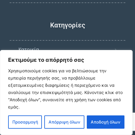
Κατηγορίες
Κατοικία
Εκτιμούμε το απόρρητό σας
Χρησιμοποιούμε cookies για να βελτιώσουμε την
Γη
εμπειρία περιήγησής σας, να προβάλλουμε
εξατομικευμένες διαφημίσεις ή περιεχόμενο και να
αναλύουμε την επισκεψιμότητά μας.
Κάνοντας κλικ στο
Επαγγ. Στέγη
"Αποδοχή όλων", συναινείτε στη χρήση των cookies από
εμάς.
Λοιπά ακίνητα
Προσαρμογή
Απόρριψη όλων
Αποδοχή όλων
Ο λογαριασμός μου