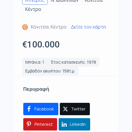
Ηπειρος
Ν. Ιωαννίνων
Κόνιτσα
Κέντρο
Κόνιτσα, Κέντρο
Δείτε τον χάρτη
€100.000
Μπάνια: 1
Έτος κατασκευής: 1978
Εμβαδόν ακινήτου: 158τ.μ.
Περιγραφή
Facebook
Twitter
Pinterest
LinkedIn