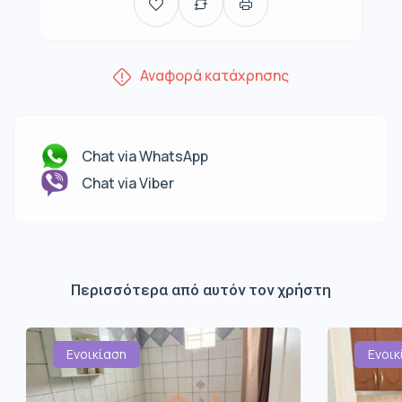
Αναφορά κατάχρησης
Chat via WhatsApp
Chat via Viber
Περισσότερα από αυτόν τον χρήστη
Ενοικίαση
Ενοικ