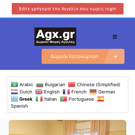
Βάλε γρήγορα την Αγγελία σου χωρίς login
Δωρεάν Καταχώρηση
Arabic
Bulgarian
Chinese (Simplified)
Dutch
English
French
German
Greek
Italian
Portuguese
Spanish