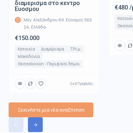
διαμερισμα στο κεντρο
€480 /
Ευοσμου
Κατοικί
Μεγ. Αλεξάνδρου 69, Εύοσμος 562
Θεσσαλ
24, Ελλάδα
€150.000
Κατοικία
Διαμέρισμα
73τ.μ.
Μακεδονία
Θεσσαλονίκη - Περιφ/κοί δήμοι
249 Προβολές
Ξεκινήστε μια νέα αναζήτηση