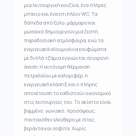
μια λειτουργική κουζίνα, ένα πλήρες
μπάνιο και ένα επιπλέον WC. Τα
δάπεδα από ξύλο, μάρμαρο και
μωσαικό δημιουργούν μια ζεστή,
παραδοσιακή ατμόσφαιρα, ενώ τα
ενεργειακά αλουμινένια κουφώματα
με διπλά τζάμια εγγυώνται σύγχρονη
άνεση. Η αυτόνομη θέρμανση
πετρελαίου με καλοριφέρ, η
ενεργειακή κλάση Ε και η πλήρης
αποχέτευση το καθιστούν οικονομικό
στις λειτουργίες του. Το ακίνητο είναι
βαμμένο, γωνιακό, προσόψεως,
πανταχόθεν ελεύθερο με σίτες,
βεράντα και σοφίτα. Χωρίς