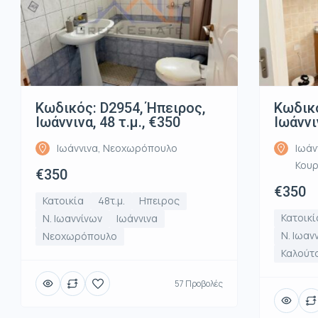
Κωδικός: D2954, Ήπειρος,
Κωδικό
Ιωάννινα, 48 τ.μ., €350
Ιωάννι
Ιωάννινα, Νεοχωρόπουλο
Ιωάν
Κου
€350
€350
Κατοικία
48τ.μ.
Ηπειρος
Κατοικί
Ν. Ιωαννίνων
Ιωάννινα
Ν. Ιωαν
Νεοχωρόπουλο
Καλούτ
57 Προβολές