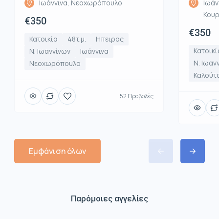
Ιωάννινα, Νεοχωρόπουλο
Ιωάν
Κου
€350
€350
Κατοικία
48τ.μ.
Ηπειρος
Κατοικί
Ν. Ιωαννίνων
Ιωάννινα
Ν. Ιωαν
Νεοχωρόπουλο
Καλούτ
52 Προβολές
Εμφάνιση όλων
Παρόμοιες αγγελίες