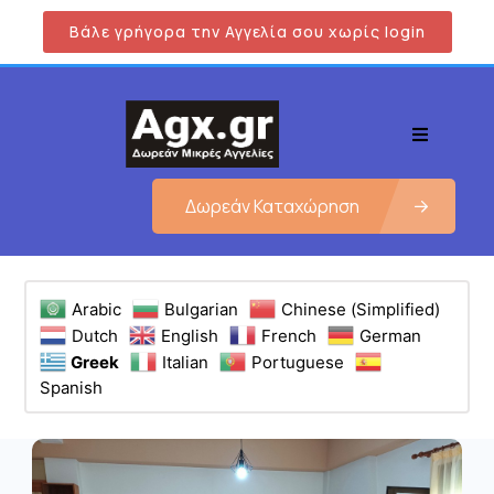
Βάλε γρήγορα την Αγγελία σου χωρίς login
Δωρεάν Καταχώρηση
Arabic
Bulgarian
Chinese (Simplified)
Dutch
English
French
German
Greek
Italian
Portuguese
Spanish