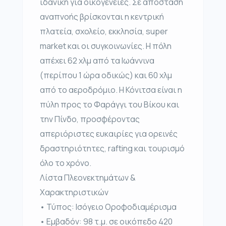
ιδανική για οικογένειες. Σε απόσταση
αναπνοής βρίσκονται η κεντρική
πλατεία, σχολείο, εκκλησία, super
market και οι συγκοινωνίες. Η πόλη
απέχει 62 χλμ από τα Ιωάννινα
(περίπου 1 ώρα οδικώς) και 60 χλμ
από το αεροδρόμιο. Η Κόνιτσα είναι η
πύλη προς το Φαράγγι του Βίκου και
την Πίνδο, προσφέροντας
απεριόριστες ευκαιρίες για ορεινές
δραστηριότητες, rafting και τουρισμό
όλο το χρόνο.
Λίστα Πλεονεκτημάτων &
Χαρακτηριστικών
• Τύπος: Ισόγειο Οροφοδιαμέρισμα
• Εμβαδόν: 98 τ.μ. σε οικόπεδο 420