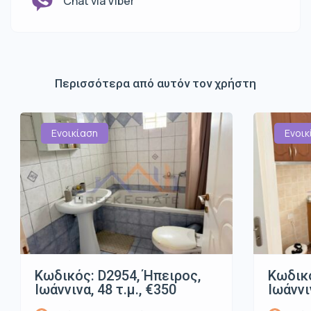
Chat via Viber
Περισσότερα από αυτόν τον χρήστη
Ενοικίαση
Ενοικ
Κωδικός: D2954, Ήπειρος,
Κωδικό
Ιωάννινα, 48 τ.μ., €350
Ιωάννι