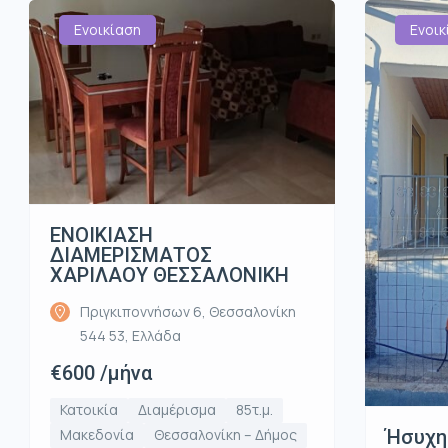
Ενοικίαση
Ενοικ
ΕΝΟΙΚΙΑΣΗ
ΔΙΑΜΕΡΙΣΜΑΤΟΣ
ΧΑΡΙΛΑΟΥ ΘΕΣΣΑΛΟΝΙΚΗ
Πριγκιποννήσων 6, Θεσσαλονίκη
544 53, Ελλάδα
€600 /μήνα
Κατοικία
Διαμέρισμα
85τ.μ.
Ήσυχη
Μακεδονία
Θεσσαλονίκη – Δήμος