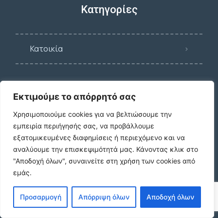
Κατηγορίες
Κατοικία
Γη
Εκτιμούμε το απόρρητό σας
Χρησιμοποιούμε cookies για να βελτιώσουμε την
Επαγγ. Στέγη
εμπειρία περιήγησής σας, να προβάλλουμε
εξατομικευμένες διαφημίσεις ή περιεχόμενο και να
αναλύουμε την επισκεψιμότητά μας.
Κάνοντας κλικ στο
Λοιπά ακίνητα
"Αποδοχή όλων", συναινείτε στη χρήση των cookies από
εμάς.
Ο λογαριασμός μου
Προσαρμογή
Απόρριψη όλων
Αποδοχή όλων