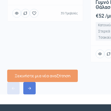
Γυμνό 
Θάλασ
35 Προβολές
€52 /μ
Κατοικί
Στερεά
Τσακαί
Ξεκινήστε μια νέα αναζήτηση