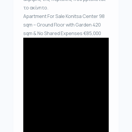
το ακίνητο.
Apartment For Sale Konitsa Center 98
sqm – Ground Floor with Garden 420
sqm & No Shared Expenses €85,000