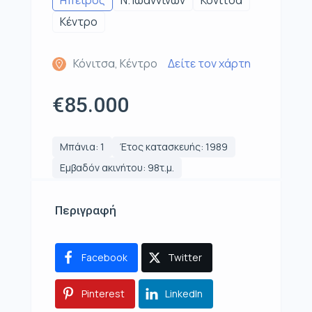
Ηπειρος
Ν. Ιωαννίνων
Κόνιτσα
Κέντρο
Κόνιτσα, Κέντρο
Δείτε τον χάρτη
€85.000
Μπάνια: 1
Έτος κατασκευής: 1989
Εμβαδόν ακινήτου: 98τ.μ.
Περιγραφή
Facebook
Twitter
Pinterest
LinkedIn