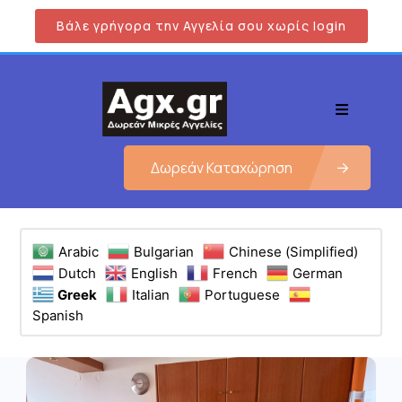
Βάλε γρήγορα την Αγγελία σου χωρίς login
Δωρεάν Καταχώρηση
Arabic
Bulgarian
Chinese (Simplified)
Dutch
English
French
German
Greek
Italian
Portuguese
Spanish