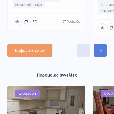
Ν. Ιωαν
Νεοχωρόπουλο
Καλούτ
57 Προβολές
Εμφάνιση όλων
Παρόμοιες αγγελίες
Ενοικίαση
Ενοικ