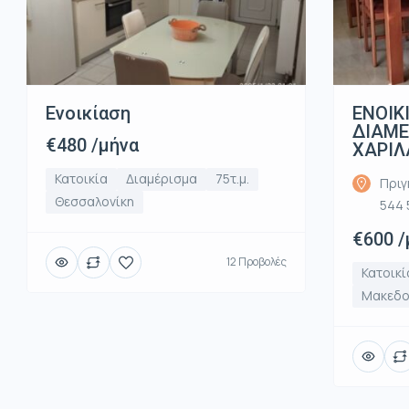
Ενοικίαση
ΕΝΟΙΚ
ΔΙΑΜ
€480 /μήνα
ΧΑΡΙΛ
Κατοικία
Διαμέρισμα
75τ.μ.
Πριγ
Θεσσαλονίκη
544 
€600 /
12 Προβολές
Κατοικί
Μακεδο