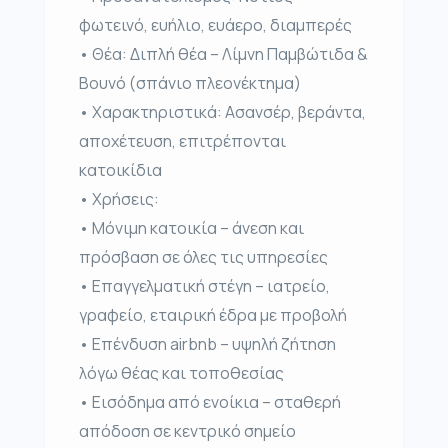
φωτεινό, ευήλιο, ευάερο, διαμπερές
• Θέα: Διπλή θέα – Λίμνη Παμβώτιδα &
Βουνό (σπάνιο πλεονέκτημα)
• Χαρακτηριστικά: Ασανσέρ, βεράντα,
αποχέτευση, επιτρέπονται
κατοικίδια
• Χρήσεις:
• Μόνιμη κατοικία – άνεση και
πρόσβαση σε όλες τις υπηρεσίες
• Επαγγελματική στέγη – ιατρείο,
γραφείο, εταιρική έδρα με προβολή
• Επένδυση airbnb – υψηλή ζήτηση
λόγω θέας και τοποθεσίας
• Εισόδημα από ενοίκια – σταθερή
απόδοση σε κεντρικό σημείο