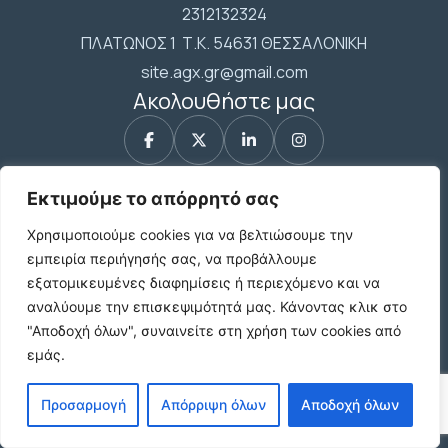
2312132324
ΠΛΑΤΩΝΟΣ 1 Τ.Κ. 54631 ΘΕΣΣΑΛΟΝΙΚΗ
site.agx.gr@gmail.com
Ακολουθήστε μας
Εκτιμούμε το απόρρητό σας
Χρήσιμοι Σύνδεσμοι
Χρησιμοποιούμε cookies για να βελτιώσουμε την
εμπειρία περιήγησής σας, να προβάλλουμε
εξατομικευμένες διαφημίσεις ή περιεχόμενο και να
αναλύουμε την επισκεψιμότητά μας.
Κάνοντας κλικ στο
Όροι χρήσης
"Αποδοχή όλων", συναινείτε στη χρήση των cookies από
εμάς.
Πολιτική Απορρήτου
Προσαρμογή
Απόρριψη όλων
Αποδοχή όλων