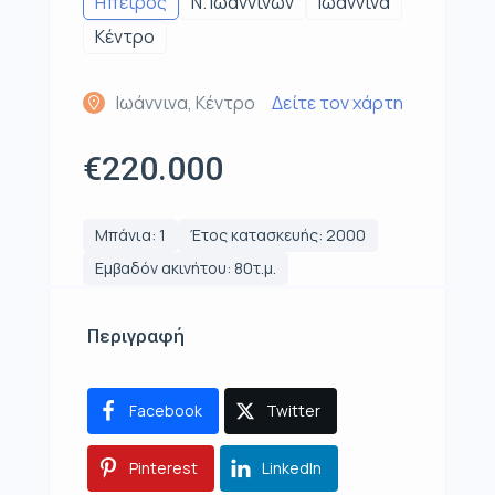
Ηπειρος
Ν. Ιωαννίνων
Ιωάννινα
Κέντρο
Ιωάννινα, Κέντρο
Δείτε τον χάρτη
€220.000
Μπάνια: 1
Έτος κατασκευής: 2000
Εμβαδόν ακινήτου: 80τ.μ.
Περιγραφή
Facebook
Twitter
Pinterest
LinkedIn