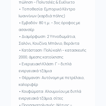
πώληση – Πολυτελές & Ευέλικτο
• Τοποθεσία: Εμπορικό Κέντρο
Ιωαννίνων (καρδιά πόλης)
• Εμβαδόν: 80 τ.μ. – 3ος όροφος με
ασανσέρ
• Διαμόρφωση: 2 Υπνοδωμάτια,
Σαλόνι, Κουζίνα, Μπάνιο, Βεράντα
• Κατάσταση: Πολύ καλή – κατασκευής
2000, άμεσης κατοίκησης
• Ενεργειακή Κλάση: Γ – διπλά
ενεργειακά τζάμια
• Θέρμανση: Αυτόνομη με πετρέλαιο,
καλοριφέρ
• Κουφώματα: Αλουμινίου με διπλά
ενεργειακά τζάμια, σίτες
• Προσανατολισμός: Νότιος –