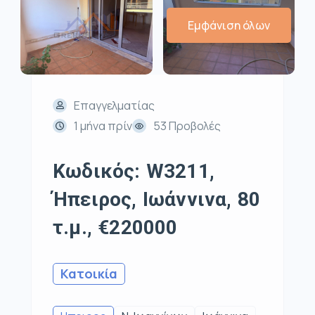
Εμφάνιση όλων
Επαγγελματίας
1 μήνα πρίν
53 Προβολές
Κωδικός: W3211,
Ήπειρος, Ιωάννινα, 80
τ.μ., €220000
Κατοικία