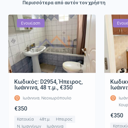
Περισσότερα από αυτόν τον χρήστη
Ενοικίαση
Ενοικ
Κωδικός: D2954, Ήπειρος,
Κωδικό
Ιωάννινα, 48 τ.μ., €350
Ιωάννι
Ιωάννινα, Νεοχωρόπουλο
Ιωάν
Κου
€350
€350
Κατοικία
48τ.μ.
Ηπειρος
Κατοικί
Ν. Ιωαννίνων
Ιωάννινα