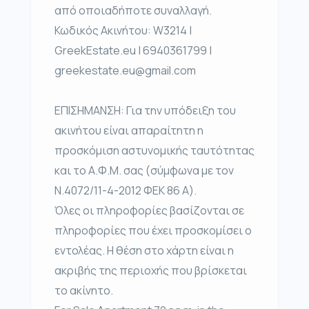
από οποιαδήποτε συναλλαγή.
Κωδικός Ακινήτου: W3214 |
GreekEstate.eu | 6940361799 |
greekestate.eu@gmail.com
ΕΠΙΣΗΜΑΝΣΗ: Για την υπόδειξη του
ακινήτου είναι απαραίτητη η
προσκόμιση αστυνομικής ταυτότητας
και το Α.Φ.Μ. σας (σύμφωνα με τον
Ν.4072/11-4-2012 ΦΕΚ 86 Α).
Όλες οι πληροφορίες βασίζονται σε
πληροφορίες που έχει προσκομίσει ο
εντολέας. Η θέση στο χάρτη είναι η
ακριβής της περιοχής που βρίσκεται
το ακίνητο.