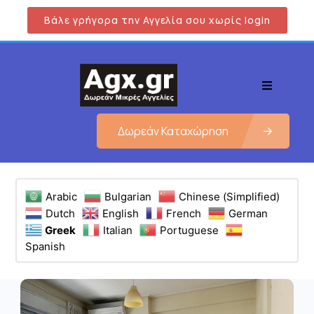
Βάλε γρήγορα την Αγγελία σου χωρίς login
Δωρεάν Καταχώρηση
Arabic
Bulgarian
Chinese (Simplified)
Dutch
English
French
German
Greek
Italian
Portuguese
Spanish