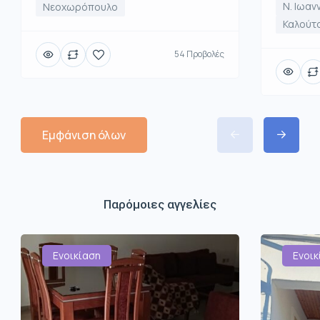
Ν. Ιωαν
Νεοχωρόπουλο
Καλούτ
54 Προβολές
Εμφάνιση όλων
Παρόμοιες αγγελίες
Ενοικίαση
Ενοικ