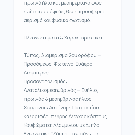
πρωινό ήλιο και μεσημεριανό φως,
ενώ η προσόψεως θέση προσφέρει
αερισμό και φυσικό φωτισμό.
Πλεονεκτήματα & Χαρακτηριστικά
Τύπος: Διαμέρισμα 2ου ορόφου —
Προσόψεως, Φωτεινό, Ευάερο,
Διαμπερές
Προσανατολισμός:
Ανατολικομεσημβρινός — Ευήλιο,
πρωινός & μεσημβρινός ήλιος
Θέρμανση: Αυτόνομη Πετρελαίου —
Καλοριφέρ, πλήρης έλεγχος κόστους
Κουφώματα: Αλουμινίου με Διπλά
Ενεργειακά Τζάμια — ηχομόνωση,