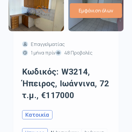
Εμφάνιση όλων
Επαγγελματίας
1 μήνα πρίν
48 Προβολές
Κωδικός: W3214,
Ήπειρος, Ιωάννινα, 72
τ.μ., €117000
Κατοικία