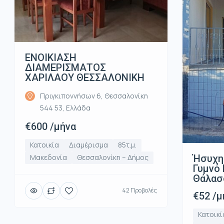
ΕΝΟΙΚΙΑΣΗ
ΔΙΑΜΕΡΙΣΜΑΤΟΣ
ΧΑΡΙΛΑΟΥ ΘΕΣΣΑΛΟΝΙΚΗ
Πριγκιποννήσων 6, Θεσσαλονίκη
544 53, Ελλάδα
€600 /μήνα
Κατοικία
Διαμέρισμα
85τ.μ.
Ήσυχη
Μακεδονία
Θεσσαλονίκη – Δήμος
Γυμνό 
Θάλασ
42 Προβολές
€52 /μ
Κατοικί