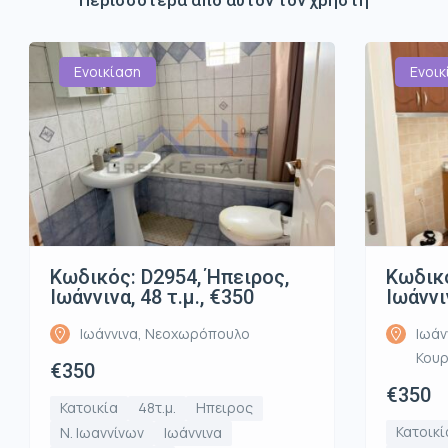
Ενοικίαση
Ενοικ
Κωδικός: D2954, Ήπειρος,
Κωδικό
Ιωάννινα, 48 τ.μ., €350
Ιωάννι
Ιωάννινα, Νεοχωρόπουλο
Ιωάν
Κου
€350
€350
Κατοικία
48τ.μ.
Ηπειρος
Κατοικί
Ν. Ιωαννίνων
Ιωάννινα