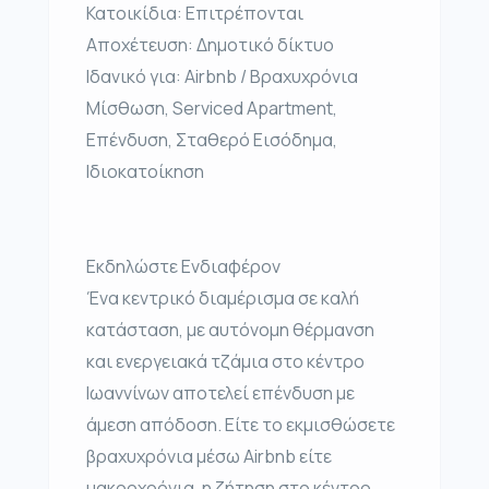
Κατοικίδια: Επιτρέπονται
Αποχέτευση: Δημοτικό δίκτυο
Ιδανικό για: Airbnb / Βραχυχρόνια
Μίσθωση, Serviced Apartment,
Επένδυση, Σταθερό Εισόδημα,
Ιδιοκατοίκηση
Εκδηλώστε Ενδιαφέρον
Ένα κεντρικό διαμέρισμα σε καλή
κατάσταση, με αυτόνομη θέρμανση
και ενεργειακά τζάμια στο κέντρο
Ιωαννίνων αποτελεί επένδυση με
άμεση απόδοση. Είτε το εκμισθώσετε
βραχυχρόνια μέσω Airbnb είτε
μακροχρόνια, η ζήτηση στο κέντρο