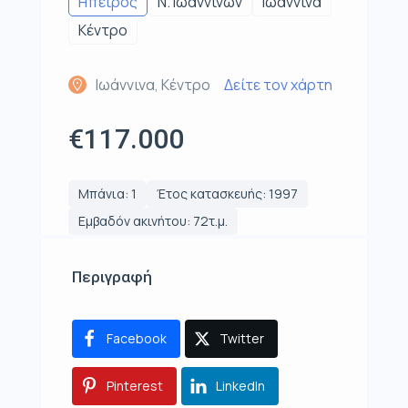
Ηπειρος
Ν. Ιωαννίνων
Ιωάννινα
Κέντρο
Ιωάννινα, Κέντρο
Δείτε τον χάρτη
€117.000
Μπάνια: 1
Έτος κατασκευής: 1997
Εμβαδόν ακινήτου: 72τ.μ.
Περιγραφή
Facebook
Twitter
Pinterest
LinkedIn