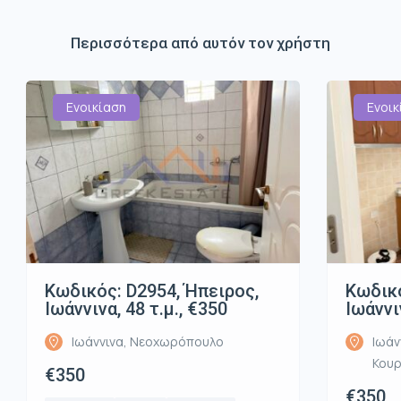
Περισσότερα από αυτόν τον χρήστη
Ενοικίαση
Ενοικ
Κωδικός: D2954, Ήπειρος,
Κωδικό
Ιωάννινα, 48 τ.μ., €350
Ιωάννι
Ιωάννινα, Νεοχωρόπουλο
Ιωάν
Κου
€350
€350