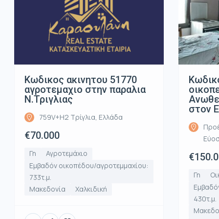
Κωδικος ακινητου 51770
Κωδικ
αγροτεμαχιο στην παραλια
οικοπ
Ν.Τριγλιας
Ανωθε
στον 
759V+H2 Τρίγλια, Ελλάδα
Προέ
€70.000
Εύοσ
Γη
Αγροτεμάχιο
€150.
Εμβαδόν οικοπέδου/αγροτεμμαχίου:
Γη
Οι
733τ.μ.
Εμβαδό
Μακεδονία
Χαλκιδική
430τ.μ.
Μακεδο