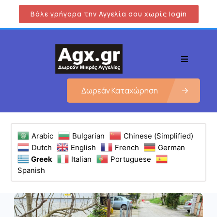
Βάλε γρήγορα την Αγγελία σου χωρίς login
Δωρεάν Καταχώρηση
Arabic
Bulgarian
Chinese (Simplified)
Dutch
English
French
German
Greek
Italian
Portuguese
Spanish