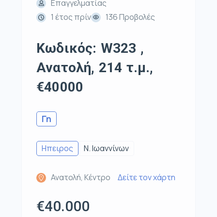
Επαγγελματίας
1 έτος πρίν
136 Προβολές
Κωδικός: W323 ,
Ανατολή, 214 τ.μ.,
€40000
Γη
Ηπειρος
Ν. Ιωαννίνων
Ανατολή, Κέντρο
Δείτε τον χάρτη
€40.000