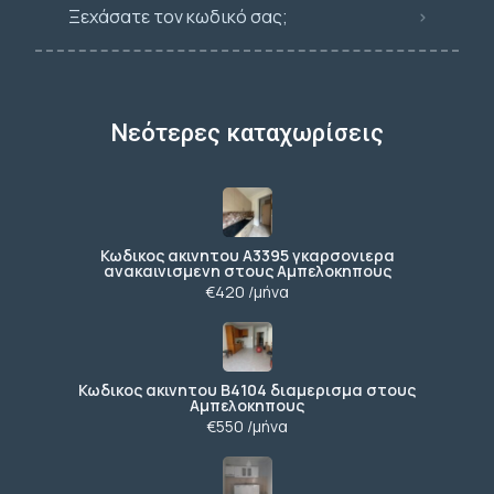
Ξεχάσατε τον κωδικό σας;
Νεότερες καταχωρίσεις
Κωδικος ακινητου Α3395 γκαρσονιερα
ανακαινισμενη στους Αμπελοκηπους
€420 /μήνα
Κωδικος ακινητου Β4104 διαμερισμα στους
Αμπελοκηπους
€550 /μήνα