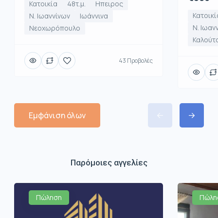
Κατοικία
48τ.μ.
Ηπειρος
Κατοικί
Ν. Ιωαννίνων
Ιωάννινα
Ν. Ιωαν
Νεοχωρόπουλο
Καλούτ
43 Προβολές
Εμφάνιση όλων
Παρόμοιες αγγελίες
Πώληση
Πώλη