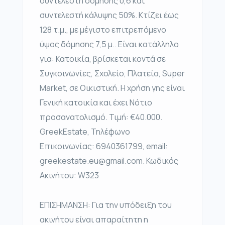
συντελεστή δόμησης 0,6 και
συντελεστή κάλυψης 50%. Κτίζει έως
128 τ.μ., με μέγιστο επιτρεπόμενο
ύψος δόμησης 7,5 μ.. Είναι κατάλληλο
για: Κατοικία, βρίσκεται κοντά σε
Συγκοινωνίες, Σχολείο, Πλατεία, Super
Market, σε Οικιστική. Η χρήση γης είναι
Γενική κατοικία και έχει Νότιο
προσανατολισμό. Τιμή: €40.000.
GreekEstate, Τηλέφωνο
Επικοινωνίας: 6940361799, email:
greekestate.eu@gmail.com. Κωδικός
Ακινήτου: W323
ΕΠΙΣΗΜΑΝΣΗ: Για την υπόδειξη του
ακινήτου είναι απαραίτητη η