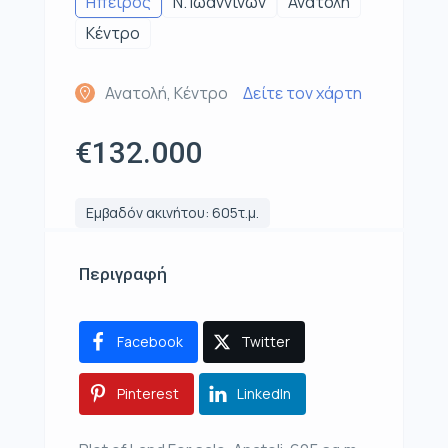
Ηπειρος
Ν. Ιωαννίνων
Ανατολή
Κέντρο
Ανατολή, Κέντρο
Δείτε τον χάρτη
€132.000
Εμβαδόν ακινήτου: 605τ.μ.
Περιγραφή
Facebook
Twitter
Pinterest
LinkedIn