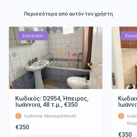
Περισσότερα από αυτόν τον χρήστη
Ενοικίαση
Ενοικ
Κωδικός: D2954, Ήπειρος,
Κωδικό
Ιωάννινα, 48 τ.μ., €350
Ιωάννι
Ιωάννινα, Νεοχωρόπουλο
Ιωάν
Κου
€350
€350