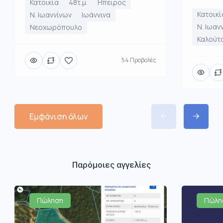
Κατοικία
48τ.μ.
Ηπειρος
Κατοικί
Ν. Ιωαννίνων
Ιωάννινα
Ν. Ιωαν
Νεοχωρόπουλο
Καλούτ
54 Προβολές
Εμφάνιση όλων
Παρόμοιες αγγελίες
Πώληση
Πώλη