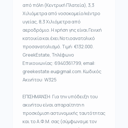
από πόλη (Κεντρική Πλατεία), 3,3
Χιλιόμετρα από νοσοκομείο/κέντρο
υγείας, 8,3 Χιλιόμετρα από
αεροδρόμιο. Η χρήση γης είναι Γενική
κατοικία και έχει Νοτιοανατολικό
προσανατολισμό. Τιμή: €132.000.
GreekEstate, Τηλέφωνο
Επικοινωνίας: 6940361799, email:
greekestate.eu@gmail.com. Κωδικός
Ακινήτου: W325
ΕΠΙΣΗΜΑΝΣΗ: Για την υπόδειξη του
ακινήτου είναι απαραίτητη η
προσκόμιση αστυνομικής ταυτότητας
και το Α.Φ.Μ. σας (σύμφωνα με τον