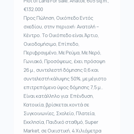
Plot of Land For sale, Anatoli, 605 sq.m.,
€132.000
Προς Πώληση, Οικόπεδο Εντός
σχεδίου, στην περιοχή: Ανατολή –
Κέντρο. Το Οικόπεδο είναι Άρτιο,
Οικοδομήσιμο, Επίπεδο,
Περιφραγμένο, Με Ρεύμα, Με Νερό,
Γωνιακό, Προσόψεως, έχει πρόσοψη
26 μ., συντελεστή δόμησης 0,6 και
συντελεστή κάλυψης 50%, με μέγιστο
επιτρεπόμενο ύψος δόμησης 7,5 μ..
Είναι κατάλληλο για: Επένδυση,
Κατοικία, βρίσκεται κοντά σε
Συγκοινωνίες, Σχολείο, Πλατεία,
Εκκλησία, Παιδικό σταθμό, Super
Market, σε Οικιστική, 4 Χιλιόμετρα