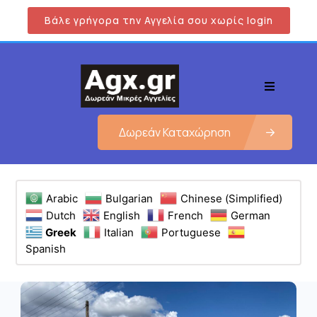
Βάλε γρήγορα την Αγγελία σου χωρίς login
Δωρεάν Καταχώρηση
Arabic
Bulgarian
Chinese (Simplified)
Dutch
English
French
German
Greek
Italian
Portuguese
Spanish