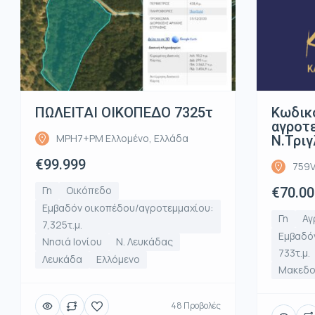
ΠΩΛΕΙΤΑΙ ΟΙΚΟΠΕΔΟ 7325τ
Κωδικ
αγροτε
MPH7+PM Ελλομένο, Ελλάδα
Ν.Τριγ
€99.999
759V
Γη
Οικόπεδο
€70.00
Εμβαδόν οικοπέδου/αγροτεμμαχίου:
Γη
Αγ
7,325τ.μ.
Εμβαδό
Νησιά Ιονίου
Ν. Λευκάδας
733τ.μ.
Λευκάδα
Ελλόμενο
Μακεδο
48 Προβολές