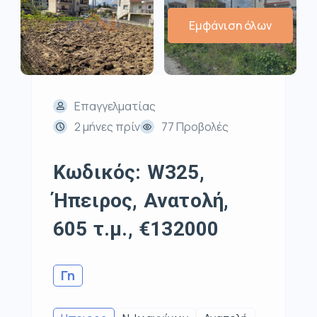
Εμφάνιση όλων
Επαγγελματίας
2 μήνες πρίν
77 Προβολές
Κωδικός: W325,
Ήπειρος, Ανατολή,
605 τ.μ., €132000
Γη