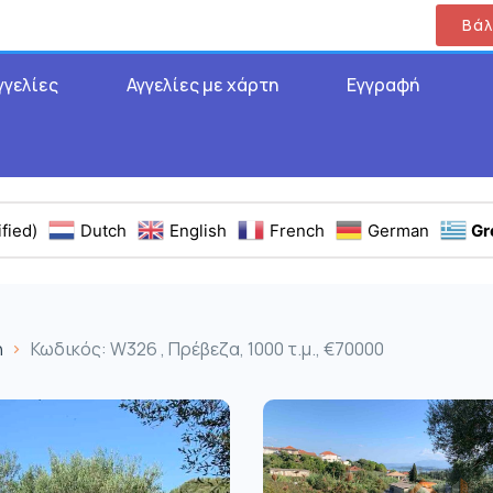
Βάλ
γγελίες
Αγγελίες με χάρτη
Εγγραφή
fied)
Dutch
English
French
German
Gr
η
Κωδικός: W326 , Πρέβεζα, 1000 τ.μ., €70000