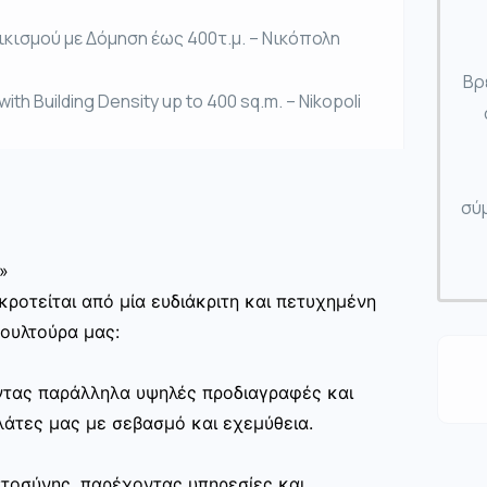
ικισμού με Δόμηση έως 400τ.μ. – Νικόπολη
Βρ
with Building Density up to 400 sq.m. – Nikopoli
σύμ
»
ροτείται από μία ευδιάκριτη και πετυχημένη
κουλτούρα μας:
ώντας παράλληλα υψηλές προδιαγραφές και
άτες μας με σεβασμό και εχεμύθεια.
στοσύνης, παρέχοντας υπηρεσίες και