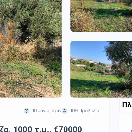
Πλ
10 μήνες πρίν
109 Προβολές
α, 1000 τ.μ., €70000