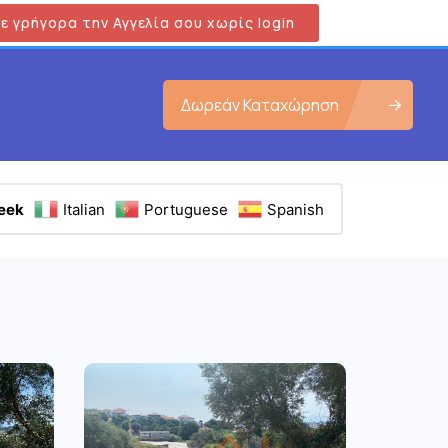
ε γρήγορα την Αγγελία σου χωρίς login
Δωρεάν Καταχώρηση
eek
Italian
Portuguese
Spanish