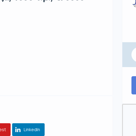
est
LinkedIn