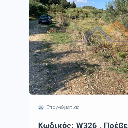
Επαγγελματίας
Κωδικός: W326 , Πρέβεζ