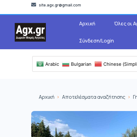
site.agx.gr@gmail.com
Αρχική
Όλες οι Α
Σύνδεση/Login
Arabic
Bulgarian
Chinese (Simpli
Αρχική
Αποτελέσματα αναζήτησης
Γ