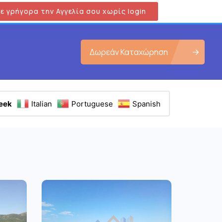
ε γρήγορα την Αγγελία σου χωρίς login
Δωρεάν Καταχώρηση
eek
Italian
Portuguese
Spanish