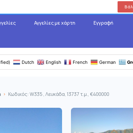
Βάλ
γγελίες
Αγγελίες με χάρτη
Εγγραφή
fied)
Dutch
English
French
German
Gr
η
Κωδικός: W335 , Λευκάδα, 13737 τ.μ., €400000