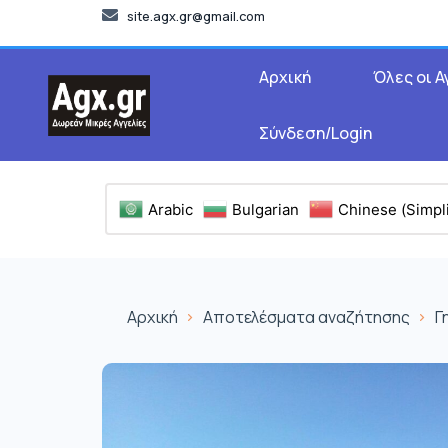
site.agx.gr@gmail.com
Αρχική
Όλες οι Α
Σύνδεση/Login
Arabic
Bulgarian
Chinese (Simpli
Αρχική
Αποτελέσματα αναζήτησης
Γ