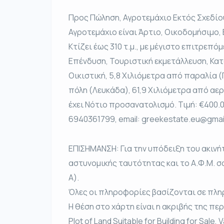
Προς Πώληση, Αγροτεμάχιο Εκτός Σχεδίου
Αγροτεμάχιο είναι Άρτιο, Οικοδομήσιμο, 
Κτίζει έως 310 τ.μ., με μέγιστο επιτρεπόμ
Επένδυση, Τουριστική εκμετάλλευση, Κατο
Οικιστική, 5,8 Χιλιόμετρα από παραλία (
πόλη (Λευκάδα), 61,9 Χιλιόμετρα από αε
έχει Νότιο προσανατολισμό. Τιμή: €400.
6940361799, email: greekestate.eu@gmai
ΕΠΙΣΗΜΑΝΣΗ: Για την υπόδειξη του ακινή
αστυνομικής ταυτότητας και το Α.Φ.Μ. σ
Α).
Όλες οι πληροφορίες βασίζονται σε πλη
Η θέση στο χάρτη είναι η ακριβής της πε
Plot of Land Suitable for Building for Sale, 