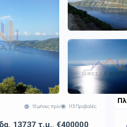
Πλ
10 μήνες πρίν
113 Προβολές
α, 13737 τ.μ., €400000