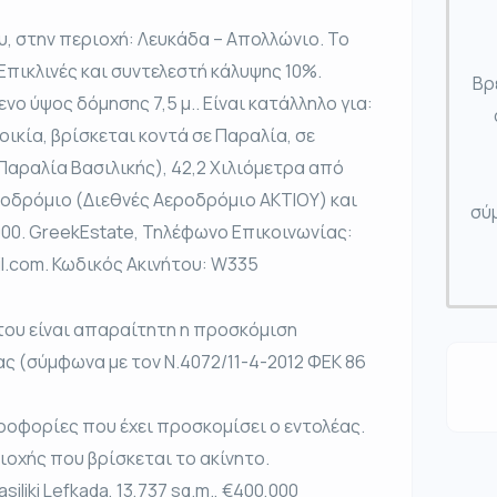
, στην περιοχή: Λευκάδα – Απολλώνιο. Το
Επικλινές και συντελεστή κάλυψης 10%.
Βρ
ενο ύψος δόμησης 7,5 μ.. Είναι κατάλληλο για:
ικία, βρίσκεται κοντά σε Παραλία, σε
Παραλία Βασιλικής), 42,2 Χιλιόμετρα από
ροδρόμιο (Διεθνές Αεροδρόμιο ΑΚΤΙΟΥ) και
σύμ
000. GreekEstate, Τηλέφωνο Επικοινωνίας:
l.com. Κωδικός Ακινήτου: W335
του είναι απαραίτητη η προσκόμιση
ας (σύμφωνα με τον Ν.4072/11-4-2012 ΦΕΚ 86
ροφορίες που έχει προσκομίσει ο εντολέας.
ριοχής που βρίσκεται το ακίνητο.
Vasiliki Lefkada, 13,737 sq.m., €400,000