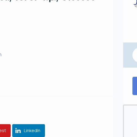
η
est
LinkedIn