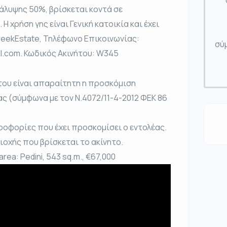
κάλυψης 50%, βρίσκεται κοντά σε
 Η χρήση γης είναι Γενική κατοικία και έχει
reekEstate, Τηλέφωνο Επικοινωνίας:
σύμ
l.com. Κωδικός Ακινήτου: W345
του είναι απαραίτητη η προσκόμιση
ας (σύμφωνα με τον Ν.4072/11-4-2012 ΦΕΚ 86
ροφορίες που έχει προσκομίσει ο εντολέας.
ριοχής που βρίσκεται το ακίνητο.
e area: Pedini, 543 sq.m., €67,000