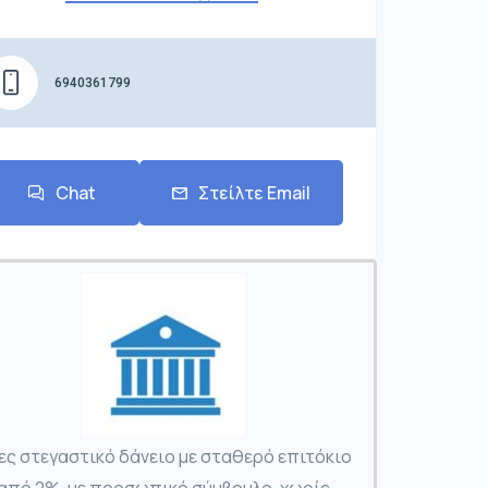
6940361799
Chat
Στείλτε Email
ες στεγαστικό δάνειο με σταθερό επιτόκιο