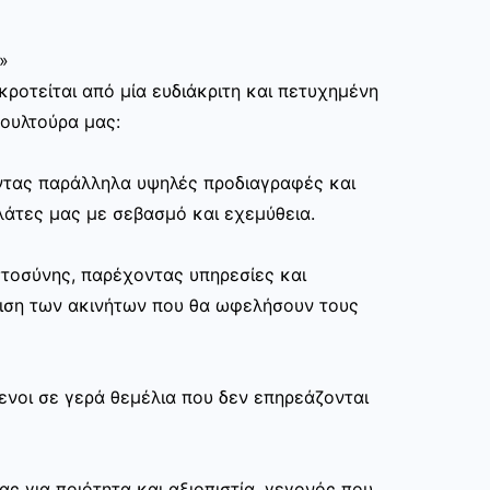
»
ροτείται από μία ευδιάκριτη και πετυχημένη
κουλτούρα μας:
ώντας παράλληλα υψηλές προδιαγραφές και
άτες μας με σεβασμό και εχεμύθεια.
στοσύνης, παρέχοντας υπηρεσίες και
ριση των ακινήτων που θα ωφελήσουν τους
ενοι σε γερά θεμέλια που δεν επηρεάζονται
ας για ποιότητα και αξιοπιστία, γεγονός που