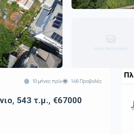
Χωρίς Φωτογραφία
Πλ
10 μήνες πρίν
146 Προβολές
ιο, 543 τ.μ., €67000