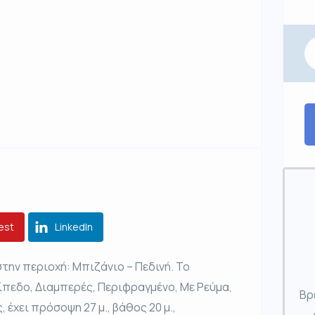
est
LinkedIn
την περιοχή: Μπιζάνιο – Πεδινή. Το
ίπεδο, Διαμπερές, Περιφραγμένο, Με Ρεύμα,
Βρ
έχει πρόσοψη 27 μ., βάθος 20 μ.,