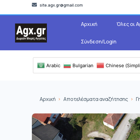
site.agx.gr@gmail.com
Αρχική
Όλες οι Α
Σύνδεση/Login
Arabic
Bulgarian
Chinese (Simpli
Αρχική
Αποτελέσματα αναζήτησης
Γ