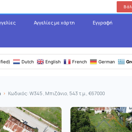
Βάλ
γγελίες
Αγγελίες με χάρτη
Εγγραφή
fied)
Dutch
English
French
German
Gr
η
Κωδικός: W345 , Μπιζάνιο, 543 τ.μ., €67000