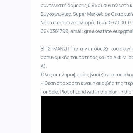
συντελεστή δόμησης 0,8 και συντελεστή 
Συγκοινωνίες, Super Market, σε Οικιστική.
Νότιο προσανατολισμό. Τιμή: €67.000. G
6940361799, email: greekestate.eu@gmai
ΕΠΙΣΗΜΑΝΣΗ: Για την υπόδειξη του ακινή
αστυνομικής ταυτότητας και το Α.Φ.Μ. σ
Α).
Όλες οι πληροφορίες βασίζονται σε πλη
Η θέση στο χάρτη είναι η ακριβής της πε
For Sale, Plot of Land within the plan, in th