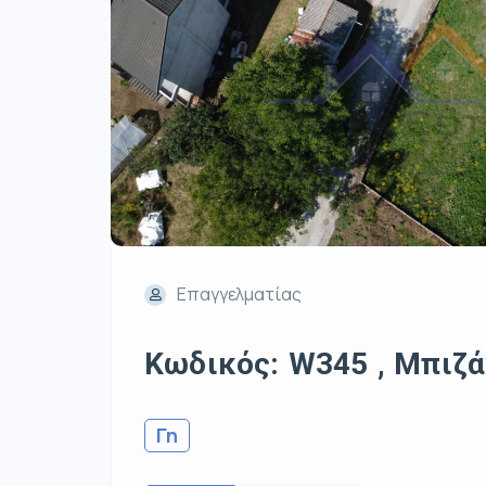
Επαγγελματίας
Κωδικός: W345 , Μπιζάν
Γη