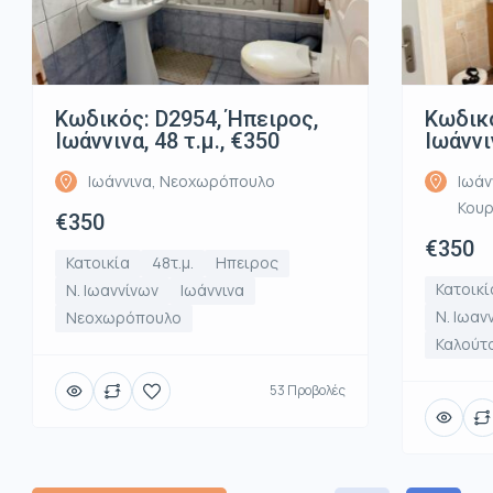
Κωδικός: D2954, Ήπειρος,
Κωδικό
Ιωάννινα, 48 τ.μ., €350
Ιωάννι
Ιωάννινα, Νεοχωρόπουλο
Ιωάν
Κου
€350
€350
Κατοικία
48τ.μ.
Ηπειρος
Κατοικί
Ν. Ιωαννίνων
Ιωάννινα
Ν. Ιωαν
Νεοχωρόπουλο
Καλούτ
53 Προβολές