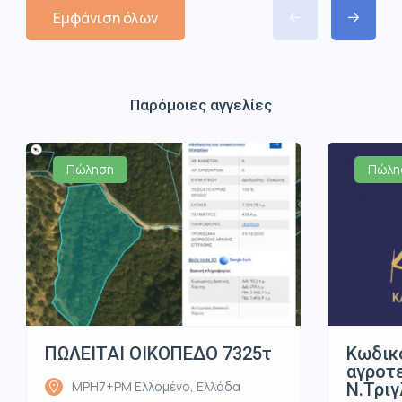
Εμφάνιση όλων
Παρόμοιες αγγελίες
Πώληση
Πώλη
ΠΩΛΕΙΤΑΙ ΟΙΚΟΠΕΔΟ 7325τ
Κωδικ
αγροτε
MPH7+PM Ελλομένο, Ελλάδα
Ν.Τριγ