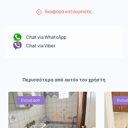
Αναφορά κατάχρησης
Chat via WhatsApp
Chat via Viber
Περισσότερα από αυτόν τον χρήστη
Ενοικίαση
Ενοικ