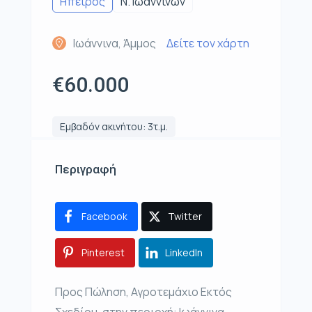
Ηπειρος
Ν. Ιωαννίνων
Ιωάννινα, Άμμος
Δείτε τον χάρτη
€60.000
Εμβαδόν ακινήτου: 3τ.μ.
Περιγραφή
Facebook
Twitter
Pinterest
LinkedIn
Προς Πώληση, Αγροτεμάχιο Εκτός
Σχεδίου, στην περιοχή: Ιωάννινα –