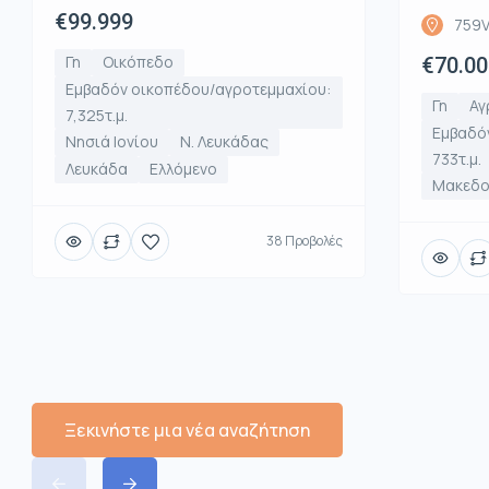
€99.999
759V
Γη
Οικόπεδο
€70.00
Εμβαδόν οικοπέδου/αγροτεμμαχίου:
Γη
Αγ
7,325τ.μ.
Εμβαδό
Νησιά Ιονίου
Ν. Λευκάδας
733τ.μ.
Λευκάδα
Ελλόμενο
Μακεδο
38 Προβολές
Ξεκινήστε μια νέα αναζήτηση