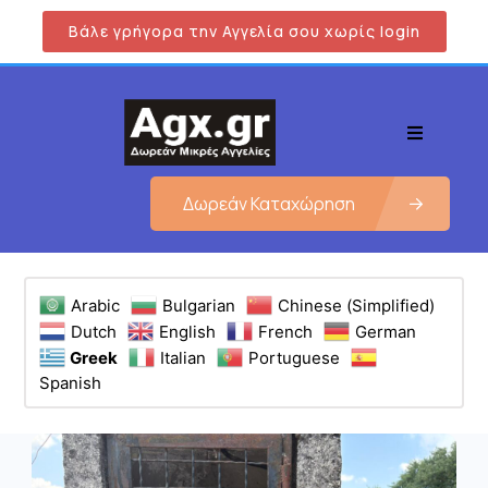
Βάλε γρήγορα την Αγγελία σου χωρίς login
Δωρεάν Καταχώρηση
Arabic
Bulgarian
Chinese (Simplified)
Dutch
English
French
German
Greek
Italian
Portuguese
Spanish