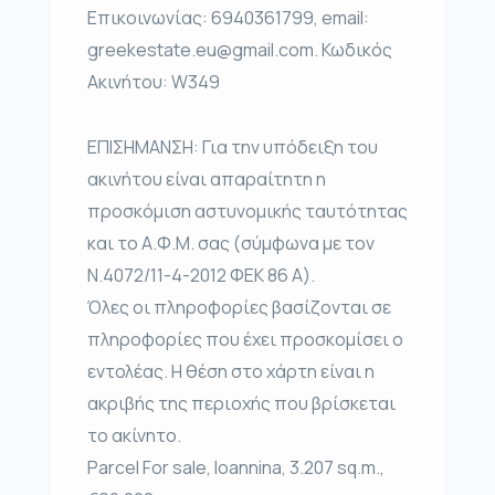
Επικοινωνίας: 6940361799, email:
greekestate.eu@gmail.com. Κωδικός
Ακινήτου: W349
ΕΠΙΣΗΜΑΝΣΗ: Για την υπόδειξη του
ακινήτου είναι απαραίτητη η
προσκόμιση αστυνομικής ταυτότητας
και το Α.Φ.Μ. σας (σύμφωνα με τον
Ν.4072/11-4-2012 ΦΕΚ 86 Α).
Όλες οι πληροφορίες βασίζονται σε
πληροφορίες που έχει προσκομίσει ο
εντολέας. Η θέση στο χάρτη είναι η
ακριβής της περιοχής που βρίσκεται
το ακίνητο.
Parcel For sale, Ioannina, 3.207 sq.m.,