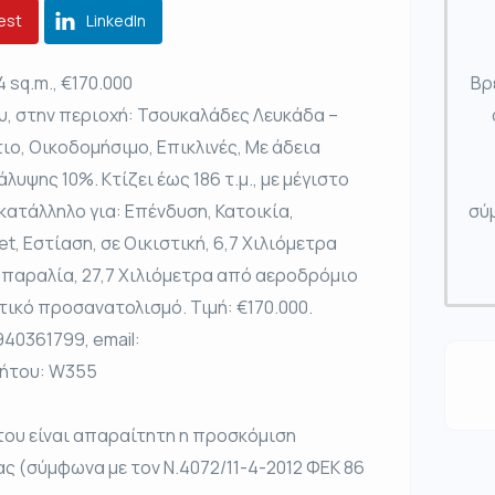
est
LinkedIn
4 sq.m., €170.000
Βρ
υ, στην περιοχή: Τσουκαλάδες Λευκάδα –
ιο, Οικοδομήσιμο, Επικλινές, Με άδεια
υψης 10%. Κτίζει έως 186 τ.μ., με μέγιστο
 κατάλληλο για: Επένδυση, Κατοικία,
σύμ
t, Εστίαση, σε Οικιστική, 6,7 Χιλιόμετρα
 παραλία, 27,7 Χιλιόμετρα από αεροδρόμιο
τικό προσανατολισμό. Τιμή: €170.000.
40361799, email:
νήτου: W355
του είναι απαραίτητη η προσκόμιση
ας (σύμφωνα με τον Ν.4072/11-4-2012 ΦΕΚ 86