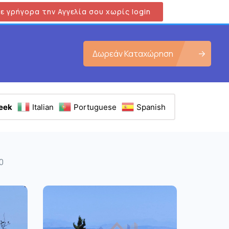
ε γρήγορα την Αγγελία σου χωρίς login
Δωρεάν Καταχώρηση
eek
Italian
Portuguese
Spanish
0