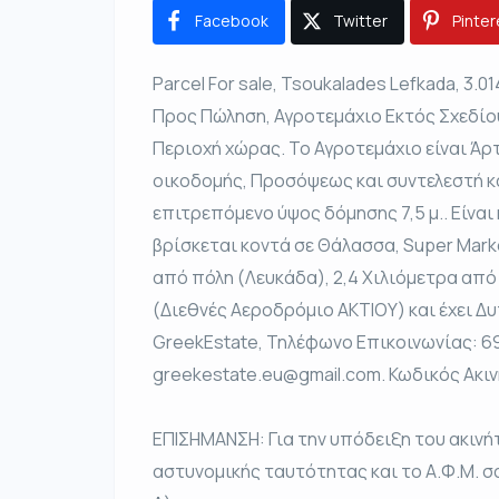
Facebook
Twitter
Pinter
Parcel For sale, Tsoukalades Lefkada, 3.01
Προς Πώληση, Αγροτεμάχιο Εκτός Σχεδίο
Περιοχή χώρας. Το Αγροτεμάχιο είναι Άρτ
οικοδομής, Προσόψεως και συντελεστή κάλ
επιτρεπόμενο ύψος δόμησης 7,5 μ.. Είναι
βρίσκεται κοντά σε Θάλασσα, Super Marke
από πόλη (Λευκάδα), 2,4 Χιλιόμετρα από
(Διεθνές Αεροδρόμιο ΑΚΤΙΟΥ) και έχει Δυ
GreekEstate, Τηλέφωνο Επικοινωνίας: 69
greekestate.eu@gmail.com. Κωδικός Ακι
ΕΠΙΣΗΜΑΝΣΗ: Για την υπόδειξη του ακινή
αστυνομικής ταυτότητας και το Α.Φ.Μ. σ