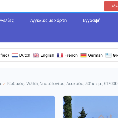
Βάλ
γγελίες
Αγγελίες με χάρτη
Εγγραφή
fied)
Dutch
English
French
German
Gr
η
Κωδικός: W355, Νησιά Ιονίου, Λευκάδα, 3014 τ.μ., €17000