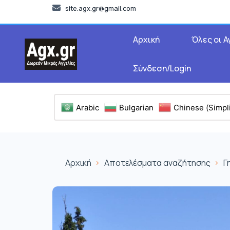
site.agx.gr@gmail.com
Αρχική
Όλες οι Α
Σύνδεση/Login
Arabic
Bulgarian
Chinese (Simpli
Αρχική
Αποτελέσματα αναζήτησης
Γ