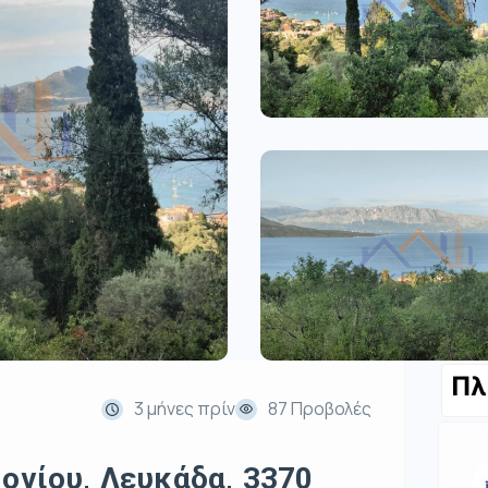
Πλ
3 μήνες πρίν
87 Προβολές
Ιονίου, Λευκάδα, 3370