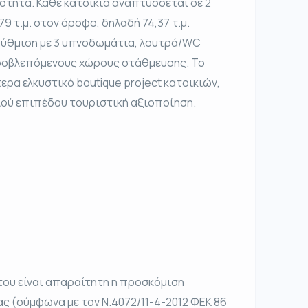
ότητα. Κάθε κατοικία αναπτύσσεται σε 2
,79 τ.μ. στον όροφο, δηλαδή 74,37 τ.μ.
ρρύθμιση με 3 υπνοδωμάτια, λουτρά/WC
ροβλεπόμενους χώρους στάθμευσης. Το
ερα ελκυστικό boutique project κατοικιών,
ηλού επιπέδου τουριστική αξιοποίηση.
του είναι απαραίτητη η προσκόμιση
ας (σύμφωνα με τον Ν.4072/11-4-2012 ΦΕΚ 86