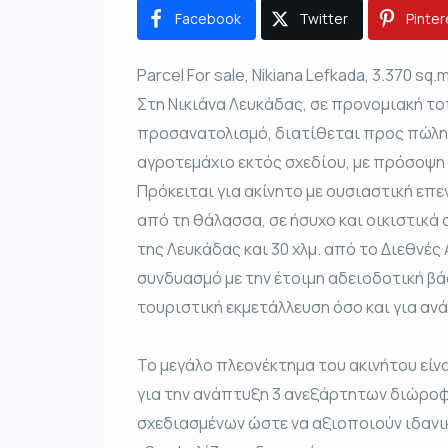
Facebook
Twitter
Pinter
Parcel For sale, Nikiana Lefkada, 3.370 sq.
Στη Νικιάνα Λευκάδας, σε προνομιακή τ
προσανατολισμό, διατίθεται προς πώλησ
αγροτεμάχιο εκτός σχεδίου, με πρόσοψη 6
Πρόκειται για ακίνητο με ουσιαστική επε
από τη θάλασσα, σε ήσυχο και οικιστικά 
της Λευκάδας και 30 χλμ. από το Διεθνές
συνδυασμό με την έτοιμη αδειοδοτική βάσ
τουριστική εκμετάλλευση όσο και για α
Το μεγάλο πλεονέκτημα του ακινήτου είν
για την ανάπτυξη 3 ανεξάρτητων διώροφω
σχεδιασμένων ώστε να αξιοποιούν ιδανικ