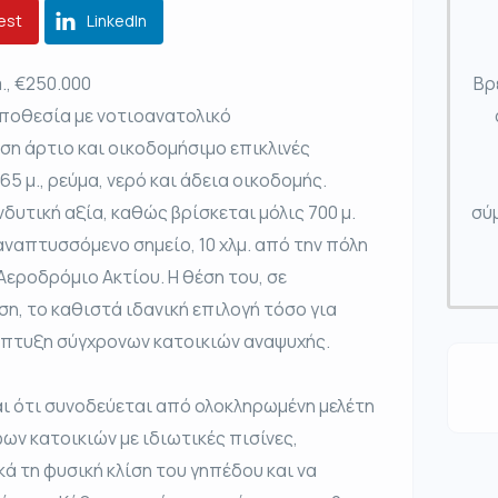
est
LinkedIn
m., €250.000
Βρ
οποθεσία με νοτιοανατολικό
η άρτιο και οικοδομήσιμο επικλινές
5 μ., ρεύμα, νερό και άδεια οικοδομής.
νδυτική αξία, καθώς βρίσκεται μόλις 700 μ.
σύμ
αναπτυσσόμενο σημείο, 10 χλμ. από την πόλη
 Αεροδρόμιο Ακτίου. Η θέση του, σε
η, το καθιστά ιδανική επιλογή τόσο για
νάπτυξη σύγχρονων κατοικιών αναψυχής.
αι ότι συνοδεύεται από ολοκληρωμένη μελέτη
ν κατοικιών με ιδιωτικές πισίνες,
ά τη φυσική κλίση του γηπέδου και να