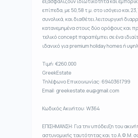
εξασφαλίζουν ιδιωτικότητα και εμπορικ
επίπεδα, με 50,58 τ.μ. στο ισόγειο και 23
συνολικά, και διαθέτει λειτουργική δια
κατανεμημένα στους δύο ορόφους και π
τελικό concept παραπέμπει σε ένα ιδιαίτ
ιδανικό για premium holiday homes ή υψ
Τιμή: €260.000
GreekEstate
Τηλέφωνο Επικοινωνίας: 6940361799
Email: greekestate.eu@gmail.com
Κωδικός Ακινήτου: W364
ΕΠΙΣΗΜΑΝΣΗ: Για την υπόδειξη του ακινή
αστυνομικής ταυτότητας και το Α.Φ.Μ. σ