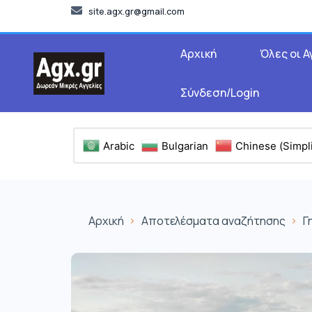
site.agx.gr@gmail.com
Αρχική
Όλες οι Α
Σύνδεση/Login
Arabic
Bulgarian
Chinese (Simpli
Αρχική
Αποτελέσματα αναζήτησης
Γ