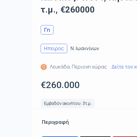
τ.μ., €260000
Γη
Ηπειρος
Ν. Ιωαννίνων
Λευκάδα, Περιοχη χώρας
Δείτε τον 
€260.000
Εμβαδόν ακινήτου: 3τ.μ.
Περιγραφή