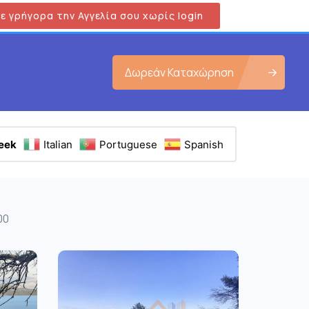
ε γρήγορα την Αγγελία σου χωρίς login
Δωρεάν Καταχώρηση
eek
Italian
Portuguese
Spanish
00