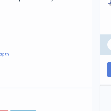
χάρτη