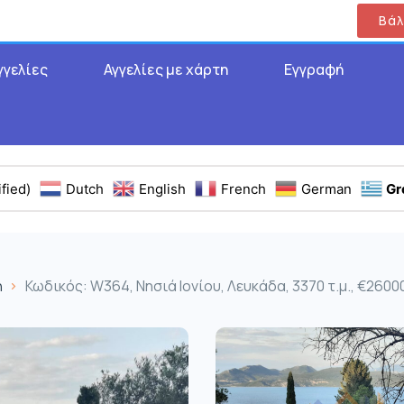
Βάλ
γγελίες
Αγγελίες με χάρτη
Εγγραφή
fied)
Dutch
English
French
German
Gr
η
Κωδικός: W364, Νησιά Ιονίου, Λευκάδα, 3370 τ.μ., €2600