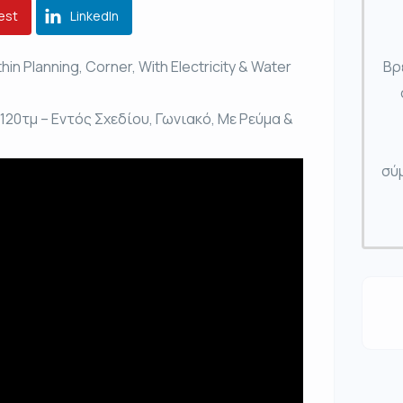
est
LinkedIn
hin Planning, Corner, With Electricity & Water
Βρ
0τμ – Εντός Σχεδίου, Γωνιακό, Με Ρεύμα &
σύμ