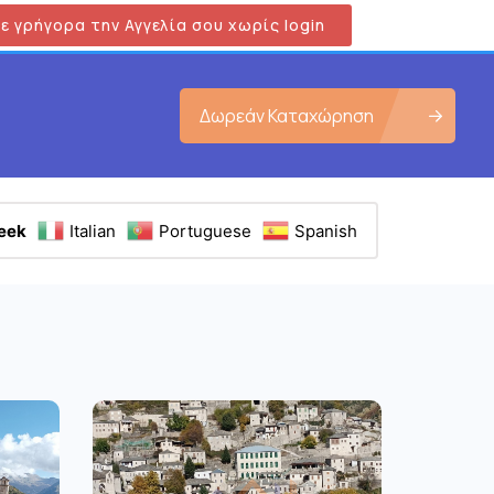
ε γρήγορα την Αγγελία σου χωρίς login
Δωρεάν Καταχώρηση
eek
Italian
Portuguese
Spanish