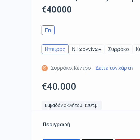
€40000
Γη
Ηπειρος
Ν. Ιωαννίνων
Συρράκο
Κ
Συρράκο, Κέντρο
Δείτε τον χάρτη
€40.000
Εμβαδόν ακινήτου: 120τ.μ.
Περιγραφή