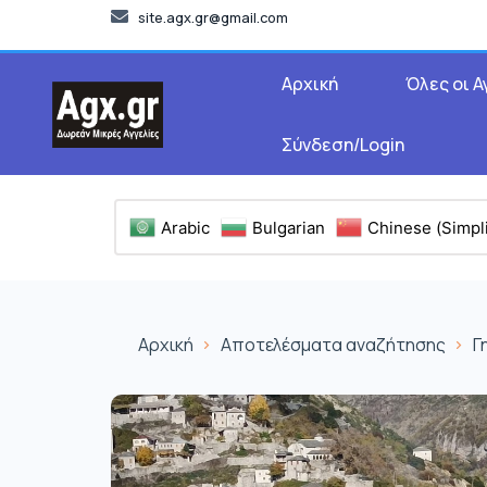
site.agx.gr@gmail.com
Αρχική
Όλες οι Α
Σύνδεση/Login
Arabic
Bulgarian
Chinese (Simpli
Αρχική
Αποτελέσματα αναζήτησης
Γ