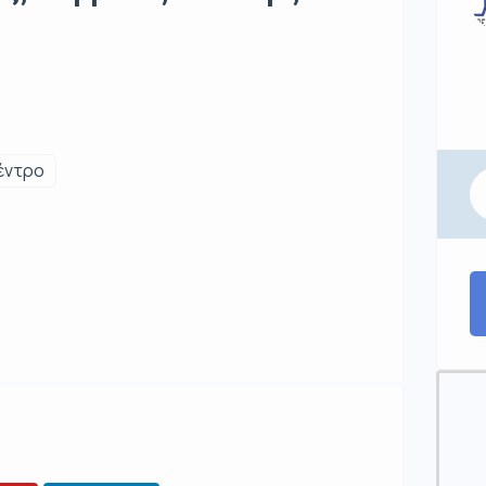
έντρο