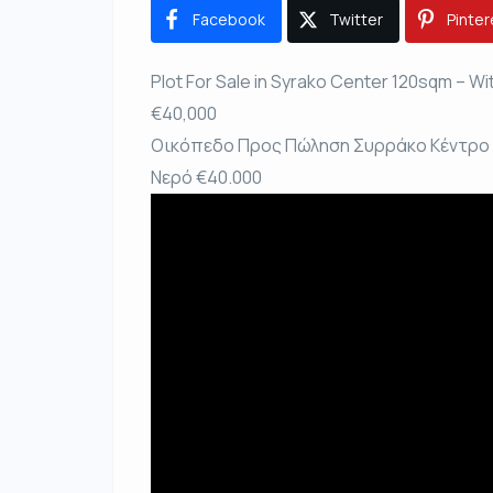
Facebook
Twitter
Pinter
Plot For Sale in Syrako Center 120sqm – Wit
€40,000
Οικόπεδο Προς Πώληση Συρράκο Κέντρο 12
Νερό €40.000