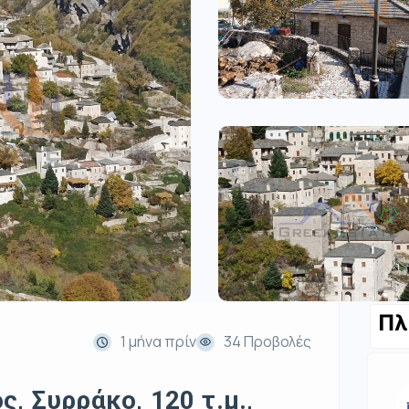
Πλ
1 μήνα πρίν
34 Προβολές
, Συρράκο, 120 τ.μ.,