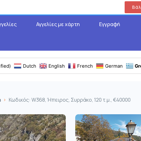
Βάλ
γγελίες
Αγγελίες με χάρτη
Εγγραφή
fied)
Dutch
English
French
German
Gr
η
Κωδικός: W368, Ήπειρος, Συρράκο, 120 τ.μ., €40000