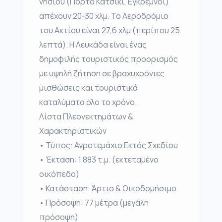
νησιού (Πόρτο Κατσίκι, Εγκρεμνοί)
απέχουν 20-30 χλμ. Το Αεροδρόμιο
του Ακτίου είναι 27,6 χλμ (περίπου 25
λεπτά). Η Λευκάδα είναι ένας
δημοφιλής τουριστικός προορισμός
με υψηλή ζήτηση σε βραχυχρόνιες
μισθώσεις και τουριστικά
καταλύματα όλο το χρόνο.
Λίστα Πλεονεκτημάτων &
Χαρακτηριστικών
• Τύπος: Αγροτεμάχιο Εκτός Σχεδίου
• Έκταση: 1.883 τ.μ. (εκτεταμένο
οικόπεδο)
• Κατάσταση: Άρτιο & Οικοδομήσιμο
• Πρόσοψη: 77 μέτρα (μεγάλη
πρόσοψη)