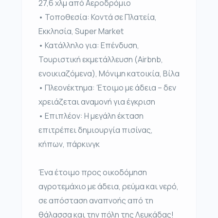
27,6 χλμ από Αεροδρόμιο
• Τοποθεσία: Κοντά σε Πλατεία,
Εκκλησία, Super Market
• Κατάλληλο για: Επένδυση,
Τουριστική εκμετάλλευση (Airbnb,
ενοικιαζόμενα), Μόνιμη κατοικία, Βίλα
• Πλεονέκτημα: Έτοιμο με άδεια – δεν
χρειάζεται αναμονή για έγκριση
• Επιπλέον: Η μεγάλη έκταση
επιτρέπει δημιουργία πισίνας,
κήπων, πάρκινγκ
Ένα έτοιμο προς οικοδόμηση
αγροτεμάχιο με άδεια, ρεύμα και νερό,
σε απόσταση αναπνοής από τη
θάλασσα και την πόλη της Λευκάδας!