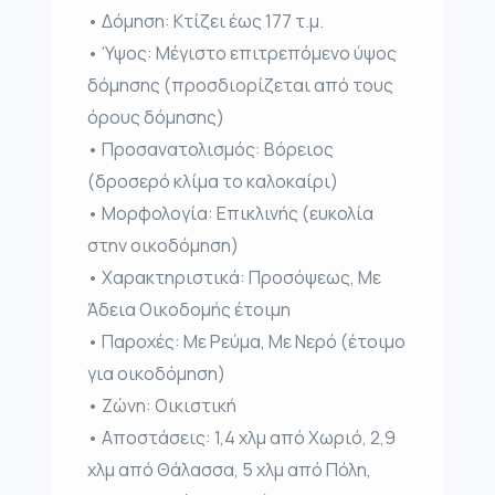
• Δόμηση: Κτίζει έως 177 τ.μ.
• Ύψος: Μέγιστο επιτρεπόμενο ύψος
δόμησης (προσδιορίζεται από τους
όρους δόμησης)
• Προσανατολισμός: Βόρειος
(δροσερό κλίμα το καλοκαίρι)
• Μορφολογία: Επικλινής (ευκολία
στην οικοδόμηση)
• Χαρακτηριστικά: Προσόψεως, Με
Άδεια Οικοδομής έτοιμη
• Παροχές: Με Ρεύμα, Με Νερό (έτοιμο
για οικοδόμηση)
• Ζώνη: Οικιστική
• Αποστάσεις: 1,4 χλμ από Χωριό, 2,9
χλμ από Θάλασσα, 5 χλμ από Πόλη,