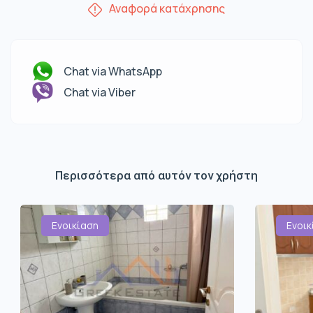
Αναφορά κατάχρησης
Chat via WhatsApp
Chat via Viber
Περισσότερα από αυτόν τον χρήστη
Ενοικίαση
Ενοικ