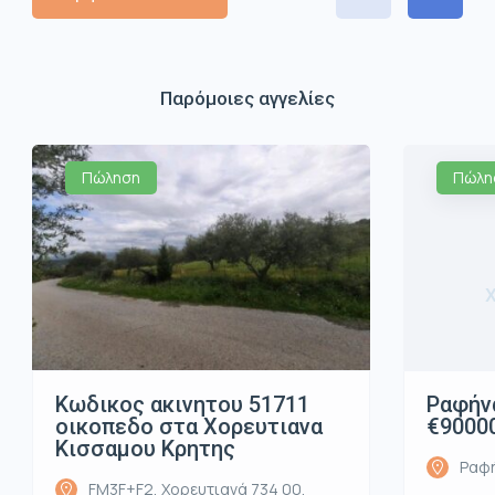
Παρόμοιες αγγελίες
Πώληση
Πώλη
Κωδικος ακινητου 51711
Ραφήνα
οικοπεδο στα Χορευτιανα
€9000
Κισσαμου Κρητης
Ραφή
FM3F+F2, Χορευτιανά 734 00,