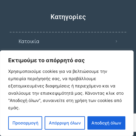
Κατηγορίες
Κατοικία
Εκτιμούμε το απόρρητό σας
Γη
Χρησιμοποιούμε cookies για να βελτιώσουμε την
εμπειρία περιήγησής σας, να προβάλλουμε
εξατομικευμένες διαφημίσεις ή περιεχόμενο και να
Επαγγ. Στέγη
αναλύουμε την επισκεψιμότητά μας.
Κάνοντας κλικ στο
"Αποδοχή όλων", συναινείτε στη χρήση των cookies από
εμάς.
Λοιπά ακίνητα
Προσαρμογή
Απόρριψη όλων
Αποδοχή όλων
Ο λογαριασμός μου