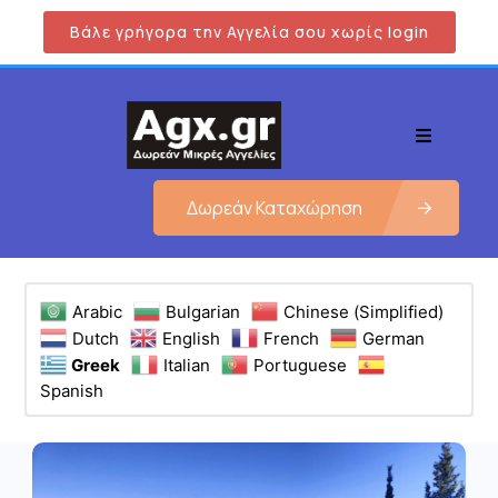
Βάλε γρήγορα την Αγγελία σου χωρίς login
Δωρεάν Καταχώρηση
Arabic
Bulgarian
Chinese (Simplified)
Dutch
English
French
German
Greek
Italian
Portuguese
Spanish