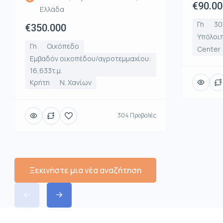
€90.00
Ελλάδα
Γη
30
€350.000
Υπόλοιπ
Γη
Οικόπεδο
Center
Εμβαδόν οικοπέδου/αγροτεμμαχίου:
16,633τ.μ.
Κρήτη
Ν. Χανίων
304 Προβολές
Ξεκινήστε μια νέα αναζήτηση