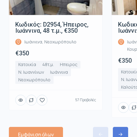
Κωδικός: D2954, Ήπειρος,
Κωδικό
Ιωάννινα, 48 τ.μ., €350
Ιωάννι
Ιωάννινα, Νεοχωρόπουλο
Ιωάν
Κου
€350
€350
Κατοικία
48τ.μ.
Ηπειρος
Κατοικί
Ν. Ιωαννίνων
Ιωάννινα
Ν. Ιωαν
Νεοχωρόπουλο
Καλούτ
57 Προβολές
Εμφάνιση όλων