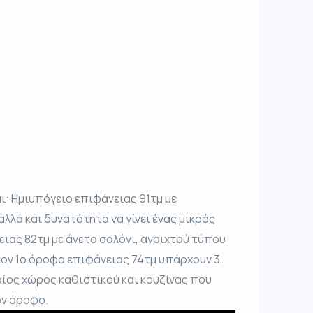
: Ημιυπόγειο επιφάνειας 91τμ με
λά και δυνατότητα να γίνει ένας μικρός
ιας 82τμ με άνετο σαλόνι, ανοιχτού τύπου
τον 1ο όροφο επιφάνειας 74τμ υπάρχουν 3
αίος χώρος καθιστικού και κουζίνας που
ον όροφο.