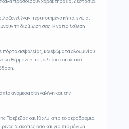
 σκάλα προσδίδουν χαρακτήρα και ζεστασιά.
 φιλοξενεί έναν περιποιημένο κήπο, ενώ οι
ύνουν τη διαβίωσή σας. Η νότια έκθεση
με πόρτα ασφαλείας, κουφώματα αλουμινίου
όνομη θέρμανση πετρελαίου και ηλιακό
όδοση.
οπία ανάμεσα στη γαλήνη και την
της Πρέβεζας και 19 χλμ. από το αεροδρόμιο,
ρινές διακοπές όσο και για πιο μόνιμη