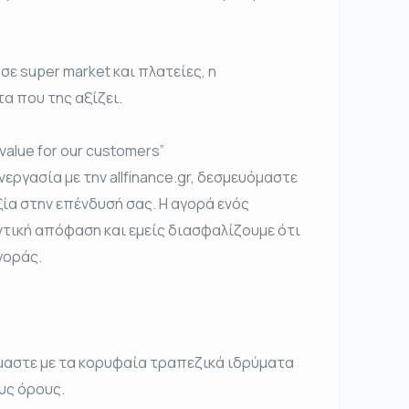
 σε super market και πλατείες, η
α που της αξίζει.
value for our customers”
εργασία με την allfinance.gr, δεσμευόμαστε
ία στην επένδυσή σας. Η αγορά ενός
ντική απόφαση και εμείς διασφαλίζουμε ότι
γοράς.
μαστε με τα κορυφαία τραπεζικά ιδρύματα
υς όρους.