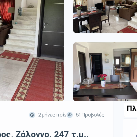
Πλ
2 μήνες πρίν
61 Προβολές
ς, Ζάλογγο, 247 τ.μ.,