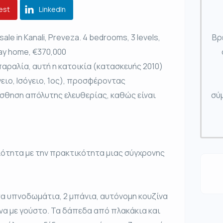
est
LinkedIn
ale in Kanali, Preveza. 4 bedrooms, 3 levels,
Βρ
iday home, €370,000
αραλία, αυτή η κατοικία (κατασκευής 2010)
ιο, Ισόγειο, 1ος), προσφέροντας
ίσθηση απόλυτης ελευθερίας, καθώς είναι
σύμ
ιότητα με την πρακτικότητα μιας σύγχρονης
τα υπνοδωμάτια, 2 μπάνια, αυτόνομη κουζίνα
ένα με γούστο. Τα δάπεδα από πλακάκια και