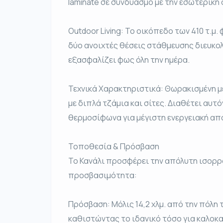
laminate σε συνδυασμό με την εσωτερική
Outdoor Living: Το οικόπεδο των 410 τ.μ.
δύο ανοιχτές θέσεις στάθμευσης διευκολ
εξασφαλίζει φως όλη την ημέρα.
Τεχνικά Χαρακτηριστικά: Θωρακισμένη 
με διπλά τζάμια και σίτες. Διαθέτει αυτ
θερμοσίφωνα για μέγιστη ενεργειακή απ
Τοποθεσία & Πρόσβαση
Το Κανάλι προσφέρει την απόλυτη ισορρ
προσβασιμότητα:
Πρόσβαση: Μόλις 14,2 χλμ. από την πόλη 
καθιστώντας το ιδανικό τόσο για καλοκαι