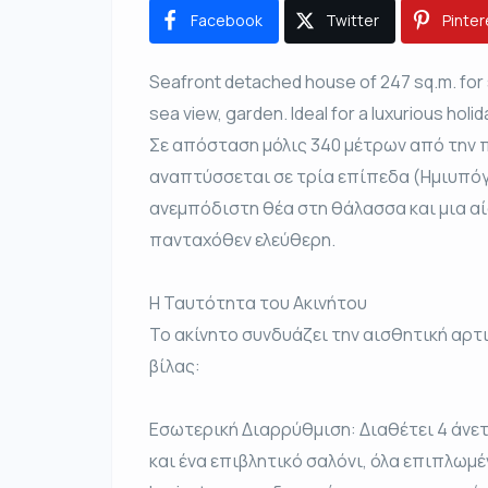
Facebook
Twitter
Pinter
Seafront detached house of 247 sq.m. for s
sea view, garden. Ideal for a luxurious hol
Σε απόσταση μόλις 340 μέτρων από την π
αναπτύσσεται σε τρία επίπεδα (Ημιυπόγε
ανεμπόδιστη θέα στη θάλασσα και μια α
πανταχόθεν ελεύθερη.
Η Ταυτότητα του Ακινήτου
Το ακίνητο συνδυάζει την αισθητική αρτ
βίλας:
Εσωτερική Διαρρύθμιση: Διαθέτει 4 άνε
και ένα επιβλητικό σαλόνι, όλα επιπλωμ