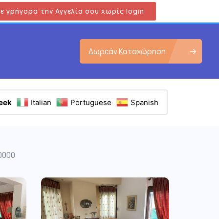
ε γρήγορα την Αγγελία σου χωρίς login
Δωρεάν Καταχώρηση
eek
Italian
Portuguese
Spanish
0000