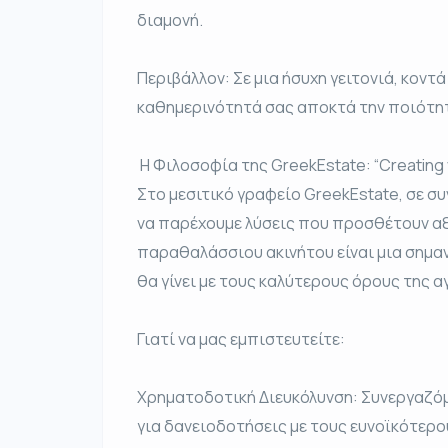
διαμονή.
Περιβάλλον: Σε μια ήσυχη γειτονιά, κοντά
καθημερινότητά σας αποκτά την ποιότητ
️ Η Φιλοσοφία της GreekEstate: “Creating 
Στο μεσιτικό γραφείο GreekEstate, σε συν
να παρέχουμε λύσεις που προσθέτουν αξ
παραθαλάσσιου ακινήτου είναι μια σημα
θα γίνει με τους καλύτερους όρους της α
Γιατί να μας εμπιστευτείτε:
Χρηματοδοτική Διευκόλυνση: Συνεργαζό
για δανειοδοτήσεις με τους ευνοϊκότερο