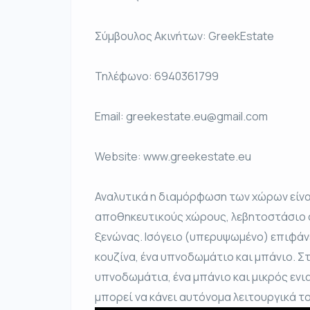
Σύμβουλος Ακινήτων: GreekEstate
Τηλέφωνο: 6940361799
Email: greekestate.eu@gmail.com
Website: www.greekestate.eu
Αναλυτικά η διαμόρφωση των χώρων είναι
αποθηκευτικούς χώρους, λεβητοστάσιο αλ
ξενώνας. Ισόγειο (υπερυψωμένο) επιφάνε
κουζίνα, ένα υπνοδωμάτιο και μπάνιο. Σ
υπνοδωμάτια, ένα μπάνιο και μικρός ενι
μπορεί να κάνει αυτόνομα λειτουργικά τ