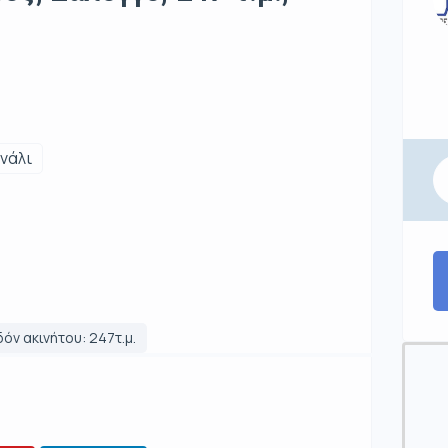
νάλι
όν ακινήτου: 247τ.μ.