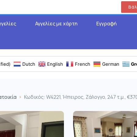
Βάλ
γγελίες
Αγγελίες με χάρτη
Εγγραφή
fied)
Dutch
English
French
German
Gr
ατοικία
Κωδικός: W4221, Ήπειρος, Ζάλογγο, 247 τ.μ., €37