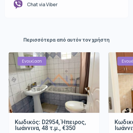
Chat via Viber
Περισσότερα από αυτόν τον χρήστη
Ενοικίαση
Ενοικ
Κωδικός: D2954, Ήπειρος,
Κωδικό
Ιωάννινα, 48 τ.μ., €350
Ιωάννι