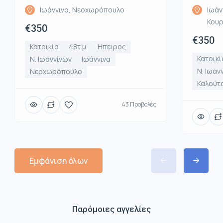
Ιωάννινα, Νεοχωρόπουλο
Ιωάν
Κου
€350
€350
Κατοικία
48τ.μ.
Ηπειρος
Κατοικί
Ν. Ιωαννίνων
Ιωάννινα
Ν. Ιωαν
Νεοχωρόπουλο
Καλούτ
43 Προβολές
Εμφάνιση όλων
Παρόμοιες αγγελίες