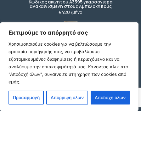
Κωδικος ακινητου Α3395 γκαρσονιερα
ανακαινισμενη στους Αμπελοκηπους
€420 /μήνα
Εκτιμούμε το απόρρητό σας
Κωδικος ακινητου Β4104 διαμερισμα στους
Χρησιμοποιούμε cookies για να βελτιώσουμε την
Αμπελοκηπους
€550 /μήνα
εμπειρία περιήγησής σας, να προβάλλουμε
εξατομικευμένες διαφημίσεις ή περιεχόμενο και να
αναλύουμε την επισκεψιμότητά μας.
Κάνοντας κλικ στο
"Αποδοχή όλων", συναινείτε στη χρήση των cookies από
Κωδικος ακινητου 21490 διαμερισμα στην
εμάς.
Ν.Πολιτεια Ευοσμου
€169.000
Προσαρμογή
Απόρριψη όλων
Αποδοχή όλων
Κωδικος ακινητου 21489 διαμερισμα Ανωθεν
Κορδελιου
€80.000