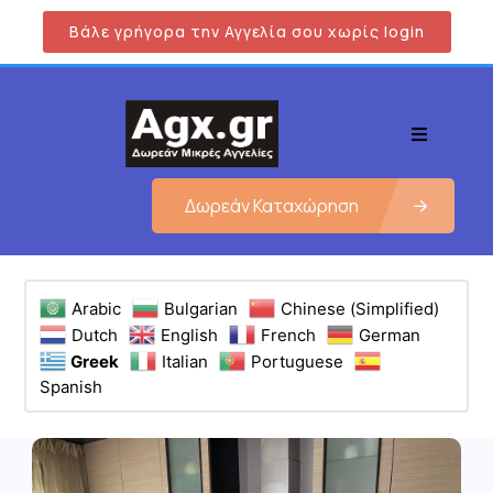
Βάλε γρήγορα την Αγγελία σου χωρίς login
Δωρεάν Καταχώρηση
Arabic
Bulgarian
Chinese (Simplified)
Dutch
English
French
German
Greek
Italian
Portuguese
Spanish