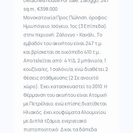
Detached house For sale, Zaloggo, 247
sq.m., €398.000
Μονοκατοικία Προς Πώληση, όροφος:
Ημιυπόγειο, Ισόγειο, 1ος (3 Επίπεδα),
στην περιοχή: Ζάλογγο – Κανάλι. Το
εμβαδόν του ακινήτου είναι 247 τ.μ.
και βρίσκεται σε οικόπεδο 410 τ.μ..
Αποτελείται από: 4 Υ/Δ, 2 μπάνιο/α, 1
κουζίνα/ες, 1 σαλόνι/α, ενώ διαθέτει 2
θέσεις στάθμευσης (2 Σε ανοιχτό
χώρο). Έχει κατασκευαστεί το 2010. Η
θέρμανση του ακινήτου είναι Ατομική
με Πετρέλαιο, ενώ επίσης διατίθεται
Ηλιακός, έχει κουφώματα Αλουμινίου
με Διπλά τζάμια, ενεργειακό
πιστοποιητικό: Δ και τα δάπεδα