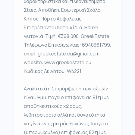
χαρακτηριστικά και πλεονεκτήματα:
Σίτες, Αποθήκη, Εσωτερική Σκάλα,
Κήπος, Πόρτα Ασφαλείας,
Επιτρέπονται Κατοικίδια, Ησυχη
γειτονιά. Τιμή: €398.000. GreekEstate,
Τηλέφωνο Επικοινωνίας: 6940361799,
email: greekestate.eu@gmail.com,
website: www.greekestate.eu.
Κωδικός Ακινήτου: W4221
Αναλυτικά η διαμόρφωση των χώρων
είναι: Ημιυπόγειο επιφάνειας 91τμ με
αποθηκευτικούς χώρους,
λεβητοστάσιο αλλά και δυνατότητα
να γίνει ένας μικρός ξενώνας. Ισόγειο
(υπερυψωμένο) επιφάνειας 82τμ με