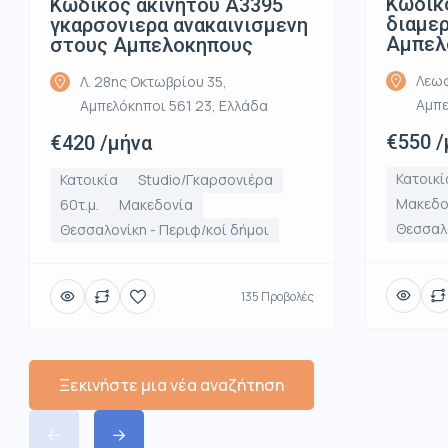
Κωδικ
Κωδικος ακινητου Α3395
διαμε
γκαρσονιερα ανακαινισμενη
Αμπελ
στους Αμπελοκηπους
Λεωφ
Λ. 28ης Οκτωβρίου 35,
Αμπε
Αμπελόκηποι 561 23, Ελλάδα
€550 /
€420 /μήνα
Κατοικί
Κατοικία
Studio/Γκαρσονιέρα
Μακεδο
60τ.μ.
Μακεδονία
Θεσσαλο
Θεσσαλονίκη - Περιφ/κοί δήμοι
135 Προβολές
Ξεκινήστε μια νέα αναζήτηση