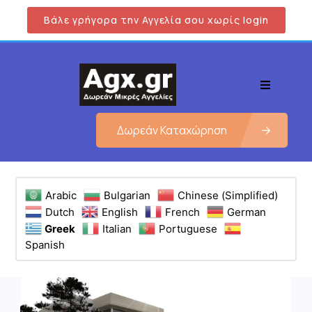
Βάλε γρήγορα την Αγγελία σου χωρίς login
Δωρεάν Καταχώρηση
Arabic
Bulgarian
Chinese (Simplified)
Dutch
English
French
German
Greek
Italian
Portuguese
Spanish