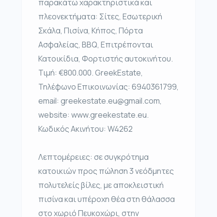
παρακάτω χαρακτηριστικά και
πλεονεκτήματα: Σίτες, Εσωτερική
Σκάλα, Πισίνα, Κήπος, Πόρτα
Ασφαλείας, BBQ, Επιτρέπονται
Κατοικίδια, Φορτιστής αυτοκινήτου.
Τιμή: €800.000. GreekEstate,
Τηλέφωνο Επικοινωνίας: 6940361799,
email: greekestate.eu@gmail.com,
website: www.greekestate.eu.
Κωδικός Ακινήτου: W4262
Λεπτομέρειες: σε συγκρότημα
κατοικιών προς πώληση 3 νεόδμητες
πολυτελείς βίλες, με αποκλειστική
πισίνα και υπέροχη θέα στη θάλασσα
στο χωριό Πευκοχώρι, στην