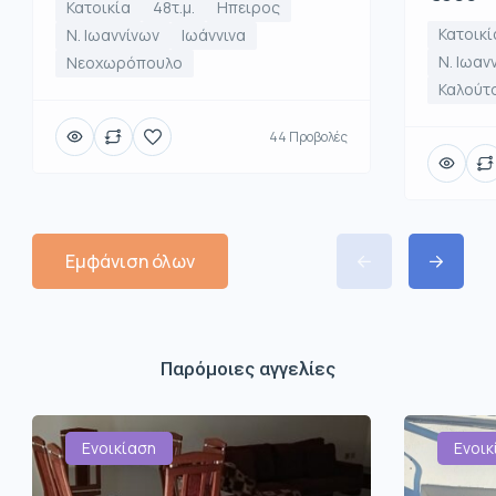
Κατοικία
48τ.μ.
Ηπειρος
Κατοικί
Ν. Ιωαννίνων
Ιωάννινα
Ν. Ιωαν
Νεοχωρόπουλο
Καλούτ
44 Προβολές
Εμφάνιση όλων
Παρόμοιες αγγελίες
Ενοικίαση
Ενοικ