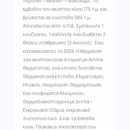
περιοχή: Παλλήνη – Πευκοχώρι. Το
εμβαδόν του ακινήτου είναι 175 τ.μ. και
βρίσκεται σε οικόπεδο 584 τ.μ..
Αποτελείται από: 4 Υ/Δ, 3 μπάνιο/α, 1
κουζίνα/ες, 1 σαλόνι/α, ενώ διαθέτει 2
θέσεις στάθμευσης (2 Ανοιχτό). Έχει
κατασκευαστεί το 2024. Η θέρμανση
του ακινήτου είναι Ατομική με Αντλία
θερμότητας, ενώ επίσης διατίθεται
Θέρμανση ανά επίπεδο, Κλιματισμός,
Ηλιακός, Ηχομόνωση, Θερμομόνωση,
έχει κουφώματα Αλουμινίου,
Θερμοδιακοπτόμενα με Διπλά –
Ενεργειακά τζάμια, ενεργειακό
πιστοποιητικό: Α και τα δάπεδα
είναι: Πλακάκια. Η κατάστασή του