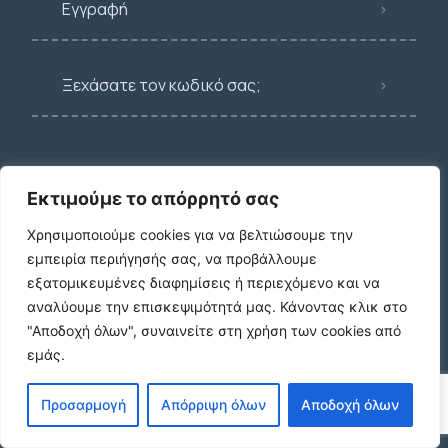
Εγγραφή
Ξεχάσατε τον κωδικό σας;
Νεότερες καταχωρίσεις
Εκτιμούμε το απόρρητό σας
Χρησιμοποιούμε cookies για να βελτιώσουμε την
εμπειρία περιήγησής σας, να προβάλλουμε
εξατομικευμένες διαφημίσεις ή περιεχόμενο και να
ΕΝΟΙΚΙΑΣΗ ΔΙΑΜΕΡΙΣΜΑΤΟΣ ΧΑΡΙΛΑΟΥ
αναλύουμε την επισκεψιμότητά μας.
Κάνοντας κλικ στο
ΘΕΣΣΑΛΟΝΙΚΗ
"Αποδοχή όλων", συναινείτε στη χρήση των cookies από
€600 /μήνα
εμάς.
Προσαρμογή
Απόρριψη όλων
Αποδοχή όλων
Ήσυχη Μονοκατοικία στο Γυμνό Ευβοίας |
Κοντά σε Θάλασσα & Βουνό