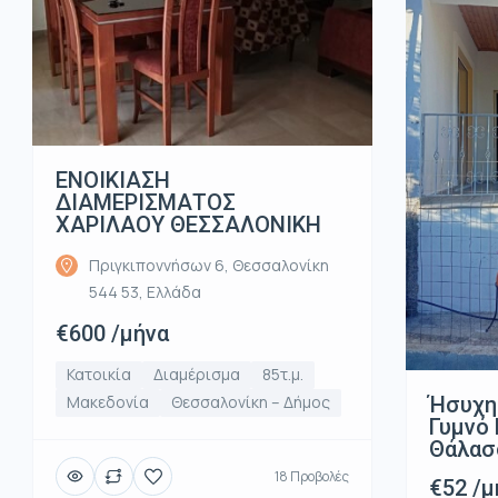
ΕΝΟΙΚΙΑΣΗ
ΔΙΑΜΕΡΙΣΜΑΤΟΣ
ΧΑΡΙΛΑΟΥ ΘΕΣΣΑΛΟΝΙΚΗ
Πριγκιποννήσων 6, Θεσσαλονίκη
544 53, Ελλάδα
€600 /μήνα
Κατοικία
Διαμέρισμα
85τ.μ.
Ήσυχη
Μακεδονία
Θεσσαλονίκη – Δήμος
Γυμνό 
Θάλασ
18 Προβολές
€52 /μ