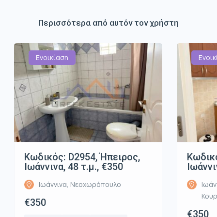
Περισσότερα από αυτόν τον χρήστη
Ενοικίαση
Ενοικ
Κωδικός: D2954, Ήπειρος,
Κωδικό
Ιωάννινα, 48 τ.μ., €350
Ιωάννι
Ιωάννινα, Νεοχωρόπουλο
Ιωάν
Κου
€350
€350