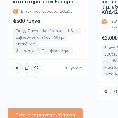
καταστημα στον Ευοσμο
κατάστ
τ.μ. ε
Επτανήσου, Εύοσμος, Ελλάδα
ΚΩΔ42
€500 /μήνα
Πινδ
Ελλ
Επαγγ. Στέγη
Κατάστημα
115τ.μ.
Εμβαδόν οικοπέδου: 150τ.μ.
€3.000
Μακεδονία
Επαγγ. 
Θεσσαλονίκη - Περιφ/κοί δήμοι
200τ.μ.
Εμβαδόν
Μακεδο
30 Προβολές
Θεσσαλο
Ξεκινήστε μια νέα αναζήτηση