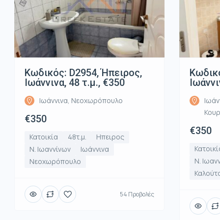
Κωδικός: D2954, Ήπειρος,
Κωδικό
Ιωάννινα, 48 τ.μ., €350
Ιωάννι
Ιωάννινα, Νεοχωρόπουλο
Ιωάν
Κου
€350
€350
Κατοικία
48τ.μ.
Ηπειρος
Κατοικί
Ν. Ιωαννίνων
Ιωάννινα
Ν. Ιωαν
Νεοχωρόπουλο
Καλούτ
54 Προβολές