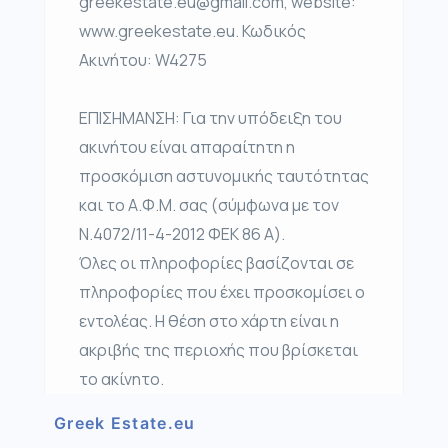
greekestate.eu@gmail.com, website:
www.greekestate.eu. Κωδικός
Ακινήτου: W4275
ΕΠΙΣΗΜΑΝΣΗ: Για την υπόδειξη του
ακινήτου είναι απαραίτητη η
προσκόμιση αστυνομικής ταυτότητας
και το Α.Φ.Μ. σας (σύμφωνα με τον
Ν.4072/11-4-2012 ΦΕΚ 86 Α).
Όλες οι πληροφορίες βασίζονται σε
πληροφορίες που έχει προσκομίσει ο
εντολέας. Η θέση στο χάρτη είναι η
ακριβής της περιοχής που βρίσκεται
το ακίνητο.
Greek Estate.eu