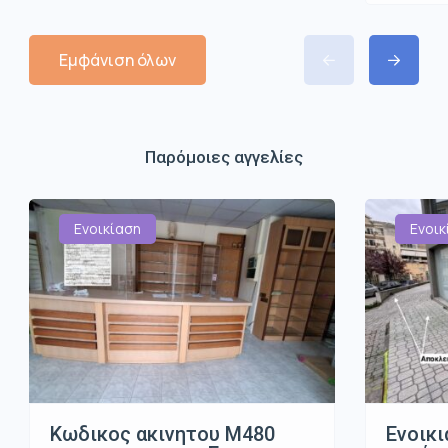
Εμφάνιση όλων
Παρόμοιες αγγελίες
Ενοικίαση
Ενοικ
Κωδικος ακινητου Μ480
Ενοικι