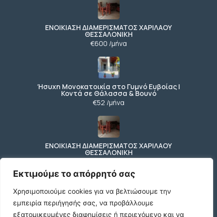
ΕΝΟΙΚΙΑΣΗ ΔΙΑΜΕΡΙΣΜΑΤΟΣ ΧΑΡΙΛΑΟΥ
ΘΕΣΣΑΛΟΝΙΚΗ
€600 /μήνα
Ήσυχη Μονοκατοικία στο Γυμνό Ευβοίας |
Κοντά σε Θάλασσα & Βουνό
€52 /μήνα
ΕΝΟΙΚΙΑΣΗ ΔΙΑΜΕΡΙΣΜΑΤΟΣ ΧΑΡΙΛΑΟΥ
ΘΕΣΣΑΛΟΝΙΚΗ
€600 /μήνα
Εκτιμούμε το απόρρητό σας
Χρησιμοποιούμε cookies για να βελτιώσουμε την
εμπειρία περιήγησής σας, να προβάλλουμε
Κωδικος ακινητου Μ480 καταστημα στον
Ευοσμο
εξατομικευμένες διαφημίσεις ή περιεχόμενο και να