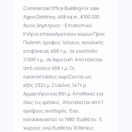
Commercial Office Building For sale,
Agios Dimitrios, 468 sq.m., €100.000
Άγιος Δημήτριος – Επισκοπικό,
Κτήριο επαγγελματικών χώρων Προς
Πώληση, όροφος: Ισόγειο, συνολικής
επιφάνειας 468 τ.μ., σε οικόπεδο
11.000 τ.μ., σε Αγροτική. Αποτελείται
από ισόγειο 468 τ.μ. Οι
εγκαταστάσεις χωρίζονται ως
εξής:232τ.μ. Σταύλος ,147τ.μ.
Αρμεκτήριο και 89τ.μ. Αποθήκες για
όλες τις χρήσεις . Αποτελείται από 1
ορόφους ανοδομής. Έχει
κατασκευαστεί το 1980, διαθέτει: 5
χώρους, ενώ διαθέτει 10 θέσεις