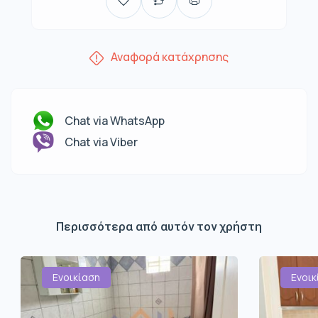
Αναφορά κατάχρησης
Chat via WhatsApp
Chat via Viber
Περισσότερα από αυτόν τον χρήστη
Ενοικίαση
Ενοικ