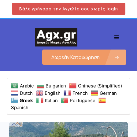
Βάλε γρήγορα την Αγγελία σου χωρίς login
Δωρεάν Καταχώρηση
Arabic
Bulgarian
Chinese (Simplified)
Dutch
English
French
German
Greek
Italian
Portuguese
Spanish