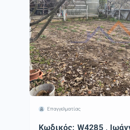
Επαγγελματίας
Κωδικός: W4285 , Ιωάνν