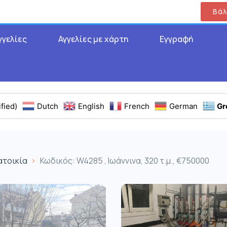
Βάλ
γγελίες
Αγγελίες με χάρτη
Εγγραφή
fied)
Dutch
English
French
German
Gr
ατοικία
Κωδικός: W4285 , Ιωάννινα, 320 τ.μ., €750000