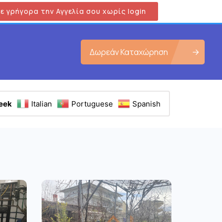
ε γρήγορα την Αγγελία σου χωρίς login
Δωρεάν Καταχώρηση
eek
Italian
Portuguese
Spanish