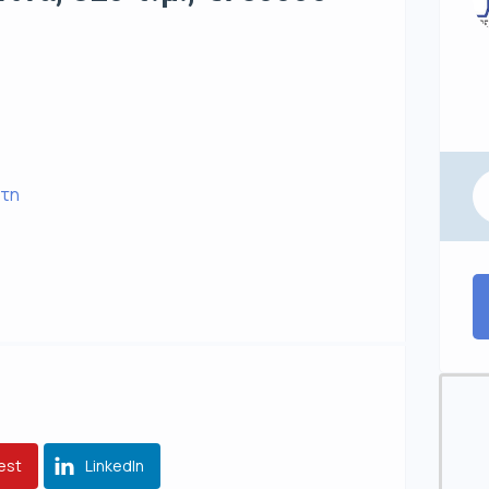
ρτη
est
LinkedIn