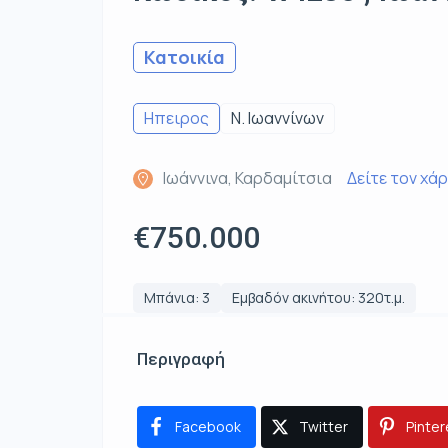
Κατοικία
Ηπειρος
Ν. Ιωαννίνων
Ιωάννινα, Καρδαμίτσια
Δείτε τον χά
€750.000
Μπάνια: 3
Εμβαδόν ακινήτου: 320τ.μ.
Περιγραφή
Facebook
Twitter
Pinter