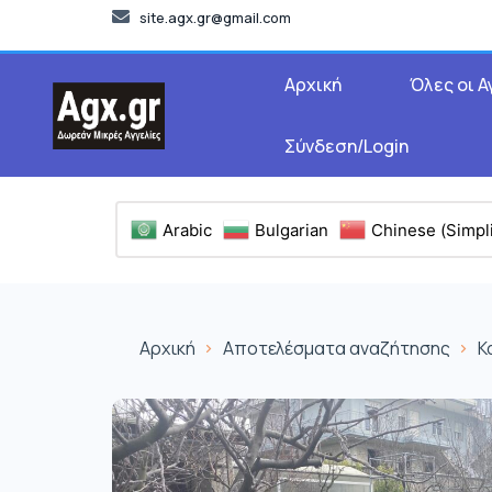
site.agx.gr@gmail.com
Αρχική
Όλες οι Α
Σύνδεση/Login
Arabic
Bulgarian
Chinese (Simpli
Αρχική
Αποτελέσματα αναζήτησης
Κ