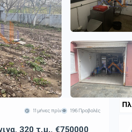
Πλ
11 μήνες πρίν
196 Προβολές
ινα, 320 τ.μ., €750000