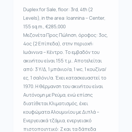
Duplex for Sale, floor: 3rd, 4th (2
Levels), in the area: Ioannina – Center,
155 sq.m., €285,000
Μεζονέτα Προς Πώληση, όροφος: 3ος,
4ος (2 Επίπεδα), στην περιοχή:
Ιωάννινα – Κέντρο. Το εμβαδόν του
ακινήτου είναι 155 τ.μ.. Αποτελείται
από: 3 Υ/Δ, 1 μπάνιο/α, 1 wc, 1 κουζίνα/
ες, 1 σαλόνι/α. Έχει κατασκευαστεί το
1970. Η θέρμανση του ακινήτου είναι
Αυτόνομη με Ρεύμα, ενώ επίσης
διατίθεται Κλιματισμός, έχει
κουφώματα Αλουμινίου με Διπλά –
Ενεργειακά τζάμια, ενεργειακό
πιστοποιητικό: Ζ και τα δάπεδα