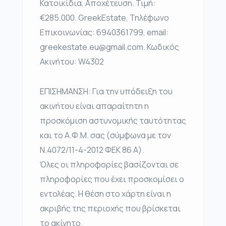
Κατοικίδια, Αποχέτευση. Τιμή:
€285.000. GreekEstate, Τηλέφωνο
Επικοινωνίας: 6940361799, email:
greekestate.eu@gmail.com. Κωδικός
Ακινήτου: W4302
ΕΠΙΣΗΜΑΝΣΗ: Για την υπόδειξη του
ακινήτου είναι απαραίτητη η
προσκόμιση αστυνομικής ταυτότητας
και το Α.Φ.Μ. σας (σύμφωνα με τον
Ν.4072/11-4-2012 ΦΕΚ 86 Α).
Όλες οι πληροφορίες βασίζονται σε
πληροφορίες που έχει προσκομίσει ο
εντολέας. Η θέση στο χάρτη είναι η
ακριβής της περιοχής που βρίσκεται
το ακίνητο.