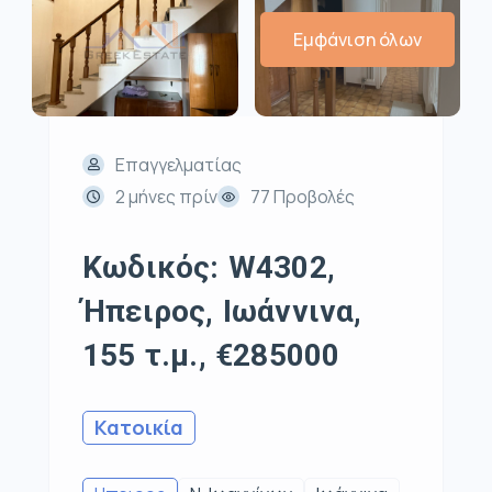
Εμφάνιση όλων
Επαγγελματίας
2 μήνες πρίν
77 Προβολές
Κωδικός: W4302,
Ήπειρος, Ιωάννινα,
155 τ.μ., €285000
Κατοικία