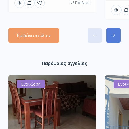
46 Προβολές
Εμφάνιση όλων
Παρόμοιες αγγελίες
Ενοικίαση
Ενοικ