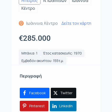
Ηπειρος
Ν. Ιωαννίνων
Ιωάννινα
Κέντρο
Ιωάννινα, Κέντρο
Δείτε τον χάρτη
€285.000
Μπάνια: 1
Έτος κατασκευής: 1970
Εμβαδόν ακινήτου: 155τ.μ.
Περιγραφή
Facebook
Twitter
Pinterest
LinkedIn