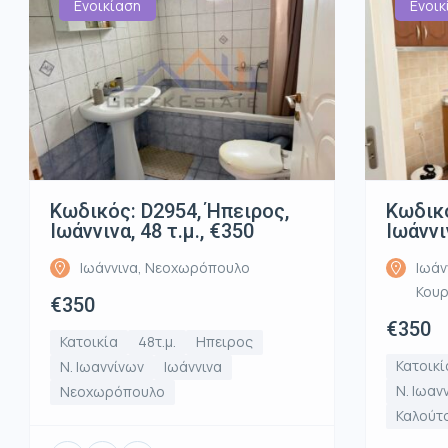
Ενοικίαση
Ενοικ
Κωδικός: D2954, Ήπειρος,
Κωδικό
Ιωάννινα, 48 τ.μ., €350
Ιωάννι
Ιωάννινα, Νεοχωρόπουλο
Ιωάν
Κου
€350
€350
Κατοικία
48τ.μ.
Ηπειρος
Κατοικί
Ν. Ιωαννίνων
Ιωάννινα
Ν. Ιωαν
Νεοχωρόπουλο
Καλούτ