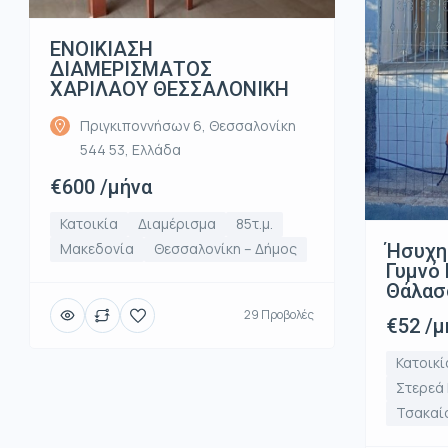
ΕΝΟΙΚΙΑΣΗ
ΔΙΑΜΕΡΙΣΜΑΤΟΣ
ΧΑΡΙΛΑΟΥ ΘΕΣΣΑΛΟΝΙΚΗ
Πριγκιποννήσων 6, Θεσσαλονίκη
544 53, Ελλάδα
€600 /μήνα
Κατοικία
Διαμέρισμα
85τ.μ.
Ήσυχη
Μακεδονία
Θεσσαλονίκη – Δήμος
Γυμνό 
Θάλασ
29 Προβολές
€52 /μ
Κατοικί
Στερεά
Τσακαί