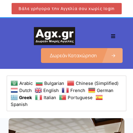
Βάλε γρήγορα την Αγγελία σου χωρίς login
Δωρεάν Καταχώρηση
Arabic
Bulgarian
Chinese (Simplified)
Dutch
English
French
German
Greek
Italian
Portuguese
Spanish