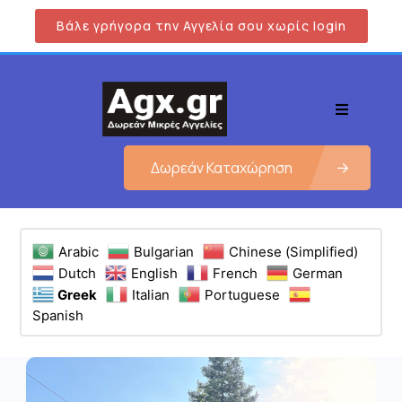
Βάλε γρήγορα την Αγγελία σου χωρίς login
Δωρεάν Καταχώρηση
Arabic
Bulgarian
Chinese (Simplified)
Dutch
English
French
German
Greek
Italian
Portuguese
Spanish