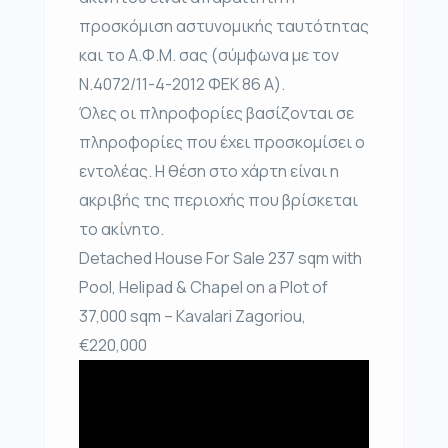
προσκόμιση αστυνομικής ταυτότητας
και το Α.Φ.Μ. σας (σύμφωνα με τον
Ν.4072/11-4-2012 ΦΕΚ 86 Α).
Όλες οι πληροφορίες βασίζονται σε
πληροφορίες που έχει προσκομίσει ο
εντολέας. Η θέση στο χάρτη είναι η
ακριβής της περιοχής που βρίσκεται
το ακίνητο.
Detached House For Sale 237 sqm with
Pool, Helipad & Chapel on a Plot of
37,000 sqm – Kavalari Zagoriou,
€220,000