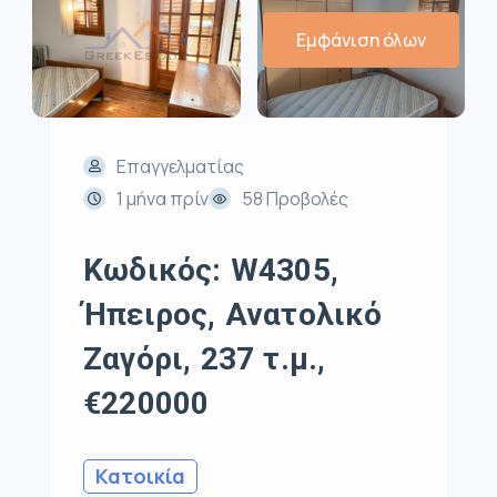
Εμφάνιση όλων
Επαγγελματίας
1 μήνα πρίν
58 Προβολές
Κωδικός: W4305,
Ήπειρος, Ανατολικό
Ζαγόρι, 237 τ.μ.,
€220000
Κατοικία