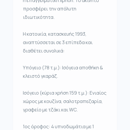
ή επαγγελματική χρήση. Το ακίνητο
προσφέρει την απόλυτη
ιδιωτικότητα.
Η κατοικία, κατασκευής 1993,
αναπτύσσεται σε 3 επίπεδα και
διαθέτει συνολικά:
Υπόγειο (78 τ.μ.): Ισόγεια αποθήκη &
κλειστό γκαράζ.
Ισόγειο (κύρια χρήση 159 τ.μ.): Ενιαίος
χώρος με κουζίνα, σαλοτραπεζαρία,
γραφείο με τζάκι και WC.
1ος όροφος: 4 υπνοδωμάτια με 1