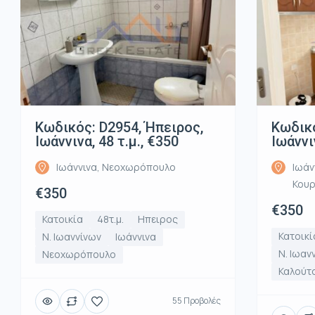
Κωδικός: D2954, Ήπειρος,
Κωδικό
Ιωάννινα, 48 τ.μ., €350
Ιωάννι
Ιωάννινα, Νεοχωρόπουλο
Ιωάν
Κου
€350
€350
Κατοικία
48τ.μ.
Ηπειρος
Κατοικί
Ν. Ιωαννίνων
Ιωάννινα
Ν. Ιωαν
Νεοχωρόπουλο
Καλούτ
55 Προβολές