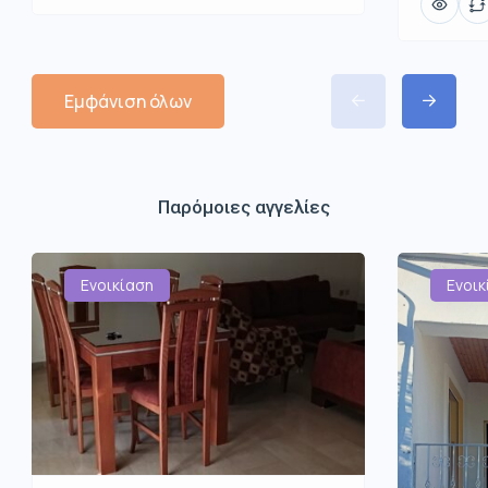
Εμφάνιση όλων
Παρόμοιες αγγελίες
Ενοικίαση
Ενοικ