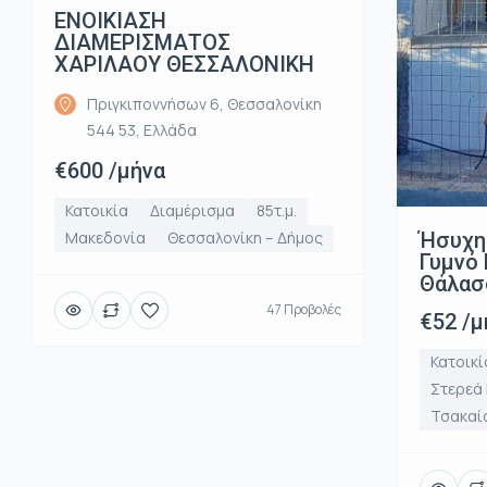
ΕΝΟΙΚΙΑΣΗ
ΔΙΑΜΕΡΙΣΜΑΤΟΣ
ΧΑΡΙΛΑΟΥ ΘΕΣΣΑΛΟΝΙΚΗ
Πριγκιποννήσων 6, Θεσσαλονίκη
544 53, Ελλάδα
€600 /μήνα
Κατοικία
Διαμέρισμα
85τ.μ.
Ήσυχη
Μακεδονία
Θεσσαλονίκη – Δήμος
Γυμνό 
Θάλασ
47 Προβολές
€52 /μ
Κατοικί
Στερεά
Τσακαί