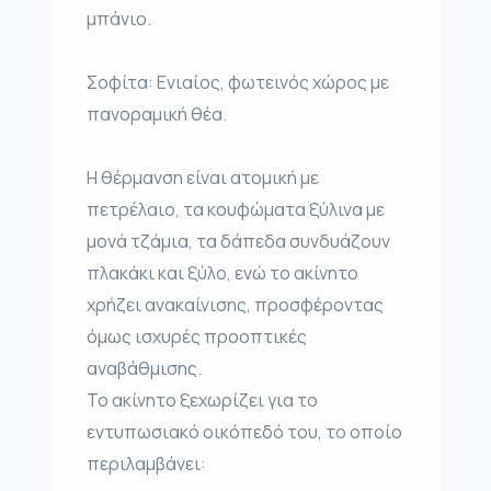
μπάνιο.
Σοφίτα: Ενιαίος, φωτεινός χώρος με
πανοραμική θέα.
Η θέρμανση είναι ατομική με
πετρέλαιο, τα κουφώματα ξύλινα με
μονά τζάμια, τα δάπεδα συνδυάζουν
πλακάκι και ξύλο, ενώ το ακίνητο
χρήζει ανακαίνισης, προσφέροντας
όμως ισχυρές προοπτικές
αναβάθμισης.
Το ακίνητο ξεχωρίζει για το
εντυπωσιακό οικόπεδό του, το οποίο
περιλαμβάνει: