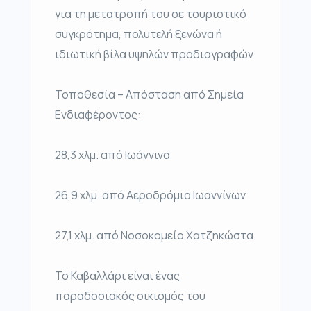
για τη μετατροπή του σε τουριστικό
συγκρότημα, πολυτελή ξενώνα ή
ιδιωτική βίλα υψηλών προδιαγραφών.
Τοποθεσία – Απόσταση από Σημεία
Ενδιαφέροντος:
28,3 χλμ. από Ιωάννινα
26,9 χλμ. από Αεροδρόμιο Ιωαννίνων
27,1 χλμ. από Νοσοκομείο Χατζηκώστα
Το Καβαλλάρι είναι ένας
παραδοσιακός οικισμός του