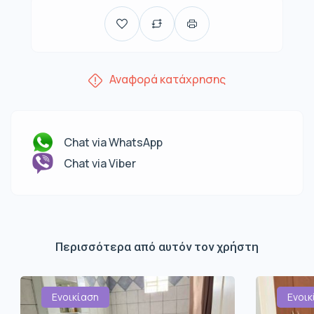
Αναφορά κατάχρησης
Chat via WhatsApp
Chat via Viber
Περισσότερα από αυτόν τον χρήστη
Ενοικίαση
Ενοικ