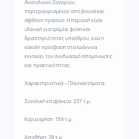
Ανατολικού Ζαγορίου,
περιτριγυρισμένος από βουνά και
άφθονο πράσινο. Η περιοχή είναι
ιδανική για ηρεμία, φύση και
δραστηριότητες υπαίθρου, ενώ η
εύκολη πρόσβαση στα Ιωάννινα
ενισχύει τον συνδυασμό απομόνωσης
και πρακτικότητας.
Χαρακτηριστικά – Πλεονεκτήματα:
Συνολική επιφάνεια: 237 τ.μ.
Κύρια χρήση: 159 τ.μ.
Αποθήκη: 78 τ.μ.