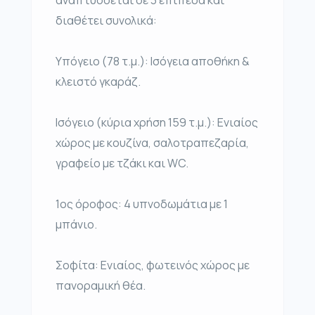
αναπτύσσεται σε 3 επίπεδα και
διαθέτει συνολικά:
Υπόγειο (78 τ.μ.): Ισόγεια αποθήκη &
κλειστό γκαράζ.
Ισόγειο (κύρια χρήση 159 τ.μ.): Ενιαίος
χώρος με κουζίνα, σαλοτραπεζαρία,
γραφείο με τζάκι και WC.
1ος όροφος: 4 υπνοδωμάτια με 1
μπάνιο.
Σοφίτα: Ενιαίος, φωτεινός χώρος με
πανοραμική θέα.