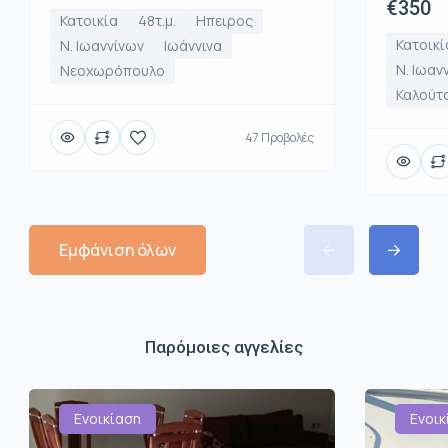
€350
Κατοικία
48τ.μ.
Ηπειρος
Κατοικί
Ν. Ιωαννίνων
Ιωάννινα
Ν. Ιωαν
Νεοχωρόπουλο
Καλούτ
47 Προβολές
Εμφάνιση όλων
Παρόμοιες αγγελίες
Ενοικίαση
Ενοικ