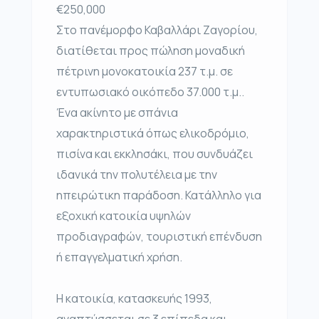
€250,000
Στο πανέμορφο Καβαλλάρι Ζαγορίου,
διατίθεται προς πώληση μοναδική
πέτρινη μονοκατοικία 237 τ.μ. σε
εντυπωσιακό οικόπεδο 37.000 τ.μ..
Ένα ακίνητο με σπάνια
χαρακτηριστικά όπως ελικοδρόμιο,
πισίνα και εκκλησάκι, που συνδυάζει
ιδανικά την πολυτέλεια με την
ηπειρώτικη παράδοση. Κατάλληλο για
εξοχική κατοικία υψηλών
προδιαγραφών, τουριστική επένδυση
ή επαγγελματική χρήση.
Η κατοικία, κατασκευής 1993,