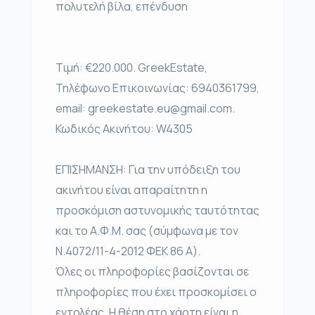
πολυτελή βίλα, επένδυση
Τιμή: €220.000. GreekEstate,
Τηλέφωνο Επικοινωνίας: 6940361799,
email: greekestate.eu@gmail.com.
Κωδικός Ακινήτου: W4305
ΕΠΙΣΗΜΑΝΣΗ: Για την υπόδειξη του
ακινήτου είναι απαραίτητη η
προσκόμιση αστυνομικής ταυτότητας
και το Α.Φ.Μ. σας (σύμφωνα με τον
Ν.4072/11-4-2012 ΦΕΚ 86 Α).
Όλες οι πληροφορίες βασίζονται σε
πληροφορίες που έχει προσκομίσει ο
εντολέας. Η θέση στο χάρτη είναι η