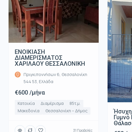
ΕΝΟΙΚΙΑΣΗ
ΔΙΑΜΕΡΙΣΜΑΤΟΣ
ΧΑΡΙΛΑΟΥ ΘΕΣΣΑΛΟΝΙΚΗ
Πριγκιποννήσων 6, Θεσσαλονίκη
544 53, Ελλάδα
€600 /μήνα
Κατοικία
Διαμέρισμα
85τ.μ.
Ήσυχη
Μακεδονία
Θεσσαλονίκη – Δήμος
Γυμνό 
Θάλασ
31 Προβολές