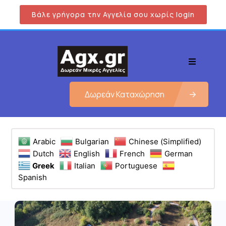
Βάλε γρήγορα την Αγγελία σου χωρίς login
Δωρεάν Καταχώρηση
Arabic
Bulgarian
Chinese (Simplified)
Dutch
English
French
German
Greek
Italian
Portuguese
Spanish