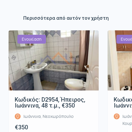
Περισσότερα από αυτόν τον χρήστη
Ενοικίαση
Ενοικ
Κωδικός: D2954, Ήπειρος,
Κωδικό
Ιωάννινα, 48 τ.μ., €350
Ιωάννι
Ιωάννινα, Νεοχωρόπουλο
Ιωάν
Κου
€350