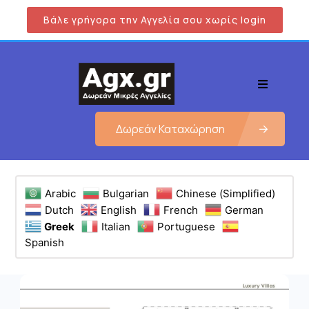
Βάλε γρήγορα την Αγγελία σου χωρίς login
Δωρεάν Καταχώρηση
Arabic
Bulgarian
Chinese (Simplified)
Dutch
English
French
German
Greek
Italian
Portuguese
Spanish