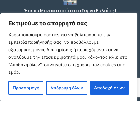
Ήσυχη Μονοκατοικία στο Γυμνό Ευβοίας |
Κοντά σε Θάλασσα & Βουνό
€52 /μήνα
Εκτιμούμε το απόρρητό σας
Χρησιμοποιούμε cookies για να βελτιώσουμε την
εμπειρία περιήγησής σας, να προβάλλουμε
ΕΝΟΙΚΙΑΣΗ ΔΙΑΜΕΡΙΣΜΑΤΟΣ ΧΑΡΙΛΑΟΥ
εξατομικευμένες διαφημίσεις ή περιεχόμενο και να
ΘΕΣΣΑΛΟΝΙΚΗ
αναλύουμε την επισκεψιμότητά μας.
Κάνοντας κλικ στο
€600 /μήνα
"Αποδοχή όλων", συναινείτε στη χρήση των cookies από
εμάς.
Κωδικος ακινητου Μ480 καταστημα στον
Προσαρμογή
Απόρριψη όλων
Αποδοχή όλων
Ευοσμο
€500 /μήνα
© 2026 agx.gr. All rights reserved.