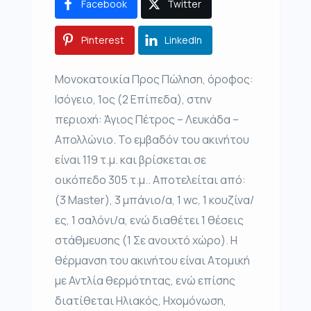
Facebook
Twitter
Pinterest
LinkedIn
Μονοκατοικία Προς Πώληση, όροφος:
Ισόγειο, 1ος (2 Επίπεδα), στην
περιοχή: Άγιος Πέτρος – Λευκάδα –
Απολλώνιο. Το εμβαδόν του ακινήτου
είναι 119 τ.μ. και βρίσκεται σε
οικόπεδο 305 τ.μ.. Αποτελείται από:
(3 Master), 3 μπάνιο/α, 1 wc, 1 κουζίνα/
ες, 1 σαλόνι/α, ενώ διαθέτει 1 θέσεις
στάθμευσης (1 Σε ανοιχτό χώρο). Η
θέρμανση του ακινήτου είναι Ατομική
με Αντλία θερμότητας, ενώ επίσης
διατίθεται Ηλιακός, Ηχομόνωση,