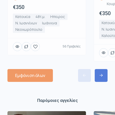
Κου
€350
€350
Κατοικία
48τ.μ.
Ηπειρος
Κατοικί
Ν. Ιωαννίνων
Ιωάννινα
Ν. Ιωαν
Νεοχωρόπουλο
Καλούτ
56 Προβολές
Εμφάνιση όλων
Παρόμοιες αγγελίες