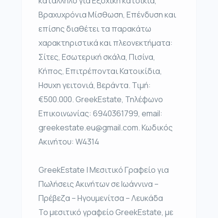
κατάλληλο για Εξοχική κατοικία,
Βραχυχρόνια Μίσθωση, Επένδυση και
επίσης διαθέτει τα παρακάτω
χαρακτηριστικά και πλεονεκτήματα:
Σίτες, Εσωτερική σκάλα, Πισίνα,
Κήπος, Επιτρέπονται Κατοικίδια,
Ησυχη γειτονιά, Βεράντα. Τιμή:
€500.000. GreekEstate, Τηλέφωνο
Επικοινωνίας: 6940361799, email:
greekestate.eu@gmail.com. Κωδικός
Ακινήτου: W4314
GreekEstate | Μεσιτικό Γραφείο για
Πωλήσεις Ακινήτων σε Ιωάννινα –
Πρέβεζα – Ηγουμενίτσα – Λευκάδα
Το μεσιτικό γραφείο GreekEstate, με