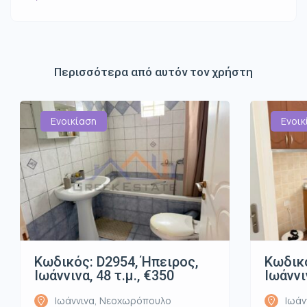
Περισσότερα από αυτόν τον χρήστη
Ενοικίαση
Ενοικ
Κωδικός: D2954, Ήπειρος,
Κωδικό
Ιωάννινα, 48 τ.μ., €350
Ιωάννι
Ιωάννινα, Νεοχωρόπουλο
Ιωάν