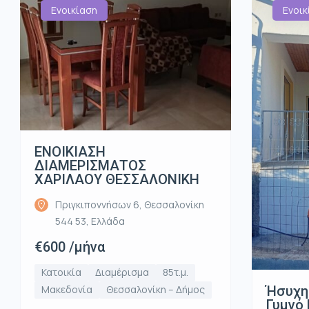
Ενοικίαση
Ενοικ
ΕΝΟΙΚΙΑΣΗ
ΔΙΑΜΕΡΙΣΜΑΤΟΣ
ΧΑΡΙΛΑΟΥ ΘΕΣΣΑΛΟΝΙΚΗ
Πριγκιποννήσων 6, Θεσσαλονίκη
544 53, Ελλάδα
€600 /μήνα
Κατοικία
Διαμέρισμα
85τ.μ.
Ήσυχη
Μακεδονία
Θεσσαλονίκη – Δήμος
Γυμνό 