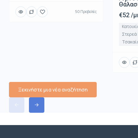
Θάλασ
50 Προβολές
€52 /μ
Κατοικί
Στερεά
Τσακαί
Ξεκινήστε μια νέα αναζήτηση