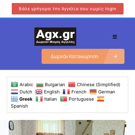
Βάλε γρήγορα την Αγγελία σου χωρίς login
Δωρεάν Καταχώρηση
Arabic
Bulgarian
Chinese (Simplified)
Dutch
English
French
German
Greek
Italian
Portuguese
Spanish