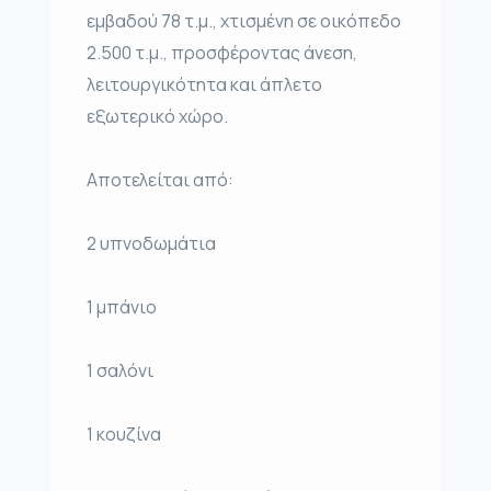
εμβαδού 78 τ.μ., χτισμένη σε οικόπεδο
2.500 τ.μ., προσφέροντας άνεση,
λειτουργικότητα και άπλετο
εξωτερικό χώρο.
Αποτελείται από:
2 υπνοδωμάτια
1 μπάνιο
1 σαλόνι
1 κουζίνα