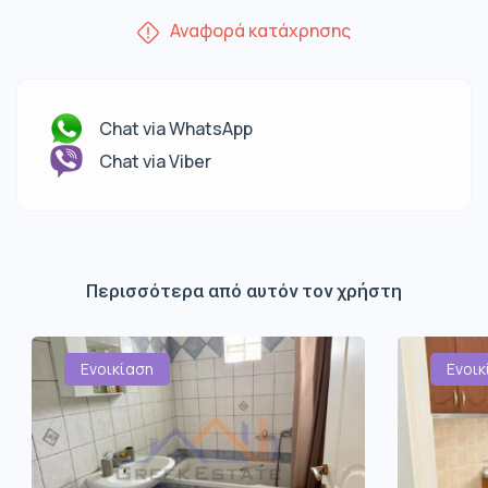
Αναφορά κατάχρησης
Chat via WhatsApp
Chat via Viber
Περισσότερα από αυτόν τον χρήστη
Ενοικίαση
Ενοικ