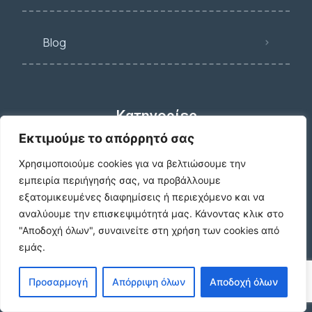
Blog
Κατηγορίες
Εκτιμούμε το απόρρητό σας
Χρησιμοποιούμε cookies για να βελτιώσουμε την
Κατοικία
εμπειρία περιήγησής σας, να προβάλλουμε
εξατομικευμένες διαφημίσεις ή περιεχόμενο και να
αναλύουμε την επισκεψιμότητά μας.
Κάνοντας κλικ στο
Γη
"Αποδοχή όλων", συναινείτε στη χρήση των cookies από
εμάς.
Επαγγ. Στέγη
Προσαρμογή
Απόρριψη όλων
Αποδοχή όλων