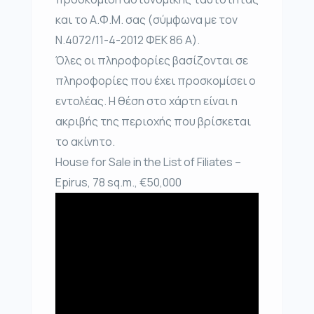
και το Α.Φ.Μ. σας (σύμφωνα με τον
Ν.4072/11-4-2012 ΦΕΚ 86 Α).
Όλες οι πληροφορίες βασίζονται σε
πληροφορίες που έχει προσκομίσει ο
εντολέας. Η θέση στο χάρτη είναι η
ακριβής της περιοχής που βρίσκεται
το ακίνητο.
House for Sale in the List of Filiates –
Epirus, 78 sq.m., €50,000