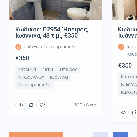
Κωδικός: D2954, Ήπειρος,
Κωδικό
Ιωάννινα, 48 τ.μ., €350
Ιωάννι
Ιωάννινα, Νεοχωρόπουλο
Ιωάν
Κου
€350
€350
Κατοικία
48τ.μ.
Ηπειρος
Κατοικί
Ν. Ιωαννίνων
Ιωάννινα
Ν. Ιωαν
Νεοχωρόπουλο
Καλούτ
52 Προβολές