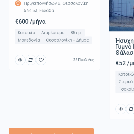
Πριγκιποννήσων 6, Θεσσαλονίκη
544 53, Ελλάδα
€600 /μήνα
Κατοικία
Διαμέρισμα
85τ.μ.
Ήσυχη
Μακεδονία
Θεσσαλονίκη – Δήμος
Γυμνό 
Θάλασ
35 Προβολές
€52 /μ
Κατοικί
Στερεά
Τσακαί