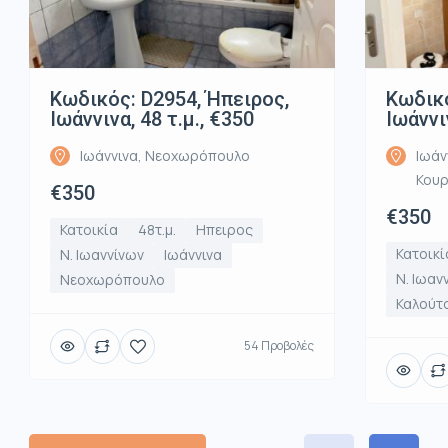
Κωδικός: D2954, Ήπειρος,
Κωδικό
Ιωάννινα, 48 τ.μ., €350
Ιωάννι
Ιωάννινα, Νεοχωρόπουλο
Ιωάν
Κου
€350
€350
Κατοικία
48τ.μ.
Ηπειρος
Κατοικί
Ν. Ιωαννίνων
Ιωάννινα
Ν. Ιωαν
Νεοχωρόπουλο
Καλούτ
54 Προβολές