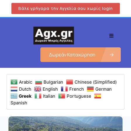
Βάλε γρήγορα την Αγγελία σου χωρίς login
Δωρεάν Καταχώρηση
Arabic
Bulgarian
Chinese (Simplified)
Dutch
English
French
German
Greek
Italian
Portuguese
Spanish