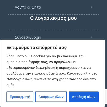
Λοιπά ακίνητα
Ο λογαριασμός μου
Σύνδεση/Login
Εκτιμούμε το απόρρητό σας
Εγγραφή
Χρησιμοποιούμε cookies για να βελτιώσουμε την
εμπειρία περιήγησής σας, να προβάλλουμε
εξατομικευμένες διαφημίσεις ή περιεχόμενο και να
Ξεχάσατε τον κωδικό σας;
αναλύουμε την επισκεψιμότητά μας.
Κάνοντας κλικ στο
"Αποδοχή όλων", συναινείτε στη χρήση των cookies από
εμάς.
Προσαρμογή
Απόρριψη όλων
Αποδοχή όλων
Νεότερες καταχωρίσεις