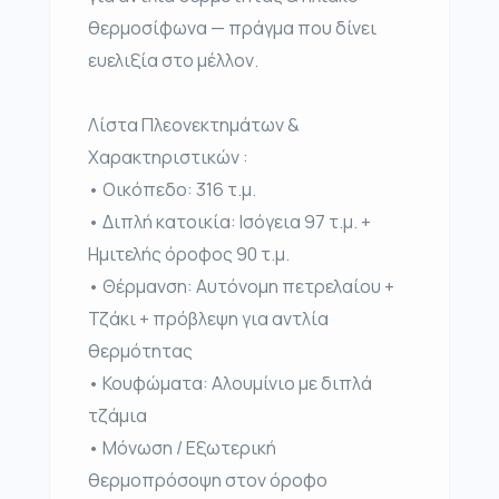
θερμοσίφωνα — πράγμα που δίνει
ευελιξία στο μέλλον.
Λίστα Πλεονεκτημάτων &
Χαρακτηριστικών :
• Οικόπεδο: 316 τ.μ.
• Διπλή κατοικία: Ισόγεια 97 τ.μ. +
Ημιτελής όροφος 90 τ.μ.
• Θέρμανση: Αυτόνομη πετρελαίου +
Τζάκι + πρόβλεψη για αντλία
θερμότητας
• Κουφώματα: Αλουμίνιο με διπλά
τζάμια
• Μόνωση / Εξωτερική
θερμοπρόσοψη στον όροφο