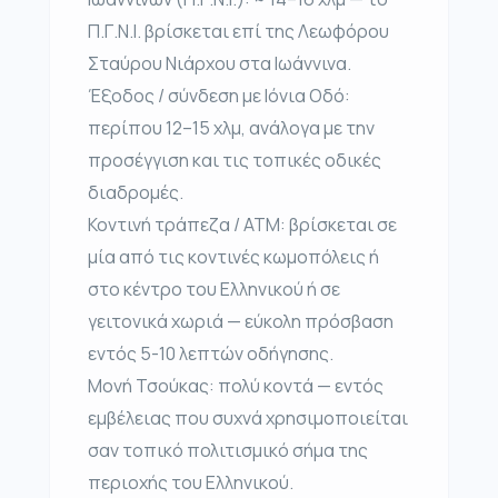
Π.Γ.Ν.Ι. βρίσκεται επί της Λεωφόρου
Σταύρου Νιάρχου στα Ιωάννινα.
Έξοδος / σύνδεση με Ιόνια Οδό:
περίπου 12–15 χλμ, ανάλογα με την
προσέγγιση και τις τοπικές οδικές
διαδρομές.
Κοντινή τράπεζα / ΑΤΜ: βρίσκεται σε
μία από τις κοντινές κωμοπόλεις ή
στο κέντρο του Ελληνικού ή σε
γειτονικά χωριά — εύκολη πρόσβαση
εντός 5-10 λεπτών οδήγησης.
Μονή Τσούκας: πολύ κοντά — εντός
εμβέλειας που συχνά χρησιμοποιείται
σαν τοπικό πολιτισμικό σήμα της
περιοχής του Ελληνικού.