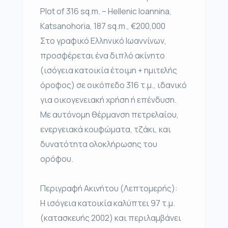
Plot of 316 sq.m. – Hellenic Ioannina,
Katsanohoria, 187 sq.m., €200,000
Στο γραφικό Ελληνικό Ιωαννίνων,
προσφέρεται ένα διπλό ακίνητο
(ισόγεια κατοικία έτοιμη + ημιτελής
όροφος) σε οικόπεδο 316 τ.μ., ιδανικό
για οικογενειακή χρήση ή επένδυση.
Με αυτόνομη θέρμανση πετρελαίου,
ενεργειακά κουφώματα, τζάκι, και
δυνατότητα ολοκλήρωσης του
ορόφου.
Περιγραφή Ακινήτου (Λεπτομερής):
Η ισόγεια κατοικία καλύπτει 97 τ.μ.
(κατασκευής 2002) και περιλαμβάνει