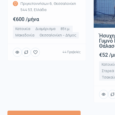
Πριγκιποννήσων 6, Θεσσαλονίκη
544 53, Ελλάδα
€600 /μήνα
Κατοικία
Διαμέρισμα
85τ.μ.
Ήσυχη
Μακεδονία
Θεσσαλονίκη – Δήμος
Γυμνό 
Θάλασ
44 Προβολές
€52 /μ
Κατοικί
Στερεά
Τσακαί