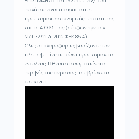
ΕΠΙΣΗΜΑΝΣΗ: Για την υπόδειξη του
ακινήτου είναι απαραίτητη η
προσκόμιση αστυνομικής ταυτότητας
και το Α.Φ.Μ. σας (σύμφωνα με τον
Ν.4072/11-4-2012 ΦΕΚ 86 Α).
Όλες οι πληροφορίες βασίζονται σε
πληροφορίες που έχει προσκομίσει ο
εντολέας. Η θέση στο χάρτη είναι η
ακριβής της περιοχής που βρίσκεται
το ακίνητο.