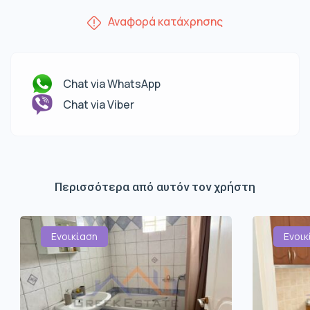
Αναφορά κατάχρησης
Chat via WhatsApp
Chat via Viber
Περισσότερα από αυτόν τον χρήστη
Ενοικίαση
Ενοικ