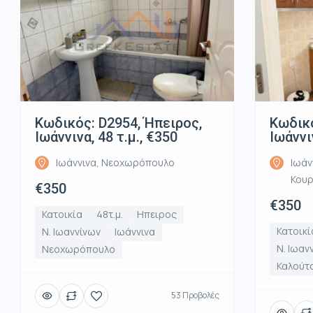
Κωδικός: D2954, Ήπειρος,
Κωδικό
Ιωάννινα, 48 τ.μ., €350
Ιωάννι
Ιωάννινα, Νεοχωρόπουλο
Ιωάν
Κου
€350
€350
Κατοικία
48τ.μ.
Ηπειρος
Κατοικί
Ν. Ιωαννίνων
Ιωάννινα
Ν. Ιωαν
Νεοχωρόπουλο
Καλούτ
53 Προβολές