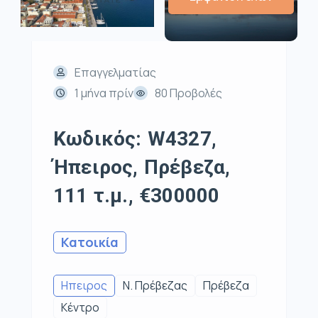
Επαγγελματίας
1 μήνα πρίν
80 Προβολές
Κωδικός: W4327,
Ήπειρος, Πρέβεζα,
111 τ.μ., €300000
Κατοικία
Ηπειρος
Ν. Πρέβεζας
Πρέβεζα
Κέντρο