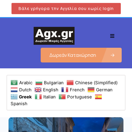
Βάλε γρήγορα την Αγγελία σου χωρίς login
Δωρεάν Καταχώρηση
Arabic
Bulgarian
Chinese (Simplified)
Dutch
English
French
German
Greek
Italian
Portuguese
Spanish