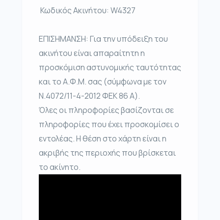
️ Κωδικός Ακινήτου: W4327
ΕΠΙΣΗΜΑΝΣΗ: Για την υπόδειξη του
ακινήτου είναι απαραίτητη η
προσκόμιση αστυνομικής ταυτότητας
και το Α.Φ.Μ. σας (σύμφωνα με τον
Ν.4072/11-4-2012 ΦΕΚ 86 Α).
Όλες οι πληροφορίες βασίζονται σε
πληροφορίες που έχει προσκομίσει ο
εντολέας. Η θέση στο χάρτη είναι η
ακριβής της περιοχής που βρίσκεται
το ακίνητο.