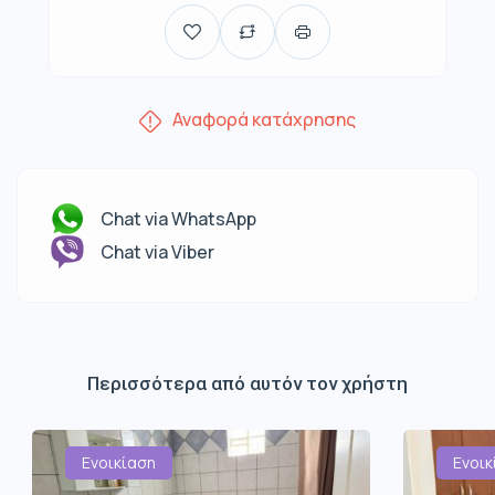
Αναφορά κατάχρησης
Chat via WhatsApp
Chat via Viber
Περισσότερα από αυτόν τον χρήστη
Ενοικίαση
Ενοικ