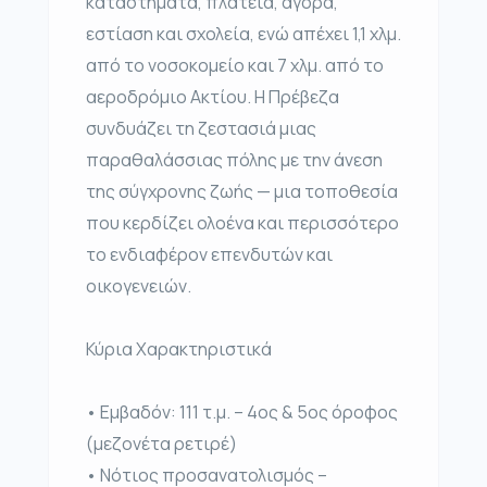
καταστήματα, πλατεία, αγορά,
εστίαση και σχολεία, ενώ απέχει 1,1 χλμ.
από το νοσοκομείο και 7 χλμ. από το
αεροδρόμιο Ακτίου. Η Πρέβεζα
συνδυάζει τη ζεστασιά μιας
παραθαλάσσιας πόλης με την άνεση
της σύγχρονης ζωής — μια τοποθεσία
που κερδίζει ολοένα και περισσότερο
το ενδιαφέρον επενδυτών και
οικογενειών.
Κύρια Χαρακτηριστικά
• Εμβαδόν: 111 τ.μ. – 4ος & 5ος όροφος
(μεζονέτα ρετιρέ)
• Νότιος προσανατολισμός –