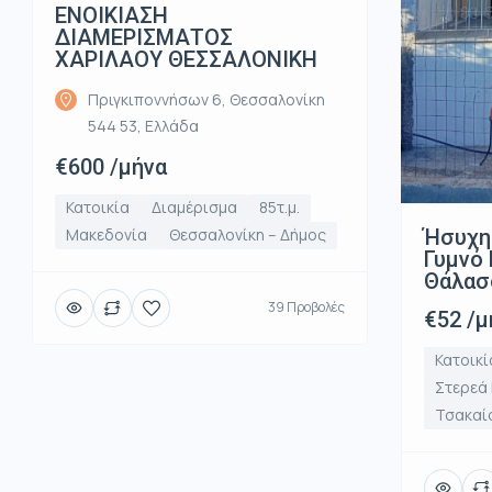
ΕΝΟΙΚΙΑΣΗ
ΔΙΑΜΕΡΙΣΜΑΤΟΣ
ΧΑΡΙΛΑΟΥ ΘΕΣΣΑΛΟΝΙΚΗ
Πριγκιποννήσων 6, Θεσσαλονίκη
544 53, Ελλάδα
€600 /μήνα
Κατοικία
Διαμέρισμα
85τ.μ.
Ήσυχη
Μακεδονία
Θεσσαλονίκη – Δήμος
Γυμνό 
Θάλασ
39 Προβολές
€52 /μ
Κατοικί
Στερεά
Τσακαί