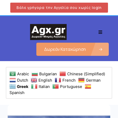
Βάλε γρήγορα την Αγγελία σου χωρίς login
Δωρεάν Καταχώρηση
Arabic
Bulgarian
Chinese (Simplified)
Dutch
English
French
German
Greek
Italian
Portuguese
Spanish