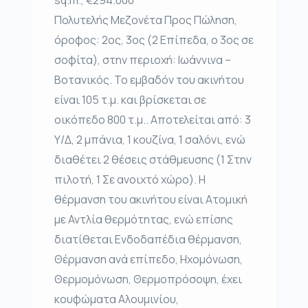
Πολυτελής Μεζονέτα Προς Πώληση,
όροφος: 2ος, 3ος (2 Επίπεδα, ο 3ος σε
σοφίτα), στην περιοχή: Ιωάννινα –
Βοτανικός. Το εμβαδόν του ακινήτου
είναι 105 τ.μ. και βρίσκεται σε
οικόπεδο 800 τ.μ.. Αποτελείται από: 3
Υ/Δ, 2 μπάνια, 1 κουζίνα, 1 σαλόνι, ενώ
διαθέτει 2 θέσεις στάθμευσης (1 Στην
πιλοτή, 1 Σε ανοιχτό χώρο). Η
θέρμανση του ακινήτου είναι Ατομική
με Αντλία θερμότητας, ενώ επίσης
διατίθεται Ενδοδαπέδια θέρμανση,
Θέρμανση ανά επίπεδο, Ηχομόνωση,
Θερμομόνωση, Θερμοπρόσοψη, έχει
κουφώματα Αλουμινίου,