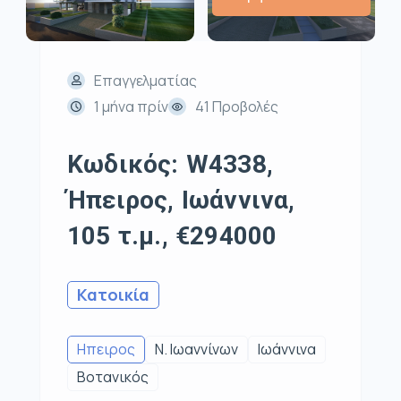
Επαγγελματίας
1 μήνα πρίν
41 Προβολές
Κωδικός: W4338,
Ήπειρος, Ιωάννινα,
105 τ.μ., €294000
Κατοικία
Ηπειρος
Ν. Ιωαννίνων
Ιωάννινα
Βοτανικός