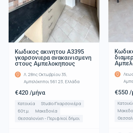
Κωδικ
Κωδικος ακινητου Α3395
διαμε
γκαρσονιερα ανακαινισμενη
Αμπελ
στους Αμπελοκηπους
Λεωφ
Λ. 28ης Οκτωβρίου 35,
Αμπε
Αμπελόκηποι 561 23, Ελλάδα
€550 /
€420 /μήνα
Κατοικί
Κατοικία
Studio/Γκαρσονιέρα
Μακεδο
60τ.μ.
Μακεδονία
Θεσσαλο
Θεσσαλονίκη - Περιφ/κοί δήμοι