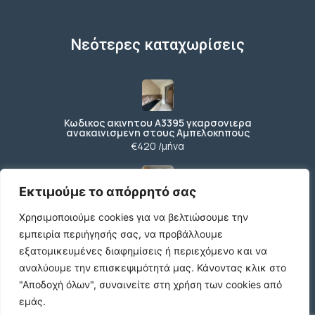
Νεότερες καταχωρίσεις
Κωδικος ακινητου Α3395 γκαρσονιερα
ανακαινισμενη στους Αμπελοκηπους
€420 /μήνα
Εκτιμούμε το απόρρητό σας
Κωδικος ακινητου Β4104 διαμερισμα στους
Χρησιμοποιούμε cookies για να βελτιώσουμε την
Αμπελοκηπους
€550 /μήνα
εμπειρία περιήγησής σας, να προβάλλουμε
εξατομικευμένες διαφημίσεις ή περιεχόμενο και να
αναλύουμε την επισκεψιμότητά μας.
Κάνοντας κλικ στο
"Αποδοχή όλων", συναινείτε στη χρήση των cookies από
Κωδικος ακινητου 21490 διαμερισμα στην
εμάς.
Ν.Πολιτεια Ευοσμου