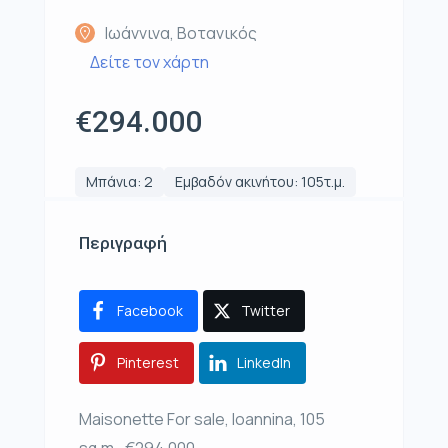
Ιωάννινα, Βοτανικός
Δείτε τον χάρτη
€294.000
Μπάνια: 2
Εμβαδόν ακινήτου: 105τ.μ.
Περιγραφή
Facebook
Twitter
Pinterest
LinkedIn
Maisonette For sale, Ioannina, 105
sq.m., €294.000