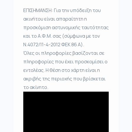
ΕΠΙΣΗΜΑΝΣΗ: Για την υπόδειξη του
ακινήτου είναι απαραίτητη η
προσκόμιση αστυνομικής ταυτότητας
και το Α.Φ.Μ. σας (σύμφωνα με τον
Ν.4072/11-4-2012 ΦΕΚ 86 Α).
Όλες οι πληροφορίες βασίζονται σε
πληροφορίες που έχει προσκομίσει ο
εντολέας. Η θέση στο χάρτη είναι η
ακριβής της περιοχής που βρίσκεται
το ακίνητο.