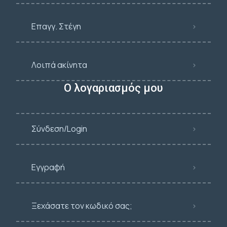
Επαγγ. Στέγη
Λοιπά ακίνητα
Ο λογαριασμός μου
Σύνδεση/Login
Εγγραφή
Ξεχάσατε τον κωδικό σας;