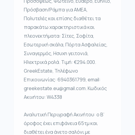
Προσόψεως, Φωτεινό, Ευάερο, Ευήλιο,
Πρόσβαση/Ράμπα για ΑΜΕΑ,
Πολυτελές και επίσης διαθέτει τα
παρακάτω χαρακτηριστικά και
πλεονεκτήματα: Σίτες, Σοφίτα,
Εσωτερική σκάλα, Πόρτα Ασφαλείας,
Συναγερμός, Ησυχη γειτονιά,
Ηλεκτρικά ρολά. Τιμή: €294.000.
GreekEstate, Τηλέφωνο
Επικοινωνίας: 6940361799, email:
greekestate.eu@gmail.com. Κωδικός
Ακινήτου: W4338
Αναλυτική Περιγραφή Ακινήτου: ο Β’
όροφος έχει επιφάνεια 65τμ και
διαθέτει ένα άνετο σαλόνι με