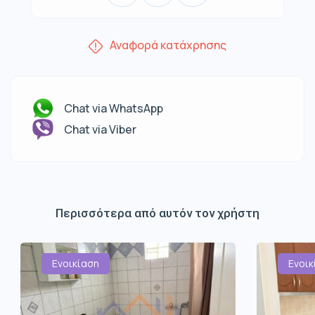
Αναφορά κατάχρησης
Chat via WhatsApp
Chat via Viber
Περισσότερα από αυτόν τον χρήστη
Ενοικίαση
Ενοικ