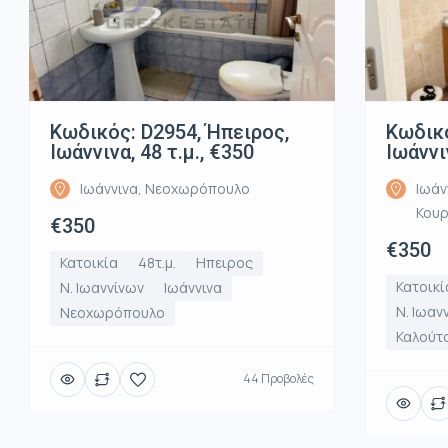
Κωδικός: D2954, Ήπειρος,
Κωδικό
Ιωάννινα, 48 τ.μ., €350
Ιωάννι
Ιωάννινα, Νεοχωρόπουλο
Ιωάν
Κου
€350
€350
Κατοικία
48τ.μ.
Ηπειρος
Κατοικί
Ν. Ιωαννίνων
Ιωάννινα
Ν. Ιωαν
Νεοχωρόπουλο
Καλούτ
44 Προβολές