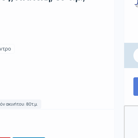
ντρο
ν ακινήτου: 80τ.μ.