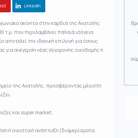
est
LinkedIn
ωνιακό ακίνητο στην καρδιά της Ανατολής
Βρ
00 τ.μ. που περιλαμβάνει παλαιά ισόγεια
ο αποτελεί την ιδανική επιλογή για όσους
ς για ανέγερση νέας σύγχρονης οικοδομής ή
σύμ
α
σημείο της Ανατολής, προσφέροντας μέγιστη
ίζει:
εζες και super market.
ήση ή οικιστική ανάπτυξη (διαμερίσματα