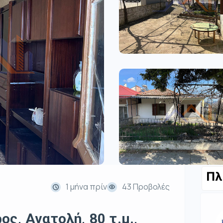
Πλ
1 μήνα πρίν
43 Προβολές
ς, Ανατολή, 80 τ.μ.,