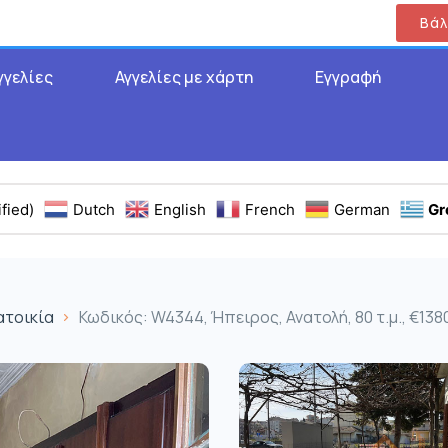
Βάλ
γγελίες
Αγγελίες με χάρτη
Εγγραφή
fied)
Dutch
English
French
German
Gr
ατοικία
Κωδικός: W4344, Ήπειρος, Ανατολή, 80 τ.μ., €138