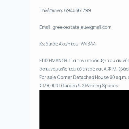
Τηλέφωνο: 6940361799
Email: greekestate.eu@gmail.com
Κωδικός Ακινήτου: W4344
ΕΠΙΣΗΜΑΝΣΗ: Για την υπόδειξη του ακινή
αστυνομικής ταυτότητας και Α.Φ.Μ. (βάσε
For sale Corner Detached House 80 sq.m. on 
€138,000 | Garden & 2 Parking Spaces