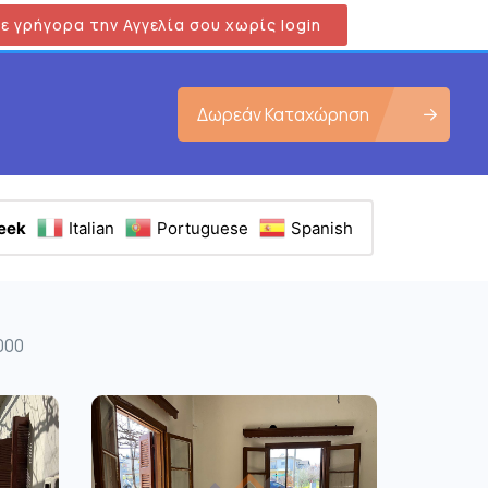
ε γρήγορα την Αγγελία σου χωρίς login
Δωρεάν Καταχώρηση
eek
Italian
Portuguese
Spanish
000