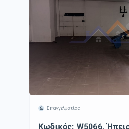
Επαγγελματίας
Κωδικός: W5066, Ήπειρο