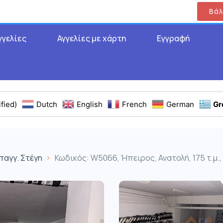
Βάλ
γγελίες
Αγγελίες με χάρτη
Εγγραφή
fied)
Dutch
English
French
German
Gr
παγγ. Στέγη
Κωδικός: W5066, Ήπειρος, Ανατολή, 175 τ.μ.