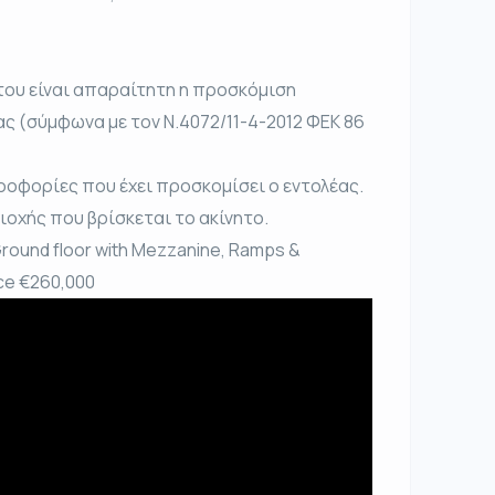
του είναι απαραίτητη η προσκόμιση
ας (σύμφωνα με τον Ν.4072/11-4-2012 ΦΕΚ 86
ροφορίες που έχει προσκομίσει ο εντολέας.
ριοχής που βρίσκεται το ακίνητο.
 Ground floor with Mezzanine, Ramps &
ce €260,000