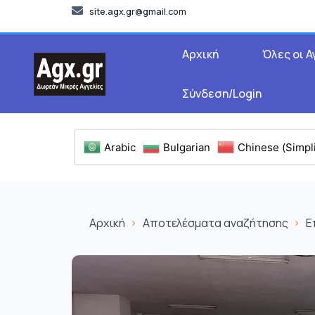
site.agx.gr@gmail.com
Αρχική
Όλες οι Α
Σύνδεση/Login
Arabic
Bulgarian
Chinese (Simpli
Αρχική
Αποτελέσματα αναζήτησης
Ε