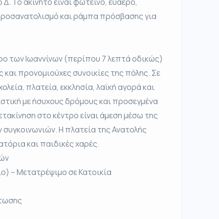
Δ. Το ακίνητο είναι φωτεινό, ευάερο,
 προσανατολισμό και ράμπα πρόσβασης για
τρο των Ιωαννίνων (περίπου 7 λεπτά οδικώς)
ς και προνομιούχες συνοικίες της πόλης. Σε
λεία, πλατεία, εκκλησία, λαϊκή αγορά και
κιστική με ήσυχους δρόμους και προσεγμένα
μετακίνηση στο κέντρο είναι άμεση μέσω της
 συγκοινωνιών. Η πλατεία της Ανατολής
ατόρια και παιδικές χαρές.
κών
ο) – Μετατρέψιμο σε Κατοικία
ρτωσης