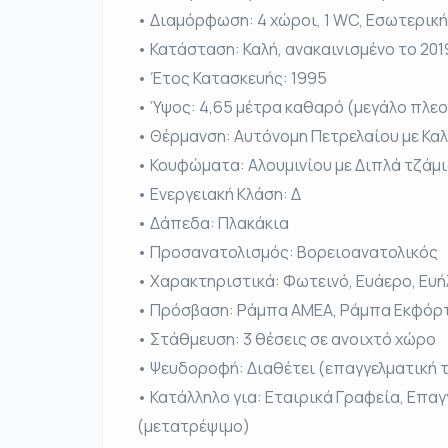
• Διαμόρφωση: 4 χώροι, 1 WC, Εσωτερική
• Κατάσταση: Καλή, ανακαινισμένο το 201
• Έτος Κατασκευής: 1995
• Ύψος: 4,65 μέτρα καθαρό (μεγάλο πλε
• Θέρμανση: Αυτόνομη Πετρελαίου με Κα
• Κουφώματα: Αλουμινίου με Διπλά τζάμ
• Ενεργειακή Κλάση: Δ
• Δάπεδα: Πλακάκια
• Προσανατολισμός: Βορειοανατολικός
• Χαρακτηριστικά: Φωτεινό, Ευάερο, Ευή
• Πρόσβαση: Ράμπα ΑΜΕΑ, Ράμπα Εκφό
• Στάθμευση: 3 θέσεις σε ανοιχτό χώρο
• Ψευδοροφή: Διαθέτει (επαγγελματική
• Κατάλληλο για: Εταιρικά Γραφεία, Επαγ
(μετατρέψιμο)