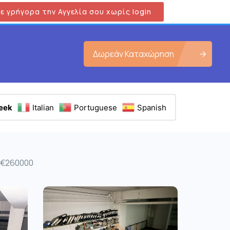
ε γρήγορα την Αγγελία σου χωρίς login
Δωρεάν Καταχώρηση
eek
Italian
Portuguese
Spanish
, €260000