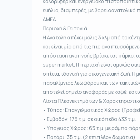
καλοριφέρ και ενεργειακό πιστοποιητικό 
ευήλιο, διαμπερές, με βορειοανατολικό
ΑΜΕΑ.
Περιοχή & Γειτονιά
Η Ανατολή απέχει μόλις 3 χλμ από το κέν
και είναι μία από τις πιο αναπτυσσόμενε
απόσταση αναπνοής βρίσκεται πάρκο, σχο
super market. Η περιοχή είναι αμιγώς οι
σπίτια, ιδανική για οικογενειακή ζωή. Η 
παραλίμνιας λεωφόρου και των τακτικών
αποτελεί σημείο αναφοράς με καφέ, εστι
Λίστα Πλεονεκτημάτων & Χαρακτηριστι
• Τύπος: Επαγγελματικός Χώρος (Γραφεί
• Εμβαδόν: 175 τ.μ. σε οικόπεδο 433 τ.μ.
• Υπόγειος Χώρος: 65 τ.μ. με ράμπα φό
• Πατάρι: 35 τ.μ. (2 επιπλέον δωμάτια)