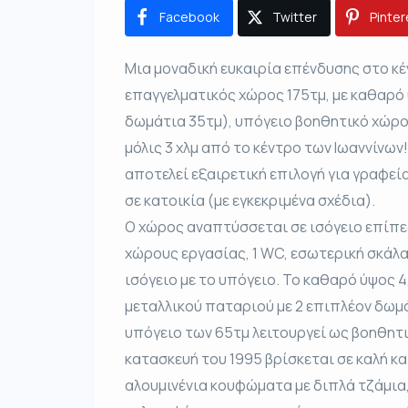
Facebook
Twitter
Pinter
Μια μοναδική ευκαιρία επένδυσης στο κέ
επαγγελματικός χώρος 175τμ, με καθαρό 
δωμάτια 35τμ), υπόγειο βοηθητικό χώρο
μόλις 3 χλμ από το κέντρο των Ιωαννίνων!
αποτελεί εξαιρετική επιλογή για γραφεί
σε κατοικία (με εγκεκριμένα σχέδια).
Ο χώρος αναπτύσσεται σε ισόγειο επίπε
χώρους εργασίας, 1 WC, εσωτερική σκάλ
ισόγειο με το υπόγειο. Το καθαρό ύψος 
μεταλλικού παταριού με 2 επιπλέον δωμάτ
υπόγειο των 65τμ λειτουργεί ως βοηθητ
κατασκευή του 1995 βρίσκεται σε καλή κ
αλουμινένια κουφώματα με διπλά τζάμια