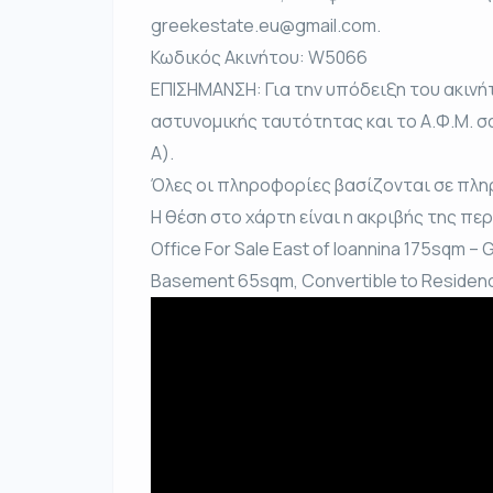
greekestate.eu@gmail.com.
Κωδικός Ακινήτου: W5066
ΕΠΙΣΗΜΑΝΣΗ: Για την υπόδειξη του ακινή
αστυνομικής ταυτότητας και το Α.Φ.Μ. σ
Α).
Όλες οι πληροφορίες βασίζονται σε πλη
Η θέση στο χάρτη είναι η ακριβής της πε
Office For Sale East of Ioannina 175sqm –
Basement 65sqm, Convertible to Residen