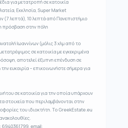
έδια για μετατροπή σε κατοικία
λατεία, Εκκλησία, Super Market
ων (7 λεπτά), 10 λεπτά από Πανεπιστήμιο
λη πρόσβαση στην πόλη
νατολή Ιωαννίνων (μόλις 3 χλμ από το
 μετατρέψιμος σε κατοικία με εγκεκριμένα
πρόσοψη, αποτελεί έξυπνη επένδυση σε
την ευκαιρία – επικοινωνήστε σήμερα για
νήτου σε κατοικία για την οποία υπάρχουν
 τα στοιχεία που περιλαμβάνονται στην
φορίες του ιδιοκτήτη. Το GreekEstate.eu
 ανακολουθίες.
 6940361799, email: