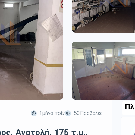
Πλ
1 μήνα πρίν
50 Προβολές
ς, Ανατολή, 175 τ.μ.,