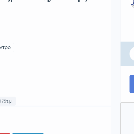
ντρο
175τ.μ.