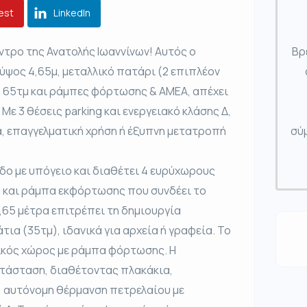
est
LinkedIn
ντρο της Ανατολής Ιωαννίνων! Αυτός ο
Βρ
ύψος 4,65μ, μεταλλικό πατάρι (2 επιπλέον
 65τμ και ράμπες φόρτωσης & ΑΜΕΑ, απέχει
 Με 3 θέσεις parking και ενεργειακό κλάσης Δ,
α, επαγγελματική χρήση ή έξυπνη μετατροπή
σύμ
δο με υπόγειο και διαθέτει 4 ευρύχωρους
α και ράμπα εκφόρτωσης που συνδέει το
4,65 μέτρα επιτρέπει τη δημιουργία
ια (35τμ), ιδανικά για αρχεία ή γραφεία. Το
ικός χώρος με ράμπα φόρτωσης. Η
ατάσταση, διαθέτοντας πλακάκια,
, αυτόνομη θέρμανση πετρελαίου με