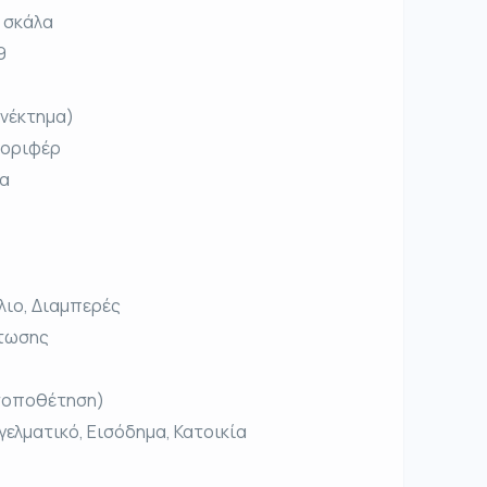
 σκάλα
9
ονέκτημα)
λοριφέρ
ια
λιο, Διαμπερές
ρτωσης
 τοποθέτηση)
γελματικό, Εισόδημα, Κατοικία