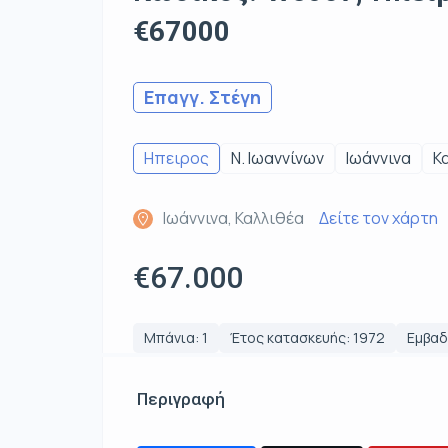
€67000
Επαγγ. Στέγη
Ηπειρος
Ν. Ιωαννίνων
Ιωάννινα
Κ
Ιωάννινα, Καλλιθέα
Δείτε τον χάρτη
€67.000
Μπάνια: 1
Έτος κατασκευής: 1972
Εμβαδό
Περιγραφή