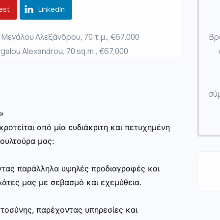
est
LinkedIn
 Μεγάλου Αλεξάνδρου, 70 τ.μ., €67.000
Βρ
egalou Alexandrou, 70 sq.m., €67,000
σύμ
»
ροτείται από μία ευδιάκριτη και πετυχημένη
κουλτούρα μας:
ώντας παράλληλα υψηλές προδιαγραφές και
άτες μας με σεβασμό και εχεμύθεια.
στοσύνης, παρέχοντας υπηρεσίες και