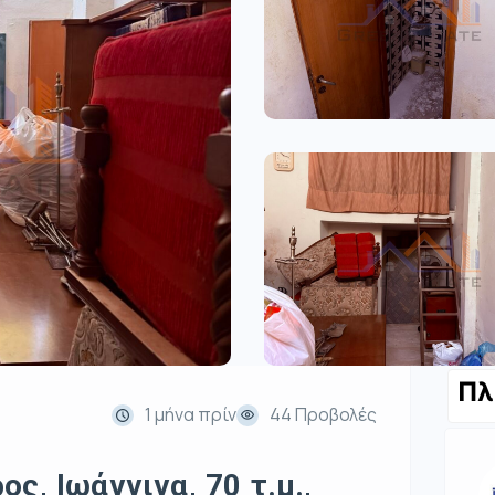
Πλ
1 μήνα πρίν
44 Προβολές
ς, Ιωάννινα, 70 τ.μ.,