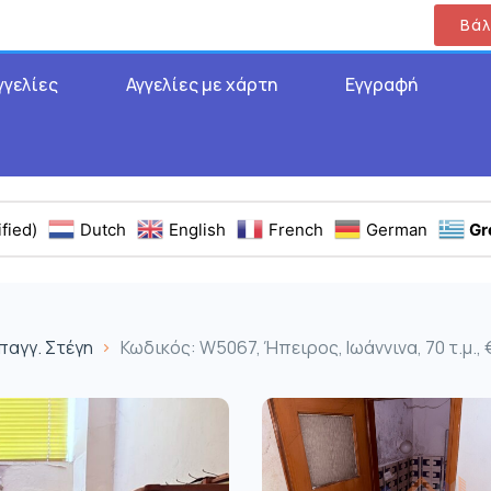
Βάλ
γγελίες
Αγγελίες με χάρτη
Εγγραφή
fied)
Dutch
English
French
German
Gr
παγγ. Στέγη
Κωδικός: W5067, Ήπειρος, Ιωάννινα, 70 τ.μ.,