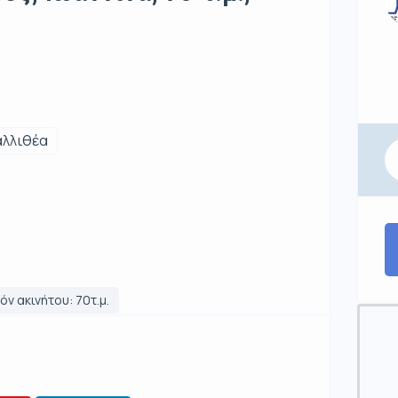
αλλιθέα
ν ακινήτου: 70τ.μ.