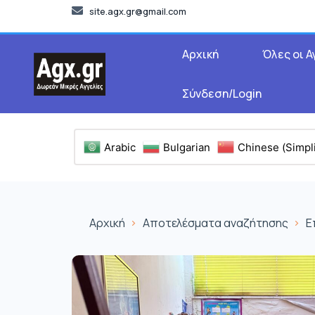
site.agx.gr@gmail.com
Αρχική
Όλες οι Α
Σύνδεση/Login
Arabic
Bulgarian
Chinese (Simpli
Αρχική
Αποτελέσματα αναζήτησης
Ε