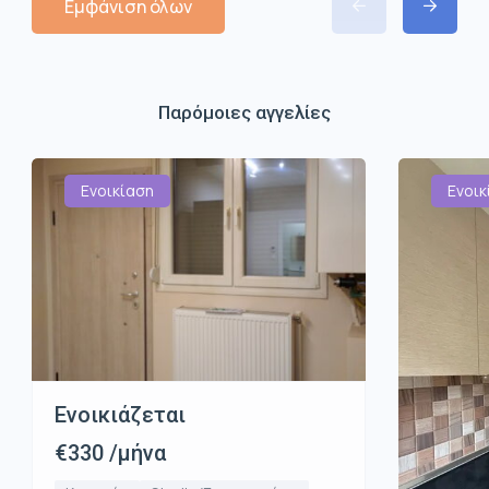
Εμφάνιση όλων
Παρόμοιες αγγελίες
Ενοικίαση
Ενοικ
Ενοικιάζεται
€330 /μήνα