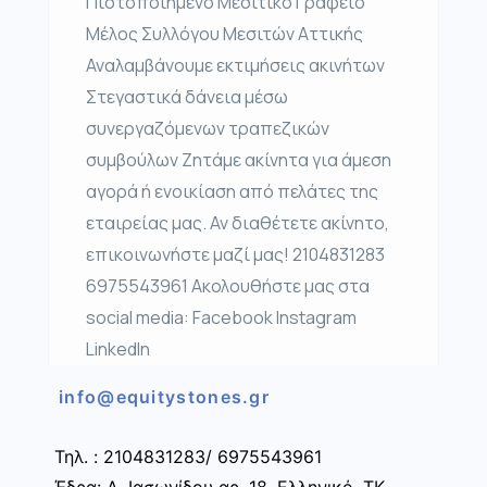
Πιστοποιημένο Μεσιτικό Γραφείο
Μέλος Συλλόγου Μεσιτών Αττικής
Αναλαμβάνουμε εκτιμήσεις ακινήτων
Στεγαστικά δάνεια μέσω
συνεργαζόμενων τραπεζικών
συμβούλων Ζητάμε ακίνητα για άμεση
αγορά ή ενοικίαση από πελάτες της
εταιρείας μας. Αν διαθέτετε ακίνητο,
επικοινωνήστε μαζί μας! 2104831283
6975543961 Ακολουθήστε μας στα
social media: Facebook Instagram
LinkedIn
info@equitystones.gr
Τηλ. : 2104831283/ 6975543961
Έδρα: Λ. Ιασωνίδου αρ. 18, Ελληνικό, ΤΚ