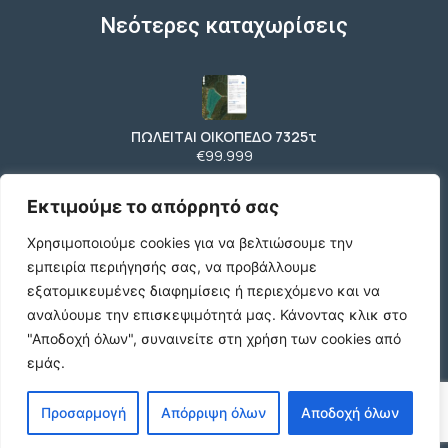
Νεότερες καταχωρίσεις
ΠΩΛΕΙΤΑΙ ΟΙΚΟΠΕΔΟ 7325τ
€99.999
Εκτιμούμε το απόρρητό σας
Χρησιμοποιούμε cookies για να βελτιώσουμε την
Ενοικιάζεται
€330 /μήνα
εμπειρία περιήγησής σας, να προβάλλουμε
εξατομικευμένες διαφημίσεις ή περιεχόμενο και να
αναλύουμε την επισκεψιμότητά μας.
Κάνοντας κλικ στο
"Αποδοχή όλων", συναινείτε στη χρήση των cookies από
Κωδικος ακινητου Α3395 γκαρσονιερα
εμάς.
ανακαινισμενη στους Αμπελοκηπους
€420 /μήνα
Προσαρμογή
Απόρριψη όλων
Αποδοχή όλων