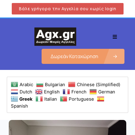
Βάλε γρήγορα την Αγγελία σου χωρίς login
Δωρεάν Καταχώρηση
Arabic
Bulgarian
Chinese (Simplified)
Dutch
English
French
German
Greek
Italian
Portuguese
Spanish