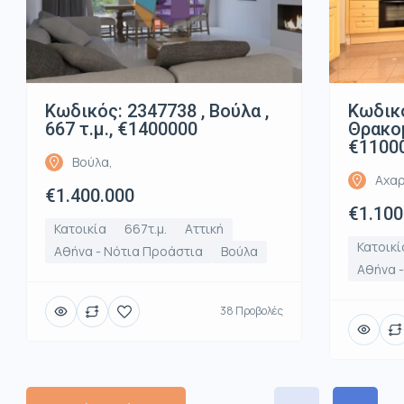
Κωδικός: 2347738 , Βούλα ,
Κωδικό
667 τ.μ., €1400000
Θρακομ
€1100
Βούλα,
Αχαρ
€1.400.000
€1.100
Κατοικία
667τ.μ.
Αττική
Κατοικί
Αθήνα - Νότια Προάστια
Βούλα
Αθήνα -
38 Προβολές