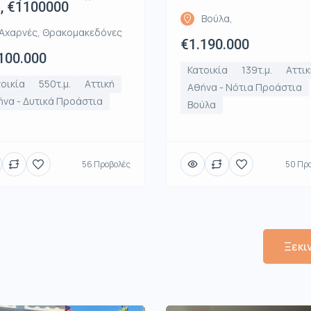
., €1100000
Βούλα,
Αχαρνές, Θρακομακεδόνες
€1.190.000
100.000
Κατοικία
139τ.μ.
Αττικ
οικία
550τ.μ.
Αττική
Αθήνα - Νότια Προάστια
να - Δυτικά Προάστια
Βούλα
56 Προβολές
50 Πρ
Ξεκι