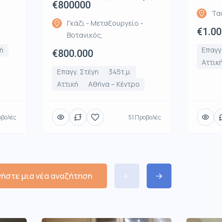
€800000
Τα
Γκάζι - Μεταξουργείο -
€1.00
Βοτανικός,
ή
Επαγγ
€800.000
Αττικ
Επαγγ. Στέγη
345τ.μ.
Αττική
Αθήνα – Κέντρο
οβολές
51 Προβολές
νήστε μια νέα αναζήτηση