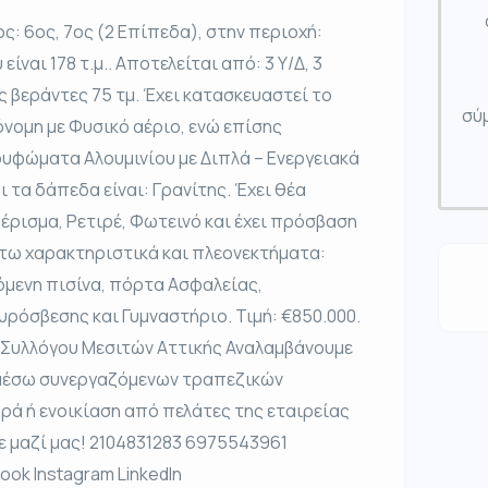
: 6ος, 7ος (2 Επίπεδα), στην περιοχή:
ίναι 178 τ.μ.. Αποτελείται από: 3 Υ/Δ, 3
ς βεράντες 75 τμ. Έχει κατασκευαστεί το
σύμ
όνομη με Φυσικό αέριο, ενώ επίσης
κουφώματα Αλουμινίου με Διπλά – Ενεργειακά
ι τα δάπεδα είναι: Γρανίτης. Έχει θέα
έρισμα, Ρετιρέ, Φωτεινό και έχει πρόσβαση
άτω χαρακτηριστικά και πλεονεκτήματα:
νόμενη πισίνα, πόρτα Ασφαλείας,
ρόσβεσης και Γυμναστήριο. Τιμή: €850.000.
 Συλλόγου Μεσιτών Αττικής Αναλαμβάνουμε
 μέσω συνεργαζόμενων τραπεζικών
ρά ή ενοικίαση από πελάτες της εταιρείας
τε μαζί μας! 2104831283 6975543961
ook Instagram LinkedIn