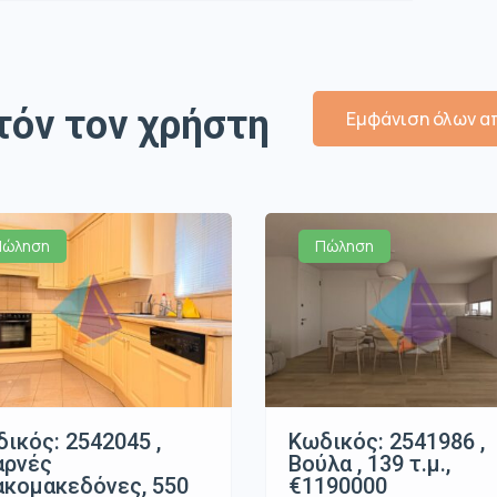
τόν τον χρήστη
Εμφάνιση όλων απ
Πώληση
Πώληση
ικός: 2542045 ,
Κωδικός: 2541986 ,
αρνές
Βούλα , 139 τ.μ.,
κομακεδόνες, 550
€1190000