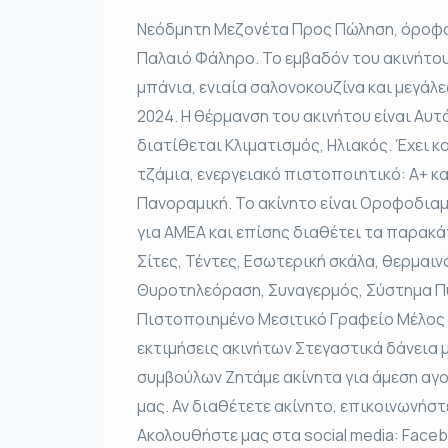
Νεόδμητη Μεζονέτα Προς Πώληση, όροφος
Παλαιό Φάληρο. Το εμβαδόν του ακινήτου ε
μπάνια, ενιαία σαλονοκουζίνα και μεγάλε
2024. Η θέρμανση του ακινήτου είναι Αυτ
διατίθεται Κλιματισμός, Ηλιακός. Έχει 
τζάμια, ενεργειακό πιστοποιητικό: Α+ κα
Πανοραμική. Το ακίνητο είναι Οροφοδιαμ
για ΑΜΕΑ και επίσης διαθέτει τα παρακ
Σίτες, Τέντες, Εσωτερική σκάλα, θερμαι
Θυροτηλεόραση, Συναγερμός, Σύστημα Πυ
Πιστοποιημένο Μεσιτικό Γραφείο Μέλος
εκτιμήσεις ακινήτων Στεγαστικά δάνεια
συμβούλων Ζητάμε ακίνητα για άμεση αγο
μας. Αν διαθέτετε ακίνητο, επικοινωνήσ
Ακολουθήστε μας στα social media: Faceb