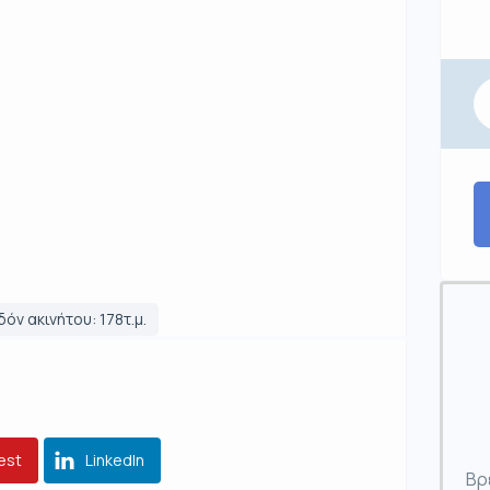
όν ακινήτου: 178τ.μ.
est
LinkedIn
Βρ