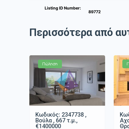
Listing ID Number:
89772
Περισσότερα από αυ
Πώληση
Κωδικός: 2347738 ,
Κωδ
Βούλα , 667 τ.μ.,
Αχ
€1400000
Θρα