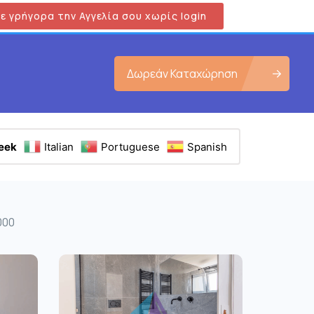
ε γρήγορα την Αγγελία σου χωρίς login
Δωρεάν Καταχώρηση
eek
Italian
Portuguese
Spanish
000