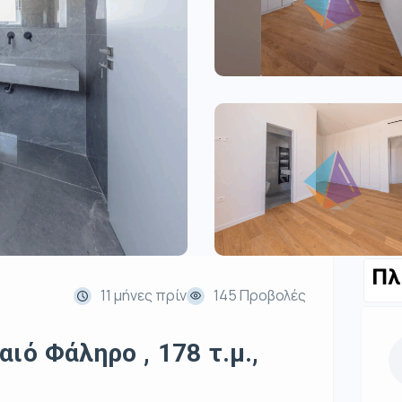
Πλ
11 μήνες πρίν
145 Προβολές
ιό Φάληρο , 178 τ.μ.,