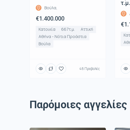
τ.μ
Βούλα,
€1.400.000
€1.
Κατοικία
667τ.μ.
Αττική
Κατ
Αθήνα - Νότια Προάστια
Αθή
Βούλα
48 Προβολές
Παρόμοιες αγγελίες