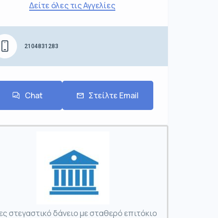
Δείτε όλες τις Αγγελίες
2104831283
Chat
Στείλτε Email
ες στεγαστικό δάνειο με σταθερό επιτόκιο