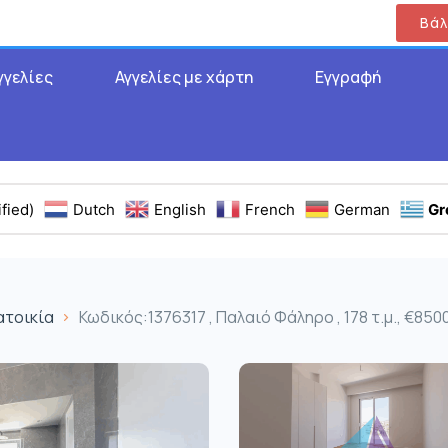
Βάλ
γγελίες
Αγγελίες με χάρτη
Εγγραφή
fied)
Dutch
English
French
German
Gr
ατοικία
Κωδικός:1376317 , Παλαιό Φάληρο , 178 τ.μ., €850