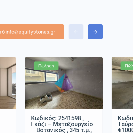
ό info@equitystones.gr
Πώληση
Πώλ
Κωδικός: 2541598 ,
Κωδικ
Γκάζι – Μεταξουργείο
Ταύρο
– Βοτανικός , 345 τ.μ.,
€100