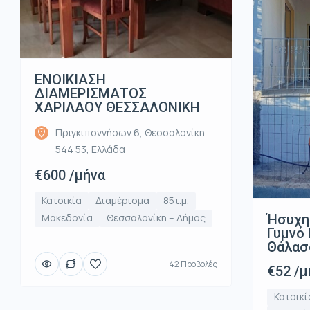
ΕΝΟΙΚΙΑΣΗ
ΔΙΑΜΕΡΙΣΜΑΤΟΣ
ΧΑΡΙΛΑΟΥ ΘΕΣΣΑΛΟΝΙΚΗ
Πριγκιποννήσων 6, Θεσσαλονίκη
544 53, Ελλάδα
€600 /μήνα
Κατοικία
Διαμέρισμα
85τ.μ.
Ήσυχη
Μακεδονία
Θεσσαλονίκη – Δήμος
Γυμνό 
Θάλασ
42 Προβολές
€52 /μ
Κατοικί