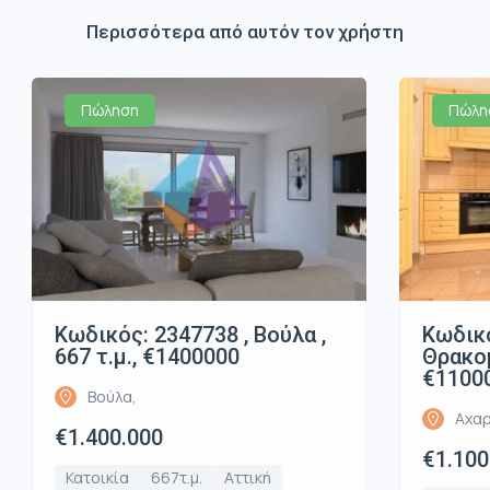
Περισσότερα από αυτόν τον χρήστη
Πώληση
Πώλη
Κωδικός: 2347738 , Βούλα ,
Κωδικό
667 τ.μ., €1400000
Θρακομ
€1100
Βούλα,
Αχαρ
€1.400.000
€1.100
Κατοικία
667τ.μ.
Αττική