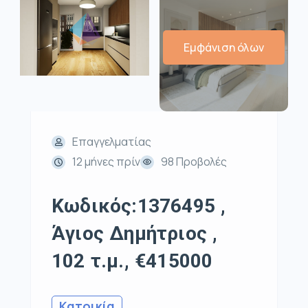
Εμφάνιση όλων
Επαγγελματίας
12 μήνες πρίν
98 Προβολές
Κωδικός:1376495 ,
Άγιος Δημήτριος ,
102 τ.μ., €415000
Κατοικία