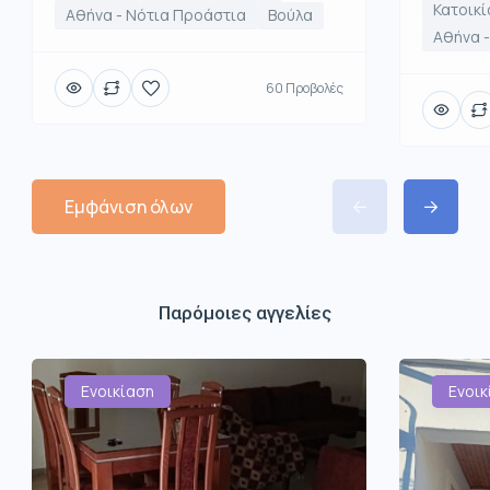
Κατοικί
Αθήνα - Νότια Προάστια
Βούλα
Αθήνα -
60 Προβολές
Εμφάνιση όλων
Παρόμοιες αγγελίες
Ενοικίαση
Ενοικ