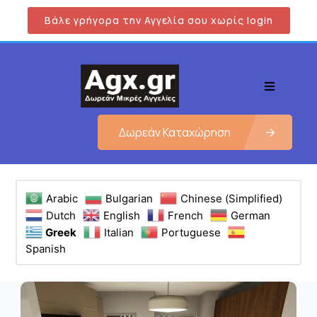
Βάλε γρήγορα την Αγγελία σου χωρίς login
Δωρεάν Καταχώρηση
Arabic
Bulgarian
Chinese (Simplified)
Dutch
English
French
German
Greek
Italian
Portuguese
Spanish