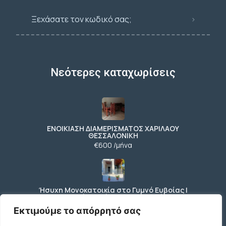
Ξεχάσατε τον κωδικό σας;
Νεότερες καταχωρίσεις
ΕΝΟΙΚΙΑΣΗ ΔΙΑΜΕΡΙΣΜΑΤΟΣ ΧΑΡΙΛΑΟΥ
ΘΕΣΣΑΛΟΝΙΚΗ
€600 /μήνα
Ήσυχη Μονοκατοικία στο Γυμνό Ευβοίας |
Κοντά σε Θάλασσα & Βουνό
€52 /μήνα
Εκτιμούμε το απόρρητό σας