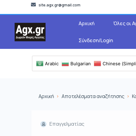
site.agx.gr@gmail.com
Αρχική
Όλες οι Α
Σύνδεση/Login
Arabic
Bulgarian
Chinese (Simpli
Αρχική
Αποτελέσματα αναζήτησης
Κ
Επαγγελματίας