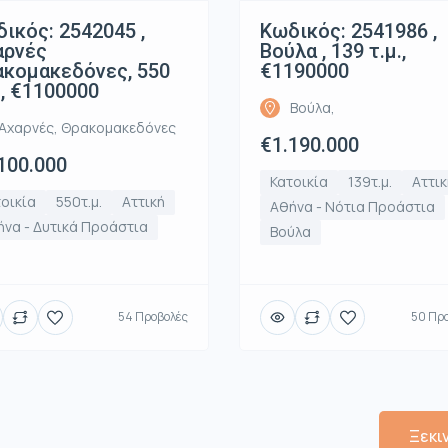
ικός: 2542045 ,
Κωδικός: 2541986 ,
αρνές
Βούλα , 139 τ.μ.,
κομακεδόνες, 550
€1190000
., €1100000
Βούλα,
Αχαρνές, Θρακομακεδόνες
€1.190.000
100.000
Κατοικία
139τ.μ.
Αττικ
οικία
550τ.μ.
Αττική
Αθήνα - Νότια Προάστια
να - Δυτικά Προάστια
Βούλα
54 Προβολές
50 Πρ
Ξεκι