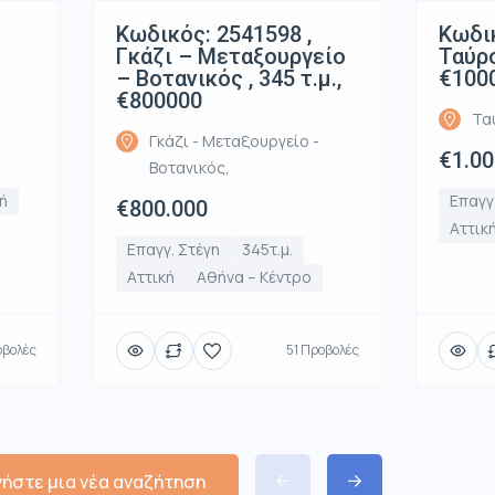
Κωδικός: 2541598 ,
Κωδικ
Γκάζι – Μεταξουργείο
Ταύρο
– Βοτανικός , 345 τ.μ.,
€100
€800000
Τα
Γκάζι - Μεταξουργείο -
€1.00
Βοτανικός,
ή
Επαγγ
€800.000
Αττικ
Επαγγ. Στέγη
345τ.μ.
Αττική
Αθήνα – Κέντρο
οβολές
51 Προβολές
νήστε μια νέα αναζήτηση