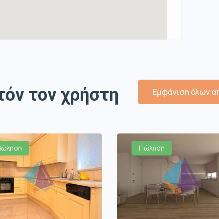
τόν τον χρήστη
Εμφάνιση όλων απ
Πώληση
Πώληση