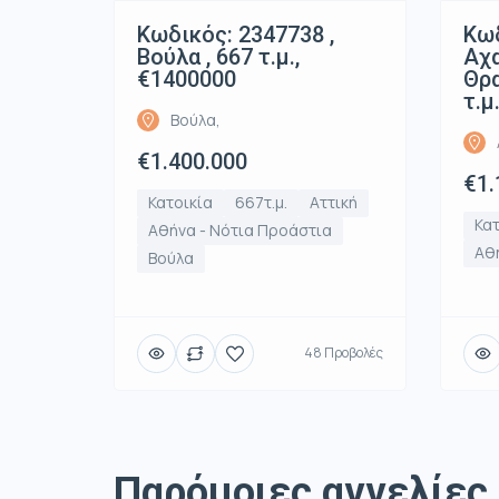
Κωδικός: 2347738 ,
Κωδ
Βούλα , 667 τ.μ.,
Αχ
€1400000
Θρα
τ.μ
Βούλα,
€1.400.000
€1.
Κατοικία
667τ.μ.
Αττική
Κατ
Αθήνα - Νότια Προάστια
Αθή
Βούλα
48 Προβολές
Παρόμοιες αγγελίες