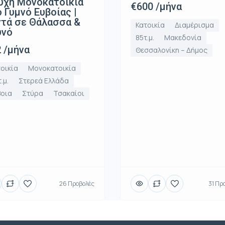
υχη Μονοκατοικία
€600 /μήνα
 Γυμνό Ευβοίας |
τά σε Θάλασσα &
Κατοικία
Διαμέρισμα
υνό
85τ.μ.
Μακεδονία
 /μήνα
Θεσσαλονίκη – Δήμος
οικία
Μονοκατοικία
.μ.
Στερεά Ελλάδα
βοια
Στύρα
Τσακαίοι
26 Προβολές
31 Πρ