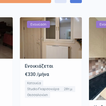
Ενοικίαση
Ενο
Ενοικιάζεται
€330 /μήνα
Κατοικία
Studio/Γκαρσονιέρα
28τ.μ.
Θεσσαλονίκη