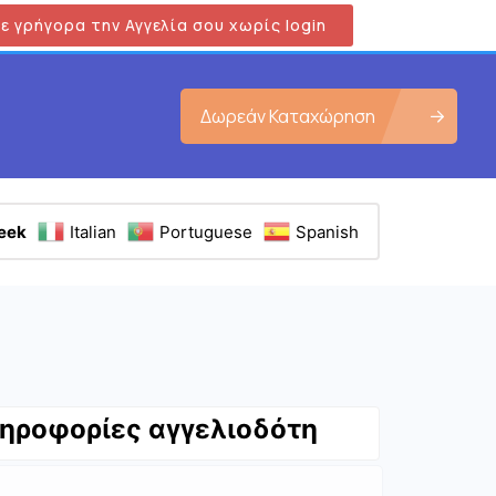
ε γρήγορα την Αγγελία σου χωρίς login
Δωρεάν Καταχώρηση
eek
Italian
Portuguese
Spanish
ηροφορίες αγγελιοδότη