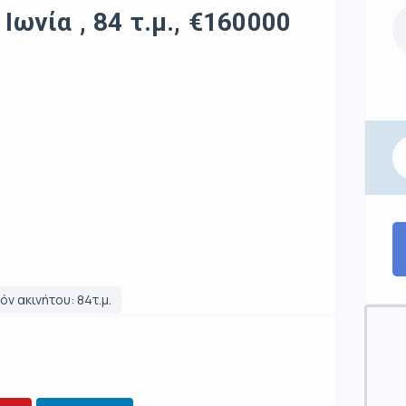
Ιωνία , 84 τ.μ., €160000
ν ακινήτου: 84τ.μ.