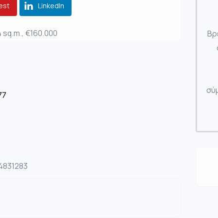
est
LinkedIn
4 sq.m., €160.000
Βρ
σύμ
77
04831283