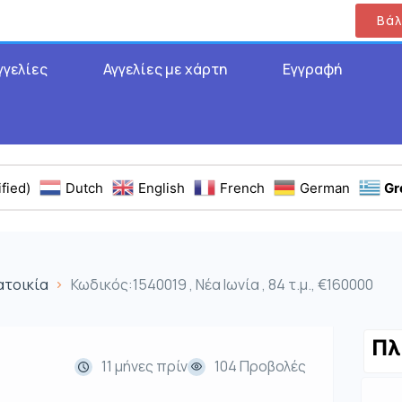
Βάλ
γγελίες
Αγγελίες με χάρτη
Εγγραφή
fied)
Dutch
English
French
German
Gr
ατοικία
Κωδικός:1540019 , Νέα Ιωνία , 84 τ.μ., €160000
Πλ
11 μήνες πρίν
104 Προβολές