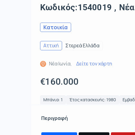
Κωδικός:1540019 , Νέα 
Κατοικία
Αττική
Στερεά Ελλάδα
Νέα Ιωνία,
Δείτε τον χάρτη
€160.000
Μπάνια: 1
Έτος κατασκευής: 1980
Εμβαδό
Περιγραφή