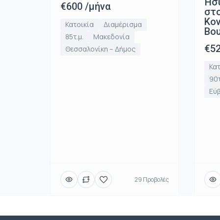
Ήσ
€600 /μήνα
στο
Κον
Κατοικία
Διαμέρισμα
Βο
85τ.μ.
Μακεδονία
€52
Θεσσαλονίκη – Δήμος
Κατ
90τ
Εύ
29 Προβολές