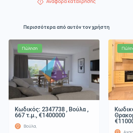
Αναφορά κατάχρησης
Περισσότερα από αυτόν τον χρήστη
Πώληση
Πώλη
Κωδικός: 2347738 , Βούλα ,
Κωδικό
667 τ.μ., €1400000
Θρακομ
€1100
Βούλα,
Αχαρ