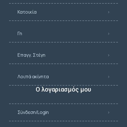
Κατοικία
Γη
Επαγγ. Στέγη
Λοιπά ακίνητα
Ο λογαριασμός μου
Σύνδεση/Login