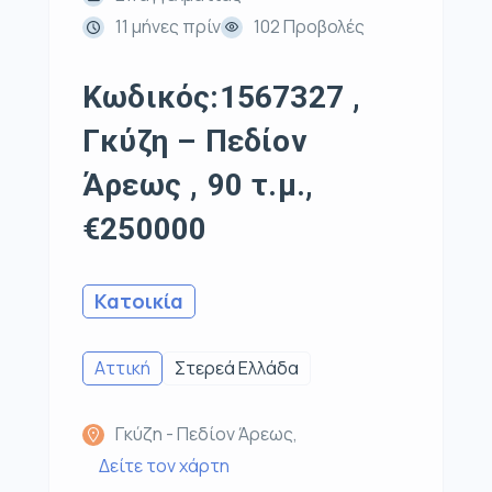
11 μήνες πρίν
102 Προβολές
Κωδικός:1567327 ,
Γκύζη – Πεδίον
Άρεως , 90 τ.μ.,
€250000
Κατοικία
Αττική
Στερεά Ελλάδα
Γκύζη - Πεδίον Άρεως,
Δείτε τον χάρτη