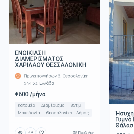
ΕΝΟΙΚΙΑΣΗ
ΔΙΑΜΕΡΙΣΜΑΤΟΣ
ΧΑΡΙΛΑΟΥ ΘΕΣΣΑΛΟΝΙΚΗ
Πριγκιποννήσων 6, Θεσσαλονίκη
544 53, Ελλάδα
€600 /μήνα
Κατοικία
Διαμέρισμα
85τ.μ.
Ήσυχη
Μακεδονία
Θεσσαλονίκη – Δήμος
Γυμνό 
Θάλασ
38 Προβολές