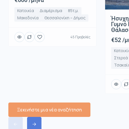
€600 /μήνα
Κατοικία
Διαμέρισμα
85τ.μ.
Ήσυχη
Μακεδονία
Θεσσαλονίκη – Δήμος
Γυμνό 
Θάλασ
45 Προβολές
€52 /μ
Κατοικί
Στερεά
Τσακαί
Ξεκινήστε μια νέα αναζήτηση