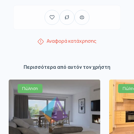
Αναφορά κατάχρησης
Περισσότερα από αυτόν τον χρήστη
Πώληση
Πώλη