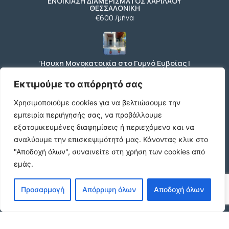
ΕΝΟΙΚΙΑΣΗ ΔΙΑΜΕΡΙΣΜΑΤΟΣ ΧΑΡΙΛΑΟΥ
ΘΕΣΣΑΛΟΝΙΚΗ
€600 /μήνα
Ήσυχη Μονοκατοικία στο Γυμνό Ευβοίας |
Κοντά σε Θάλασσα & Βουνό
€52 /μήνα
Εκτιμούμε το απόρρητό σας
Χρησιμοποιούμε cookies για να βελτιώσουμε την
εμπειρία περιήγησής σας, να προβάλλουμε
ΕΝΟΙΚΙΑΣΗ ΔΙΑΜΕΡΙΣΜΑΤΟΣ ΧΑΡΙΛΑΟΥ
εξατομικευμένες διαφημίσεις ή περιεχόμενο και να
ΘΕΣΣΑΛΟΝΙΚΗ
αναλύουμε την επισκεψιμότητά μας.
Κάνοντας κλικ στο
€600 /μήνα
"Αποδοχή όλων", συναινείτε στη χρήση των cookies από
εμάς.
Κωδικος ακινητου Μ480 καταστημα στον
Προσαρμογή
Απόρριψη όλων
Αποδοχή όλων
Ευοσμο
€500 /μήνα