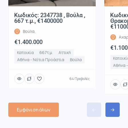
Κωδικός: 2347738 , Βούλα ,
Κωδικό
667 τ.μ., €1400000
Θρακομ
€1100
Βούλα,
Αχαρ
€1.400.000
€1.100
Κατοικία
667τ.μ.
Αττική
Κατοικί
Αθήνα - Νότια Προάστια
Βούλα
Αθήνα -
64 Προβολές
Εμφάνιση όλων