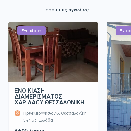
Παρόμοιες αγγελίες
Ενοικίαση
Ενοικ
ΕΝΟΙΚΙΑΣΗ
ΔΙΑΜΕΡΙΣΜΑΤΟΣ
ΧΑΡΙΛΑΟΥ ΘΕΣΣΑΛΟΝΙΚΗ
Πριγκιποννήσων 6, Θεσσαλονίκη
544 53, Ελλάδα