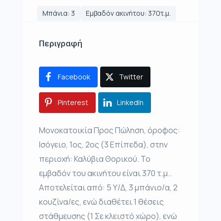
Μπάνια: 3
Εμβαδόν ακινήτου: 370τ.μ.
Περιγραφή
Facebook
Twitter
Pinterest
LinkedIn
Μονοκατοικία Προς Πώληση, όροφος:
Ισόγειο, 1ος, 2ος (3 Επίπεδα), στην
περιοχή: Καλύβια Θορικού. Το
εμβαδόν του ακινήτου είναι 370 τ.μ..
Αποτελείται από: 5 Υ/Δ, 3 μπάνιο/α, 2
κουζίνα/ες, ενώ διαθέτει 1 θέσεις
στάθμευσης (1 Σε κλειστό χώρο), ενώ