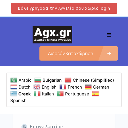
Βάλε γρήγορα την Αγγελία σου χωρίς login
Δωρεάν Καταχώρηση
Arabic
Bulgarian
Chinese (Simplified)
Dutch
English
French
German
Greek
Italian
Portuguese
Spanish
Επαγγελματίας