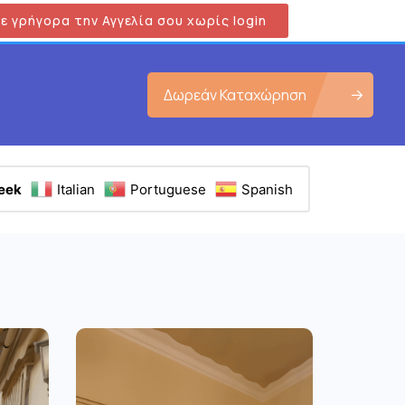
ε γρήγορα την Αγγελία σου χωρίς login
Δωρεάν Καταχώρηση
eek
Italian
Portuguese
Spanish