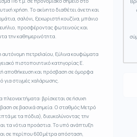
σμα 116 τ.μ. σε προνομιακό σημείο στο
Βρ
δυτική χρήση. Το ακίνητο διαθέτει άνετη και
μάτια, σαλόνι, ξεχωριστή κουζίνα, μπάνιο
ι ευήλιο, προσφέροντας φωτεινούς και
τα την καθημερινότητα.
σύμ
ση αυτόνομη πετρελαίου, ξύλινα κουφώματα
γειακό πιστοποιητικό κατηγορίας Ε.
ική αποθήκευση και πρόσβαση σε όμορφα
ό για στιγμές χαλάρωσης.
α πλεονεκτήματα: βρίσκεται σε ήσυχη
σβαση σε βασικά σημεία. Ο σταθμός Μετρό
επτά με τα πόδια), διευκολύνοντας την
και τα νότια προάστια. Το υπό ανάπτυξη
αι σε περίπου 600 μέτρα απόσταση,