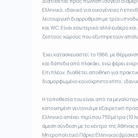
Διατίθεται προς πώληση ισόγειο διαμέρι
Ελληνικό, ιδανικό για οικογένειες ή επεν
λειτουργική διαρρύθμιση με τρία υπνοδω
και WC. Είναι εσωτερικό αλλά ευάερο κα
ζεστούς χώρους που εξυπηρετούν απόλυ
Έχει κατασκευαστεί το 1966, με θέρμαν
και δάπεδα από πλακάκι, ενώ φέρει ενερ
Επιπλέον, διαθέτει αποθήκη για πρακτ
διαμορφωμένο κοινόχρηστο κήπο, ιδανικ
Η τοποθεσία του είναι από τα μεγαλύτερ
κατοικημένη γειτονιά με εξαιρετική πρό
Ελληνικό απέχει περίπου 750 μέτρα (10 λ
άμεση σύνδεση με το κέντρο της Αθήνας 
Μητροπολιτικό Πάρκο Ελληνικού βρίσκετ