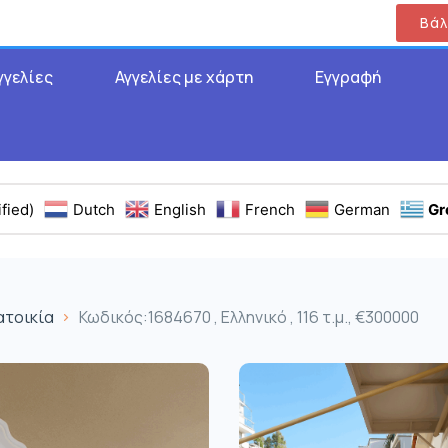
Βάλ
γγελίες
Αγγελίες με χάρτη
Εγγραφή
fied)
Dutch
English
French
German
Gr
ατοικία
Κωδικός:1684670 , Ελληνικό , 116 τ.μ., €300000