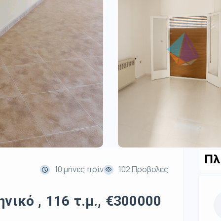
Πλ
10 μήνες πρίν
102 Προβολές
νικό , 116 τ.μ., €300000