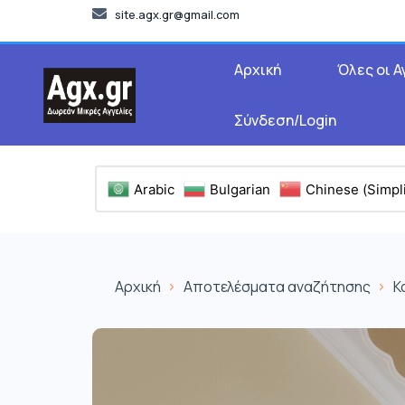
site.agx.gr@gmail.com
Αρχική
Όλες οι Α
Σύνδεση/Login
Arabic
Bulgarian
Chinese (Simpli
Αρχική
Αποτελέσματα αναζήτησης
Κ