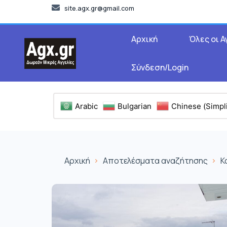
site.agx.gr@gmail.com
Αρχική
Όλες οι Α
Σύνδεση/Login
Arabic
Bulgarian
Chinese (Simpli
Αρχική
Αποτελέσματα αναζήτησης
Κ