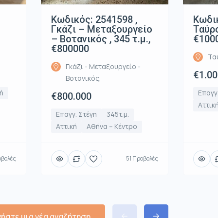
Κωδικός: 2541598 ,
Κωδικ
Γκάζι – Μεταξουργείο
Ταύρο
– Βοτανικός , 345 τ.μ.,
€100
€800000
Τα
Γκάζι - Μεταξουργείο -
€1.00
Βοτανικός,
ή
Επαγγ
€800.000
Αττικ
Επαγγ. Στέγη
345τ.μ.
Αττική
Αθήνα – Κέντρο
οβολές
51 Προβολές
νήστε μια νέα αναζήτηση