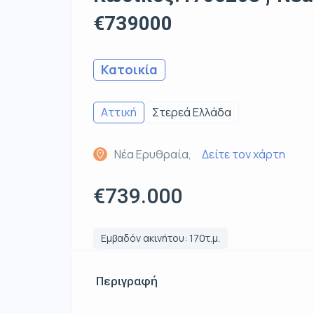
€739000
Κατοικία
Αττική
Στερεά Ελλάδα
Νέα Ερυθραία,
Δείτε τον χάρτη
€739.000
Εμβαδόν ακινήτου: 170τ.μ.
Περιγραφή