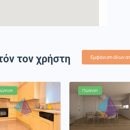
τόν τον χρήστη
Εμφάνιση όλων απ
Πώληση
Πώληση