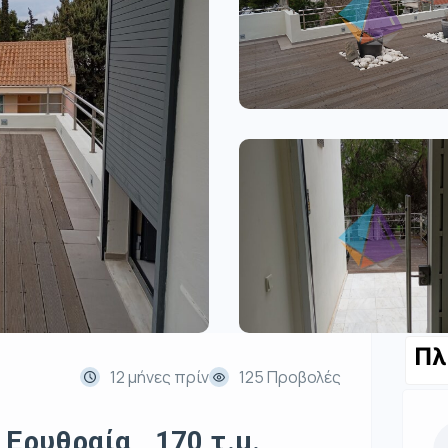
Πλ
12 μήνες πρίν
125 Προβολές
Ερυθραία , 170 τ.μ.,