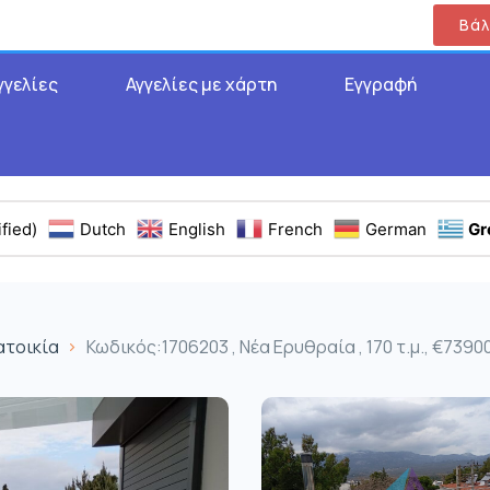
Βάλ
γγελίες
Αγγελίες με χάρτη
Εγγραφή
fied)
Dutch
English
French
German
Gr
ατοικία
Κωδικός:1706203 , Νέα Ερυθραία , 170 τ.μ., €7390