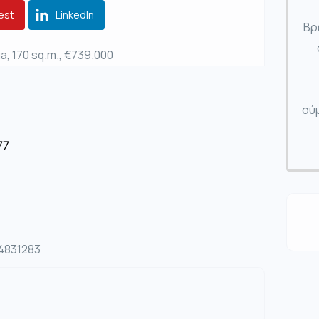
est
LinkedIn
Βρ
a, 170 sq.m., €739.000
σύμ
77
04831283