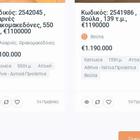
ικός: 2542045 ,
Κωδικός: 2541986 ,
αρνές
Βούλα , 139 τ.μ.,
κομακεδόνες, 550
€1190000
., €1100000
Βούλα,
Αχαρνές, Θρακομακεδόνες
€1.190.000
100.000
Κατοικία
139τ.μ.
Αττικ
οικία
550τ.μ.
Αττική
Αθήνα - Νότια Προάστια
να - Δυτικά Προάστια
Βούλα
54 Προβολές
50 Πρ
Ξεκι