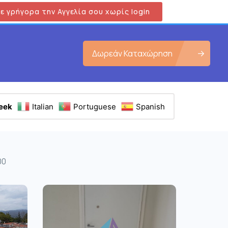
ε γρήγορα την Αγγελία σου χωρίς login
Δωρεάν Καταχώρηση
eek
Italian
Portuguese
Spanish
00