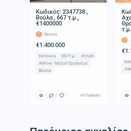
Κωδικός: 2347738 ,
Κωδ
Βούλα , 667 τ.μ.,
Αχ
€1400000
Θρα
τ.μ
Βούλα,
€1.400.000
€1.
Κατοικία
667τ.μ.
Αττική
Κατ
Αθήνα - Νότια Προάστια
Αθή
Βούλα
48 Προβολές