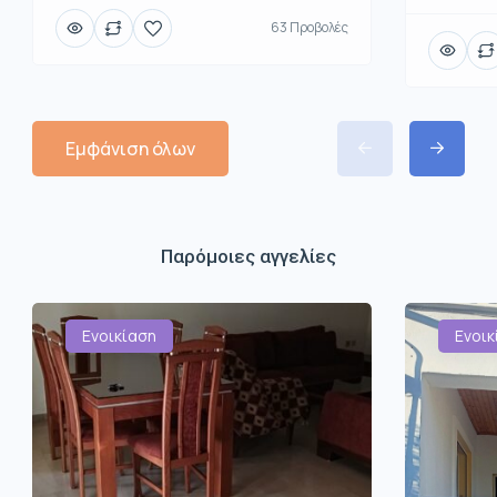
63 Προβολές
Εμφάνιση όλων
Παρόμοιες αγγελίες
Ενοικίαση
Ενοικ