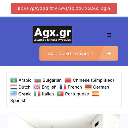
Βάλε γρήγορα την Αγγελία σου χωρίς login
Δωρεάν Καταχώρηση
Arabic
Bulgarian
Chinese (Simplified)
Dutch
English
French
German
Greek
Italian
Portuguese
Spanish