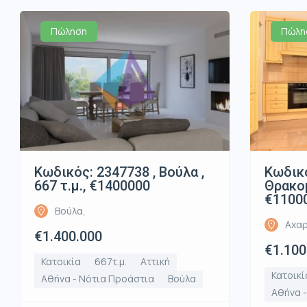
Πώληση
Πώλη
Κωδικός: 2347738 , Βούλα ,
Κωδικό
667 τ.μ., €1400000
Θρακομ
€1100
Βούλα,
Αχαρ
€1.400.000
€1.100
Κατοικία
667τ.μ.
Αττική
Κατοικί
Αθήνα - Νότια Προάστια
Βούλα
Αθήνα -