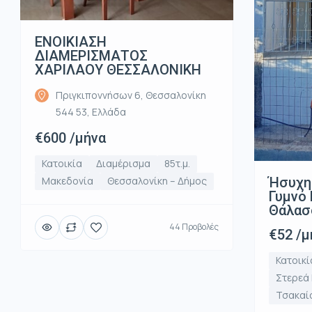
ΕΝΟΙΚΙΑΣΗ
ΔΙΑΜΕΡΙΣΜΑΤΟΣ
ΧΑΡΙΛΑΟΥ ΘΕΣΣΑΛΟΝΙΚΗ
Πριγκιποννήσων 6, Θεσσαλονίκη
544 53, Ελλάδα
€600 /μήνα
Κατοικία
Διαμέρισμα
85τ.μ.
Ήσυχη
Μακεδονία
Θεσσαλονίκη – Δήμος
Γυμνό 
Θάλασ
44 Προβολές
€52 /μ
Κατοικί
Στερεά
Τσακαί