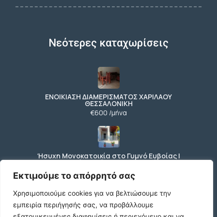
Νεότερες καταχωρίσεις
ΕΝΟΙΚΙΑΣΗ ΔΙΑΜΕΡΙΣΜΑΤΟΣ ΧΑΡΙΛΑΟΥ
ΘΕΣΣΑΛΟΝΙΚΗ
€600 /μήνα
Ήσυχη Μονοκατοικία στο Γυμνό Ευβοίας |
Κοντά σε Θάλασσα & Βουνό
€52 /μήνα
Εκτιμούμε το απόρρητό σας
Χρησιμοποιούμε cookies για να βελτιώσουμε την
εμπειρία περιήγησής σας, να προβάλλουμε
ΕΝΟΙΚΙΑΣΗ ΔΙΑΜΕΡΙΣΜΑΤΟΣ ΧΑΡΙΛΑΟΥ
εξατομικευμένες διαφημίσεις ή περιεχόμενο και να