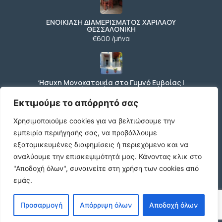
ΕΝΟΙΚΙΑΣΗ ΔΙΑΜΕΡΙΣΜΑΤΟΣ ΧΑΡΙΛΑΟΥ
ΘΕΣΣΑΛΟΝΙΚΗ
€600 /μήνα
Ήσυχη Μονοκατοικία στο Γυμνό Ευβοίας |
Κοντά σε Θάλασσα & Βουνό
€52 /μήνα
Εκτιμούμε το απόρρητό σας
Χρησιμοποιούμε cookies για να βελτιώσουμε την
εμπειρία περιήγησής σας, να προβάλλουμε
ΕΝΟΙΚΙΑΣΗ ΔΙΑΜΕΡΙΣΜΑΤΟΣ ΧΑΡΙΛΑΟΥ
εξατομικευμένες διαφημίσεις ή περιεχόμενο και να
ΘΕΣΣΑΛΟΝΙΚΗ
αναλύουμε την επισκεψιμότητά μας.
Κάνοντας κλικ στο
€600 /μήνα
"Αποδοχή όλων", συναινείτε στη χρήση των cookies από
εμάς.
Κωδικος ακινητου Μ480 καταστημα στον
Προσαρμογή
Απόρριψη όλων
Αποδοχή όλων
Ευοσμο
€500 /μήνα