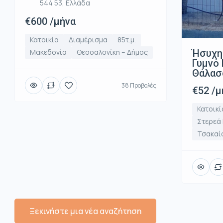
544 53, Ελλάδα
€600 /μήνα
Κατοικία
Διαμέρισμα
85τ.μ.
Ήσυχη
Μακεδονία
Θεσσαλονίκη – Δήμος
Γυμνό 
Θάλασ
38 Προβολές
€52 /μ
Κατοικί
Στερεά
Τσακαί
Ξεκινήστε μια νέα αναζήτηση