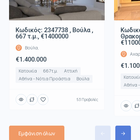
Κωδικός: 2347738 , Βούλα ,
Κωδικό
667 τ.μ., €1400000
Θρακομ
€1100
Βούλα,
Αχαρ
€1.400.000
€1.100
Κατοικία
667τ.μ.
Αττική
Κατοικί
Αθήνα - Νότια Προάστια
Βούλα
Αθήνα -
53 Προβολές
Εμφάνιση όλων