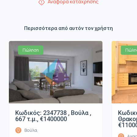
Αναφορά κατάχρησης
Περισσότερα από αυτόν τον χρήστη
Πώληση
Πώλη
Κωδικός: 2347738 , Βούλα ,
Κωδικό
667 τ.μ., €1400000
Θρακομ
€1100
Βούλα,
Αχαρ