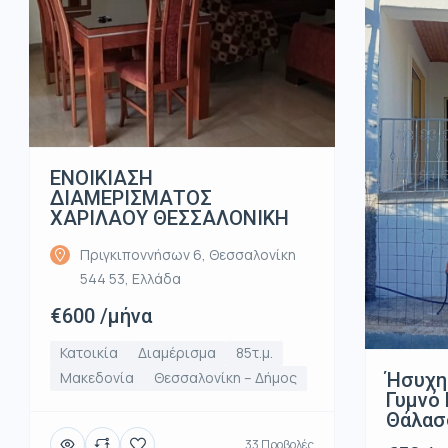
ΕΝΟΙΚΙΑΣΗ
ΔΙΑΜΕΡΙΣΜΑΤΟΣ
ΧΑΡΙΛΑΟΥ ΘΕΣΣΑΛΟΝΙΚΗ
Πριγκιποννήσων 6, Θεσσαλονίκη
544 53, Ελλάδα
€600 /μήνα
Κατοικία
Διαμέρισμα
85τ.μ.
Ήσυχη
Μακεδονία
Θεσσαλονίκη – Δήμος
Γυμνό 
Θάλασ
33 Προβολές