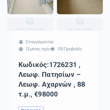
Χωρίς Φωτογραφία
Χωρίς Φωτογραφία
Επαγγελματίας
12 μήνες πρίν
130 Προβολές
Κωδικός:1726231 ,
Λεωφ. Πατησίων –
Λεωφ. Αχαρνών , 88
τ.μ., €98000