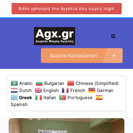
Βάλε γρήγορα την Αγγελία σου χωρίς login
Δωρεάν Καταχώρηση
Arabic
Bulgarian
Chinese (Simplified)
Dutch
English
French
German
Greek
Italian
Portuguese
Spanish