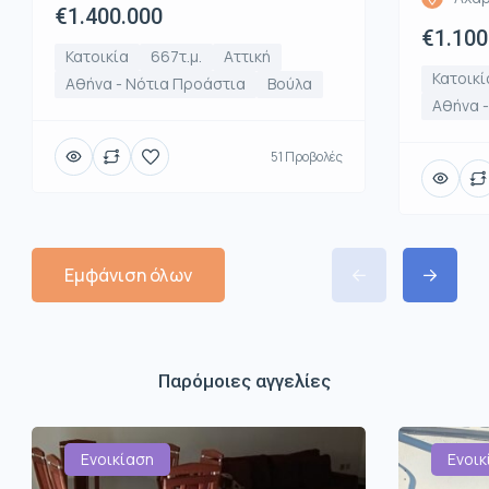
€1.400.000
€1.100
Κατοικία
667τ.μ.
Αττική
Κατοικί
Αθήνα - Νότια Προάστια
Βούλα
Αθήνα -
51 Προβολές
Εμφάνιση όλων
Παρόμοιες αγγελίες
Ενοικίαση
Ενοικ