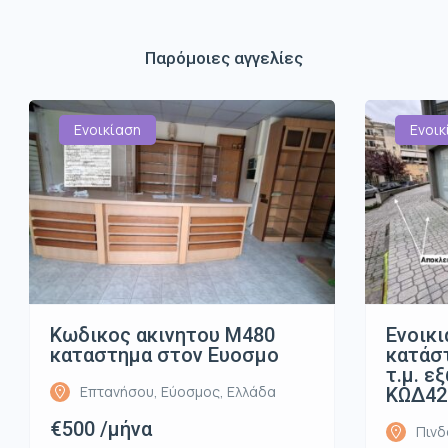
Παρόμοιες αγγελίες
Ενοικίαση
Ενοικ
Κωδικος ακινητου Μ480
Ενοικι
καταστημα στον Ευοσμο
κατάστ
τ.μ. ε
Επτανήσου, Εύοσμος, Ελλάδα
ΚΩΔ42
€500 /μήνα
Πινδ