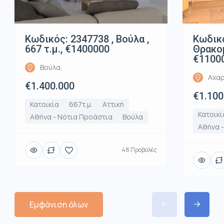
Κωδικός: 2347738 , Βούλα ,
Κωδικό
667 τ.μ., €1400000
Θρακομ
€1100
Βούλα,
Αχαρ
€1.400.000
€1.100
Κατοικία
667τ.μ.
Αττική
Κατοικί
Αθήνα - Νότια Προάστια
Βούλα
Αθήνα -
48 Προβολές
Εμφάνιση όλων