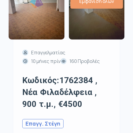
Εμφάνιση όλων
Επαγγελματίας
10 μήνες πρίν
160 Προβολές
Κωδικός:1762384 ,
Νέα Φιλαδέλφεια ,
900 τ.μ., €4500
Επαγγ. Στέγη