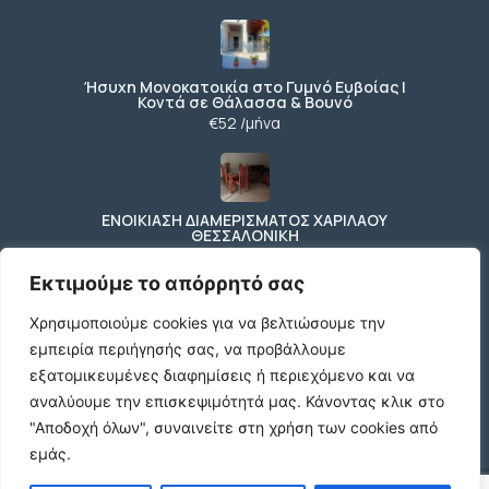
Ήσυχη Μονοκατοικία στο Γυμνό Ευβοίας |
Κοντά σε Θάλασσα & Βουνό
€52 /μήνα
ΕΝΟΙΚΙΑΣΗ ΔΙΑΜΕΡΙΣΜΑΤΟΣ ΧΑΡΙΛΑΟΥ
ΘΕΣΣΑΛΟΝΙΚΗ
€600 /μήνα
Εκτιμούμε το απόρρητό σας
Χρησιμοποιούμε cookies για να βελτιώσουμε την
εμπειρία περιήγησής σας, να προβάλλουμε
Κωδικος ακινητου Μ480 καταστημα στον
Ευοσμο
εξατομικευμένες διαφημίσεις ή περιεχόμενο και να
€500 /μήνα
αναλύουμε την επισκεψιμότητά μας.
Κάνοντας κλικ στο
"Αποδοχή όλων", συναινείτε στη χρήση των cookies από
εμάς.