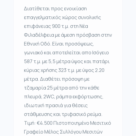
Διατίθεται προς ενοικίαση
επαγγελματικός χώρος συνολικής
επιφάνειας 900 τ.μ. στη Νέα
Φιλαδέλφεια με άμεση πρόσβαση στην
Εθνική Οδό. Είναι προσόψεως,
γωνιακό και αποτελείται απο Ισόγειο
587 τ.μ. με 5,5 μέτρα ύψος και πατάρι
κύριας χρήσης 323 τ.μ. με ύψος 2.20
μέτρα. Διαθέτει πρόσοψη με
τζαμαρία 25 μέτρα από την κάθε
πλευρά, 2WC, ράμπα εκφόρτωσης,
ιδιωτική πρασιά για θέσεις
στάθμευσης και τριφασικό ρεύμα.
Τιμή: €4.500 Πιστοποιημένο Μεσιτικό
Γραφείο Μέλος Συλλόγου Μεσιτών