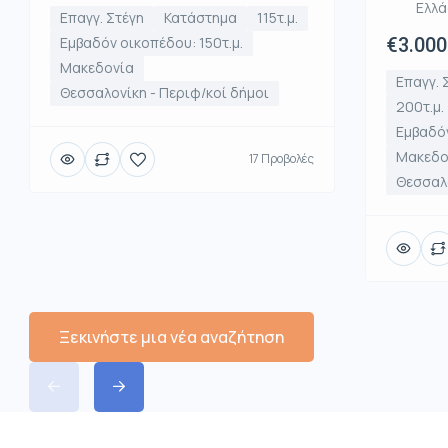
Ελλ
Επαγγ. Στέγη
Κατάστημα
115τ.μ.
Εμβαδόν οικοπέδου: 150τ.μ.
€3.000
Μακεδονία
Επαγγ. 
Θεσσαλονίκη - Περιφ/κοί δήμοι
200τ.μ.
Εμβαδόν
Μακεδο
17 Προβολές
Θεσσαλο
Ξεκινήστε μια νέα αναζήτηση