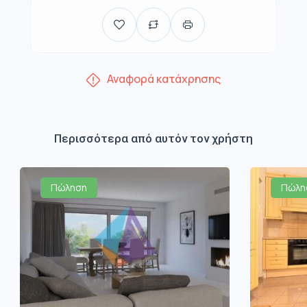
Αναφορά κατάχρησης
Περισσότερα από αυτόν τον χρήστη
Πώληση
Πώλη