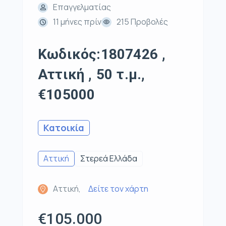
Επαγγελματίας
11 μήνες πρίν
215 Προβολές
Κωδικός:1807426 ,
Αττική , 50 τ.μ.,
€105000
Κατοικία
Αττική
Στερεά Ελλάδα
Αττική,
Δείτε τον χάρτη
€105.000