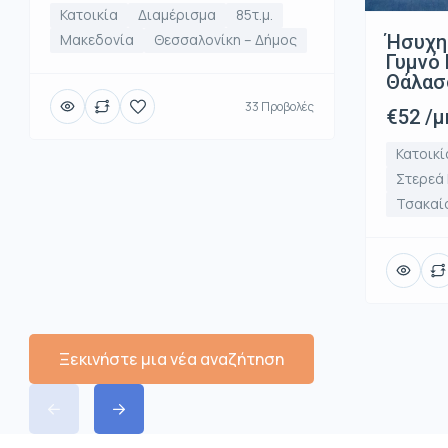
Κατοικία
Διαμέρισμα
85τ.μ.
Ήσυχη
Μακεδονία
Θεσσαλονίκη – Δήμος
Γυμνό 
Θάλασ
33 Προβολές
€52 /μ
Κατοικί
Στερεά
Τσακαί
Ξεκινήστε μια νέα αναζήτηση