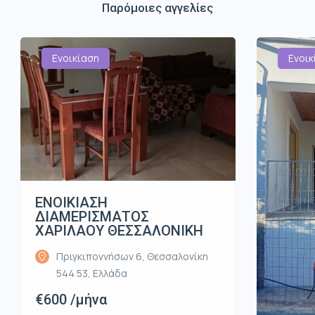
Παρόμοιες αγγελίες
Ενοικίαση
Ενοικ
ΕΝΟΙΚΙΑΣΗ
ΔΙΑΜΕΡΙΣΜΑΤΟΣ
ΧΑΡΙΛΑΟΥ ΘΕΣΣΑΛΟΝΙΚΗ
Πριγκιποννήσων 6, Θεσσαλονίκη
544 53, Ελλάδα
€600 /μήνα