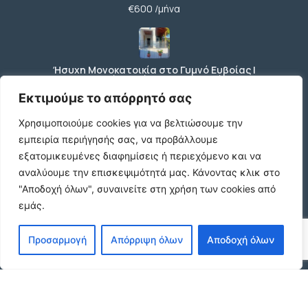
€600 /μήνα
Ήσυχη Μονοκατοικία στο Γυμνό Ευβοίας |
Κοντά σε Θάλασσα & Βουνό
€52 /μήνα
Εκτιμούμε το απόρρητό σας
Χρησιμοποιούμε cookies για να βελτιώσουμε την
εμπειρία περιήγησής σας, να προβάλλουμε
ΕΝΟΙΚΙΑΣΗ ΔΙΑΜΕΡΙΣΜΑΤΟΣ ΧΑΡΙΛΑΟΥ
εξατομικευμένες διαφημίσεις ή περιεχόμενο και να
ΘΕΣΣΑΛΟΝΙΚΗ
αναλύουμε την επισκεψιμότητά μας.
Κάνοντας κλικ στο
€600 /μήνα
"Αποδοχή όλων", συναινείτε στη χρήση των cookies από
εμάς.
Κωδικος ακινητου Μ480 καταστημα στον
Προσαρμογή
Απόρριψη όλων
Αποδοχή όλων
Ευοσμο
€500 /μήνα