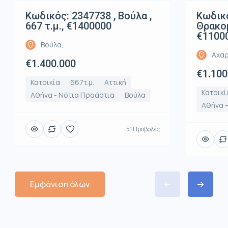
Κωδικός: 2347738 , Βούλα ,
Κωδικό
667 τ.μ., €1400000
Θρακομ
€1100
Βούλα,
Αχαρ
€1.400.000
€1.100
Κατοικία
667τ.μ.
Αττική
Κατοικί
Αθήνα - Νότια Προάστια
Βούλα
Αθήνα -
51 Προβολές
Εμφάνιση όλων