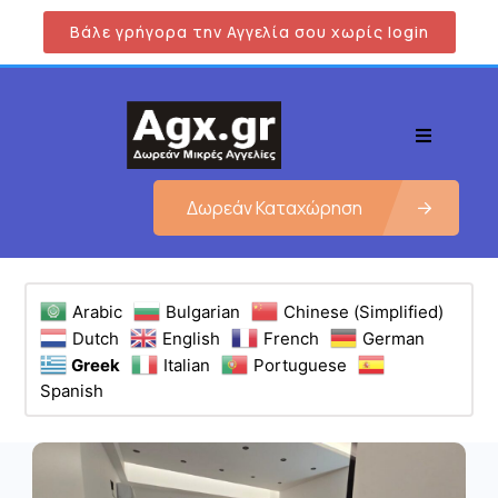
Βάλε γρήγορα την Αγγελία σου χωρίς login
Δωρεάν Καταχώρηση
Arabic
Bulgarian
Chinese (Simplified)
Dutch
English
French
German
Greek
Italian
Portuguese
Spanish